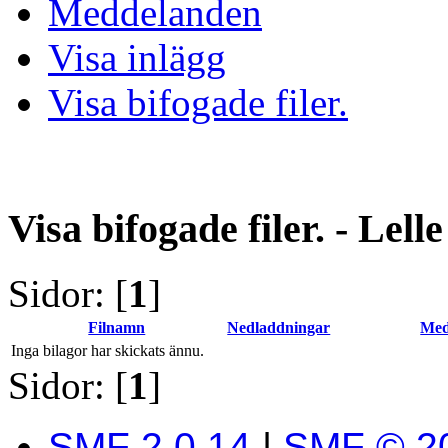
Meddelanden
Visa inlägg
Visa bifogade filer.
Visa bifogade filer. - Lelle
Sidor: [
1
]
Filnamn
Nedladdningar
Med
Inga bilagor har skickats ännu.
Sidor: [
1
]
SMF 2.0.14
|
SMF © 2