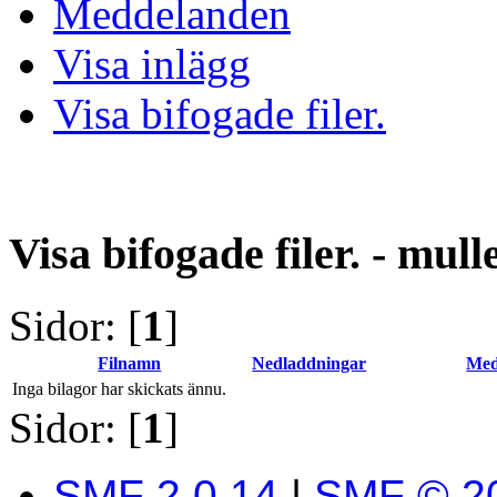
Meddelanden
Visa inlägg
Visa bifogade filer.
Visa bifogade filer. - mul
Sidor: [
1
]
Filnamn
Nedladdningar
Med
Inga bilagor har skickats ännu.
Sidor: [
1
]
SMF 2.0.14
|
SMF © 2