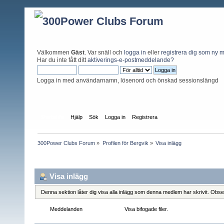
Välkommen
Gäst
. Var snäll och
logga in
eller
registrera dig som ny
Har du inte fått ditt
aktiverings-e-postmeddelande?
Logga in med användarnamn, lösenord och önskad sessionslängd
Startsida
Hjälp
Sök
Logga in
Registrera
300Power Clubs Forum
»
Profilen för Bergvik
»
Visa inlägg
Profilinformation
Visa inlägg
Denna sektion låter dig visa alla inlägg som denna medlem har skrivit. Observ
Meddelanden
Visa inlägg
Visa bifogade filer.