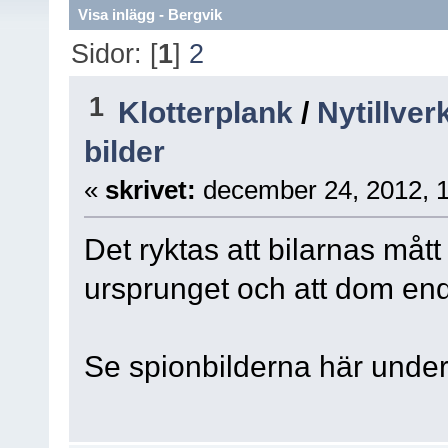
Visa inlägg - Bergvik
Sidor: [
1
]
2
1
Klotterplank
/
Nytillver
bilder
«
skrivet:
december 24, 2012, 
Det ryktas att bilarnas måt
ursprunget och att dom endas
Se spionbilderna här under