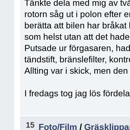
Tänkte dela med mig av två 
rotorn såg ut i polon efter 
berätta att bilen har bråkat 
som helst utan att det had
Putsade ur förgasaren, had
tändstift, bränslefilter, kon
Allting var i skick, men de
I fredags tog jag lös fördel
15
Foto/Film
/
Gräsklippa