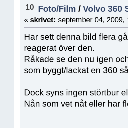
10
Foto/Film
/
Volvo 360
«
skrivet:
september 04, 2009, 
Har sett denna bild flera g
reagerat över den.
Råkade se den nu igen och
som byggt/lackat en 360 såh
Dock syns ingen störtbur el
Nån som vet nåt eller har fl