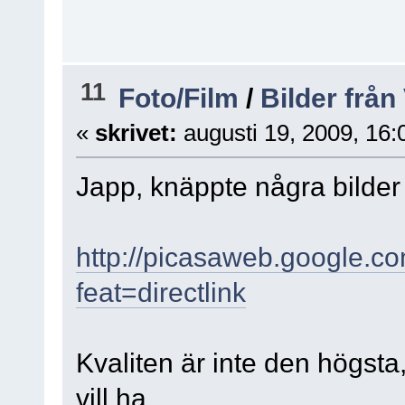
11
Foto/Film
/
Bilder från
«
skrivet:
augusti 19, 2009, 16:
Japp, knäppte några bilder 
http://picasaweb.google.co
feat=directlink
Kvaliten är inte den högsta
vill ha.