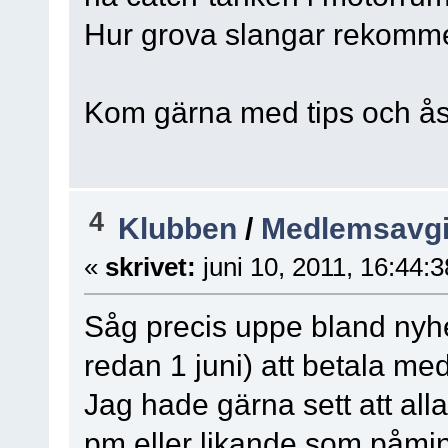
Hur grova slangar rekomm
Kom gärna med tips och ås
4
Klubben
/
Medlemsavgift
«
skrivet:
juni 10, 2011, 16:44:
Såg precis uppe bland nyhe
redan 1 juni) att betala me
Jag hade gärna sett att al
pm eller likande som påmi