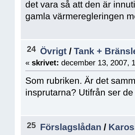
det vara så att den är inn
gamla värmeregleringen m
24
Övrigt
/
Tank + Bräns
«
skrivet:
december 13, 2007, 
Som rubriken. Är det samma
insprutarna? Utifrån ser de 
25
Förslagslådan
/
Karos