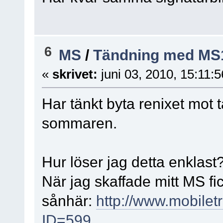
6
MS
/
Tändning med MS
«
skrivet:
juni 03, 2010, 15:11:
Har tänkt byta renixet mot 
sommaren.
Hur löser jag detta enklast
När jag skaffade mitt MS f
sånhär:
http://www.mobilet
ID=599