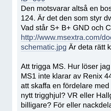
Den motsvarar altså en b
124. Är det den som styr dwe
Vad står S+ B+ GND och C f
http://www.msextra.com/d
schematic.jpg
Är deta rätt
Att trigga MS. Hur löser jag
MS1 inte klarar av Renix 44
att skaffa en fördelare med 
nytt trigghjul? VR eller Hall
billigare? För eller nackdel