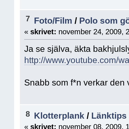
7
Foto/Film
/
Polo som gör
«
skrivet:
november 24, 2009, 
Ja se själva, äkta bakhjulsly
http://www.youtube.com/w
Snabb som f*n verkar den
8
Klotterplank
/
Länktips
«
skrivet:
november 08, 2009, 