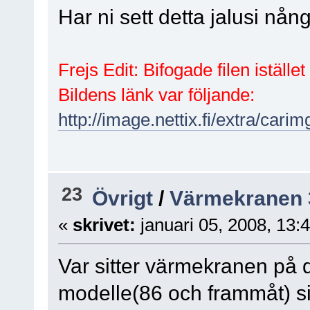
Har ni sett detta jalusi nå
Frejs Edit: Bifogade filen iställe
Bildens länk var följande:
http://image.nettix.fi/extra/c
23
Övrigt
/
Värmekranen 
«
skrivet:
januari 05, 2008, 13:
Var sitter värmekranen på 
modelle(86 och frammåt) s