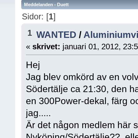
Meddelanden - Duett
Sidor: [
1
]
1
WANTED
/
Aluminiumvi
«
skrivet:
januari 01, 2012, 23:
Hej
Jag blev omkörd av en vol
Södertälje ca 21:30, den h
en 300Power-dekal, färg 
jag.....
Är det någon medlem här som
Nyköping/Södertälje?? ell