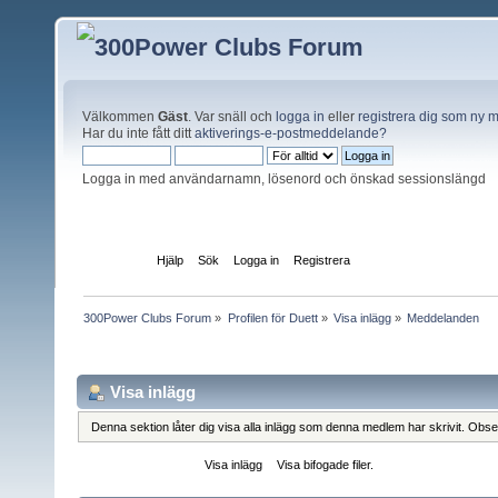
Välkommen
Gäst
. Var snäll och
logga in
eller
registrera dig som ny
Har du inte fått ditt
aktiverings-e-postmeddelande?
Logga in med användarnamn, lösenord och önskad sessionslängd
Startsida
Hjälp
Sök
Logga in
Registrera
300Power Clubs Forum
»
Profilen för Duett
»
Visa inlägg
»
Meddelanden
Profilinformation
Visa inlägg
Denna sektion låter dig visa alla inlägg som denna medlem har skrivit. Observ
Meddelanden
Visa inlägg
Visa bifogade filer.