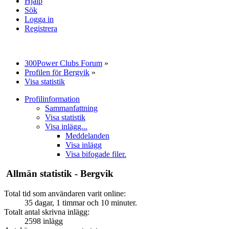
Hjälp
Sök
Logga in
Registrera
300Power Clubs Forum
»
Profilen för Bergvik
»
Visa statistik
Profilinformation
Sammanfattning
Visa statistik
Visa inlägg...
Meddelanden
Visa inlägg
Visa bifogade filer.
Allmän statistik - Bergvik
Total tid som användaren varit online:
35 dagar, 1 timmar och 10 minuter.
Totalt antal skrivna inlägg:
2598 inlägg