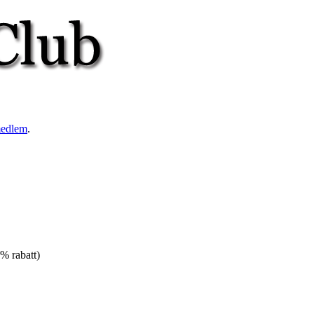
medlem
.
% rabatt)