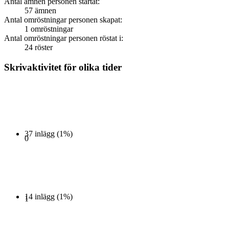
Antal ämnen personen startat:
57 ämnen
Antal omröstningar personen skapat:
1 omröstningar
Antal omröstningar personen röstat i:
24 röster
Skrivaktivitet för olika tider
37 inlägg (1%)
0
14 inlägg (1%)
1