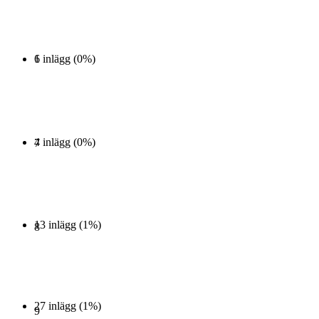
1 inlägg (0%)
6
4 inlägg (0%)
7
13 inlägg (1%)
8
27 inlägg (1%)
9