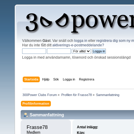
Välkommen
Gäst
. Var snäll och
logga in
eller
registrera dig som ny
Har du inte fått ditt
aktiverings-e-postmeddelande?
Logga in med användarnamn, lösenord och önskad sessionslängd
Startsida
Hjälp
Sök
Logga in
Registrera
300Power Clubs Forum
»
Profilen för Frasse78
»
Sammanfattning
Profilinformation
Sammanfattning
Frasse78 
Antal inlägg:
Medlem
Kön: