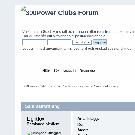
Välkommen
Gäst
. Var snäll och
logga in
eller
registrera dig som ny
Har du inte fått ditt
aktiverings-e-postmeddelande?
Logga in med användarnamn, lösenord och önskad sessionslängd
Startsida
Hjälp
Sök
Logga in
Registrera
300Power Clubs Forum
»
Profilen för Lightfox
»
Sammanfattning
Profilinformation
Sammanfattning
Lightfox 
Antal inlägg:
Betalande Medlem
Kön:
Ålder:
Utloggad