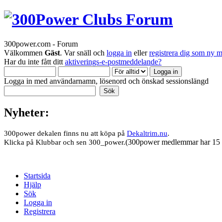
300power.com - Forum
Välkommen
Gäst
. Var snäll och
logga in
eller
registrera dig som ny 
Har du inte fått ditt
aktiverings-e-postmeddelande?
Logga in med användarnamn, lösenord och önskad sessionslängd
Nyheter:
300power dekalen finns nu att köpa på
Dekaltrim.nu
.
(300power medlemmar har 15 
Klicka på Klubbar och sen 300_power.
Startsida
Hjälp
Sök
Logga in
Registrera