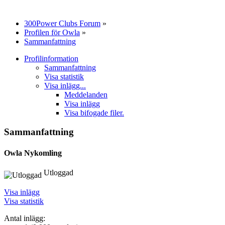
300Power Clubs Forum
»
Profilen för Owla
»
Sammanfattning
Profilinformation
Sammanfattning
Visa statistik
Visa inlägg...
Meddelanden
Visa inlägg
Visa bifogade filer.
Sammanfattning
Owla
Nykomling
Utloggad
Visa inlägg
Visa statistik
Antal inlägg: