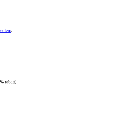
medlem
.
% rabatt)