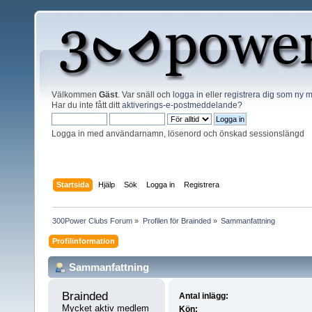
Välkommen
Gäst
. Var snäll och
logga in
eller
registrera dig som ny
Har du inte fått ditt
aktiverings-e-postmeddelande?
Logga in med användarnamn, lösenord och önskad sessionslängd
Startsida
Hjälp
Sök
Logga in
Registrera
300Power Clubs Forum
»
Profilen för Brainded
»
Sammanfattning
Profilinformation
Sammanfattning
Brainded 
Antal inlägg:
Mycket aktiv medlem
Kön: