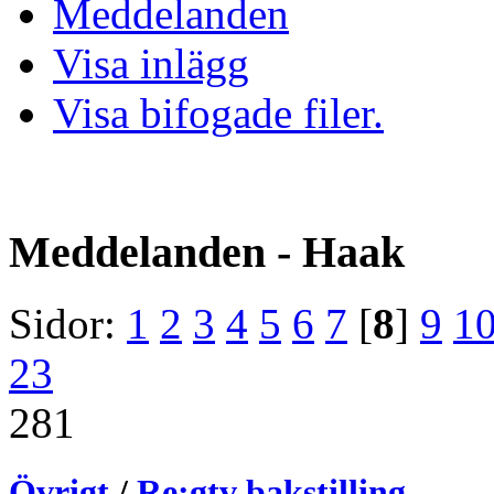
Meddelanden
Visa inlägg
Visa bifogade filer.
Meddelanden - Haak
Sidor:
1
2
3
4
5
6
7
[
8
]
9
1
23
281
Övrigt
/
Re:gtv bakstilling