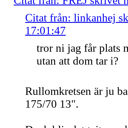
Citat från: FREJ skrivet
Citat från: linkanhej s
17:01:47
tror ni jag får plat
utan att dom tar i?
Rullomkretsen är ju ba
175/70 13".