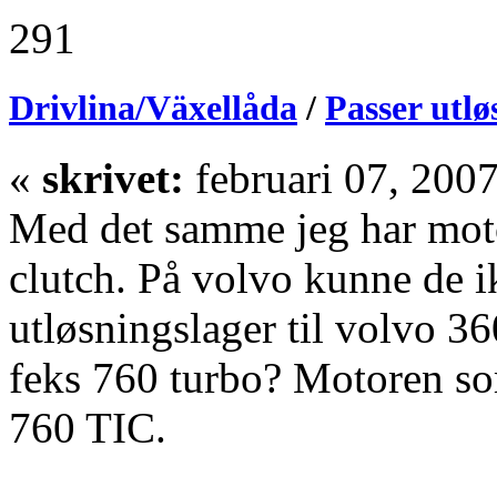
291
Drivlina/Växellåda
/
Passer utlø
«
skrivet:
februari 07, 200
Med det samme jeg har moto
clutch. På volvo kunne de 
utløsningslager til volvo 36
feks 760 turbo? Motoren som
760 TIC.