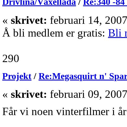
Drivlina/Växellåda
/
Re:340 -84 
«
skrivet:
februari 14, 200
Å bli medlem er gratis:
Bli
290
Projekt
/
Re:Megasquirt n' Spa
«
skrivet:
februari 09, 200
Får vi noen vinterfilmer i år