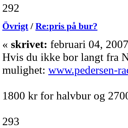
292
Övrigt
/
Re:pris på bur?
«
skrivet:
februari 04, 200
Hvis du ikke bor langt fra N
mulighet:
www.pedersen-ra
1800 kr for halvbur og 2700
293