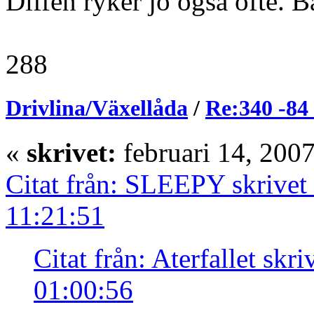
Diffen ryker jo også ofte. B
288
Drivlina/Växellåda
/
Re:340 -84 
«
skrivet:
februari 14, 200
Citat från: SLEEPY skrivet 
11:21:51
Citat från: Aterfallet skr
01:00:56