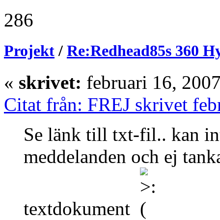
286
Projekt
/
Re:Redhead85s 360 H
«
skrivet:
februari 16, 200
Citat från: FREJ skrivet fe
Se länk till txt-fil.. kan 
meddelanden och ej tank
textdokument