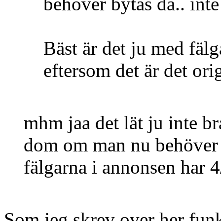
behöver bytas då.. inte
Bäst är det ju med fäl
eftersom det är det orig
mhm jaa det lät ju inte 
dom om man nu behöver b
fälgarna i annonsen har 4
Som jeg skrev over her funk