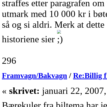
straffes etter paragrafen om 
utmark med 10 000 kr i bøt
så og si aldri. Merk at dett
historiene sier
296
Framvagn/Bakvagn
/
Re:Billig 
«
skrivet:
januari 22, 2007
Bærekuler fra biltema har 