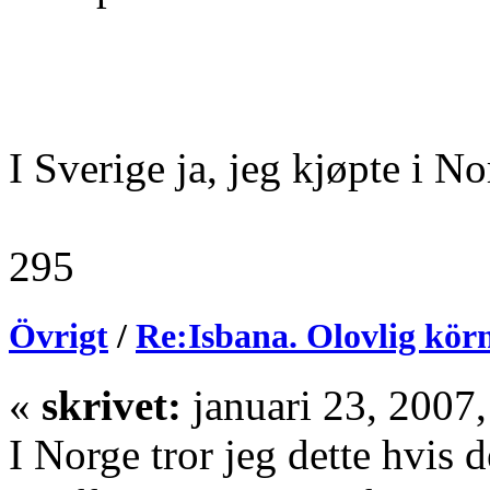
I Sverige ja, jeg kjøpte i N
295
Övrigt
/
Re:Isbana. Olovlig kör
«
skrivet:
januari 23, 2007
I Norge tror jeg dette hvis 