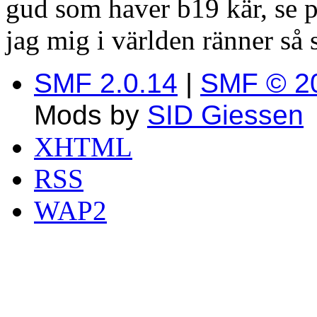
gud som haver b19 kär, se p
jag mig i världen ränner så 
SMF 2.0.14
|
SMF © 2
Mods by
SID Giessen
XHTML
RSS
WAP2