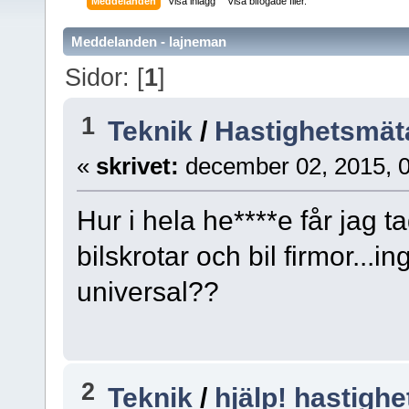
Meddelanden
Visa inlägg
Visa bifogade filer.
Meddelanden - lajneman
Sidor: [
1
]
1
Teknik
/
Hastighetsmäta
«
skrivet:
december 02, 2015, 
Hur i hela he****e får jag ta
bilskrotar och bil firmor...i
universal??
2
Teknik
/
hjälp! hastigh