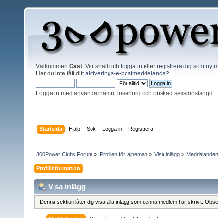
Välkommen
Gäst
. Var snäll och
logga in
eller
registrera dig som ny
Har du inte fått ditt
aktiverings-e-postmeddelande?
Logga in med användarnamn, lösenord och önskad sessionslängd
Startsida
Hjälp
Sök
Logga in
Registrera
300Power Clubs Forum
»
Profilen för lajneman
»
Visa inlägg
»
Meddelande
Profilinformation
Visa inlägg
Denna sektion låter dig visa alla inlägg som denna medlem har skrivit. Observ