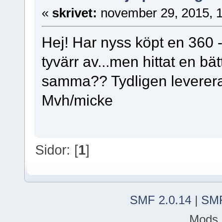
«
skrivet:
november 29, 2015, 
Hej! Har nyss köpt en 360 -
tyvärr av...men hittat en bä
samma?? Tydligen leverer
Mvh/micke
Sidor: [
1
]
SMF 2.0.14
|
SMF
Mods