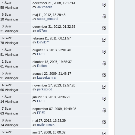
4 Svar
december 21, 2008, 12:17:41
av
343räsern
58 Visningar
6 Svar
maj 11, 2012, 13:29:43
av
super_motard
10 Visningar
3 Svar
december 31, 2012, 01:32:33
av
gl87an
21 Visningar
6 Svar
februari 11, 2011, 08:11:57
av
DaViD^^
78 Visningar
4 Svar
augusti 13, 2013, 22:01:40
av
FREJ
81 Visningar
1 Svar
oktober 18, 2007, 19:55:37
av
Roffen
61 Visningar
5 Svar
augusti 22, 2009, 21:48:17
av
Lassekamrat
91 Visningar
4 Svar
november 17, 2013, 19:57:26
av
perkabrod
66 Visningar
4 Svar
januari 13, 2013, 20:36:22
av
FREJ
14 Visningar
7 Svar
september 07, 2009, 19:49:03
av
FREJ
63 Visningar
8 Svar
maj 27, 2012, 13:23:39
av
mulle_meck
74 Visningar
5 Svar
juni 17, 2008, 15:00:32