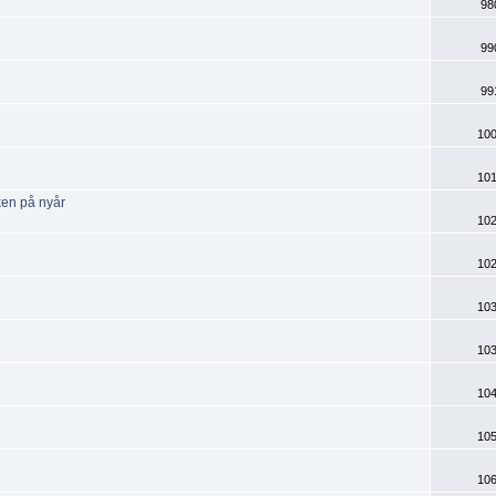
98
99
99
100
101
ken på nyår
102
102
103
103
104
105
106