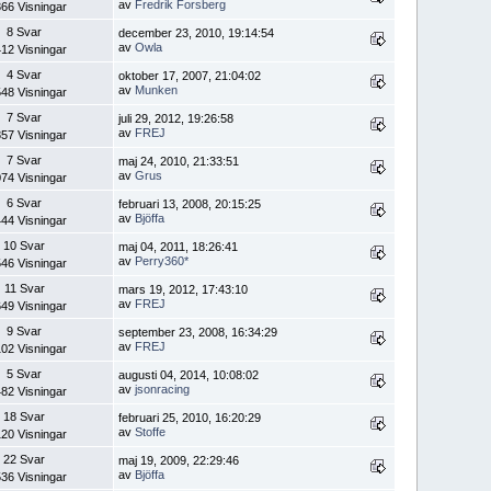
av
Fredrik Forsberg
66 Visningar
8 Svar
december 23, 2010, 19:14:54
av
Owla
12 Visningar
4 Svar
oktober 17, 2007, 21:04:02
av
Munken
48 Visningar
7 Svar
juli 29, 2012, 19:26:58
av
FREJ
57 Visningar
7 Svar
maj 24, 2010, 21:33:51
av
Grus
74 Visningar
6 Svar
februari 13, 2008, 20:15:25
av
Bjöffa
44 Visningar
10 Svar
maj 04, 2011, 18:26:41
av
Perry360*
46 Visningar
11 Svar
mars 19, 2012, 17:43:10
av
FREJ
49 Visningar
9 Svar
september 23, 2008, 16:34:29
av
FREJ
02 Visningar
5 Svar
augusti 04, 2014, 10:08:02
av
jsonracing
82 Visningar
18 Svar
februari 25, 2010, 16:20:29
av
Stoffe
20 Visningar
22 Svar
maj 19, 2009, 22:29:46
av
Bjöffa
36 Visningar