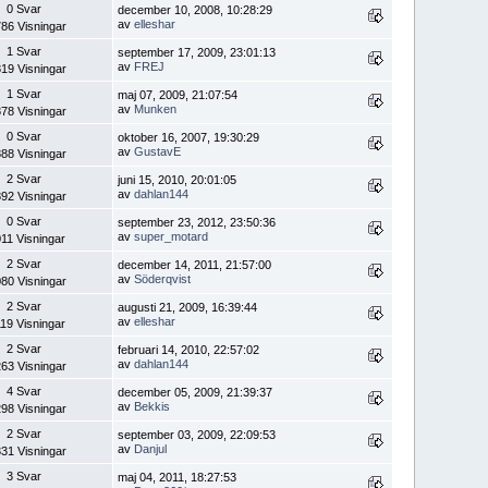
0 Svar
december 10, 2008, 10:28:29
av
elleshar
86 Visningar
1 Svar
september 17, 2009, 23:01:13
av
FREJ
19 Visningar
1 Svar
maj 07, 2009, 21:07:54
av
Munken
78 Visningar
0 Svar
oktober 16, 2007, 19:30:29
av
GustavE
88 Visningar
2 Svar
juni 15, 2010, 20:01:05
av
dahlan144
92 Visningar
0 Svar
september 23, 2012, 23:50:36
av
super_motard
11 Visningar
2 Svar
december 14, 2011, 21:57:00
av
Söderqvist
80 Visningar
2 Svar
augusti 21, 2009, 16:39:44
av
elleshar
19 Visningar
2 Svar
februari 14, 2010, 22:57:02
av
dahlan144
63 Visningar
4 Svar
december 05, 2009, 21:39:37
av
Bekkis
98 Visningar
2 Svar
september 03, 2009, 22:09:53
av
Danjul
31 Visningar
3 Svar
maj 04, 2011, 18:27:53