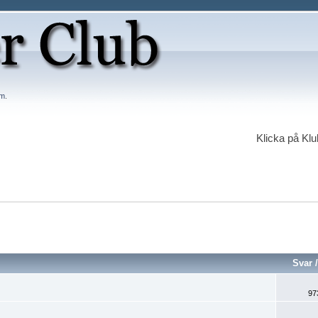
em
.
Klicka på Kl
Svar
97