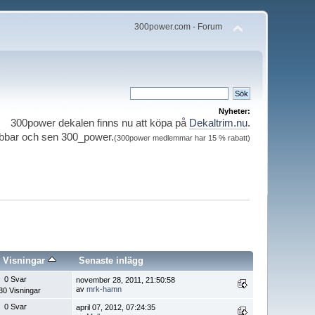
300power.com - Forum
Nyheter:
300power dekalen finns nu att köpa på
Dekaltrim.nu
.
ubbar och sen 300_power.
(300power medlemmar har 15 % rabatt)
/
Visningar
Senaste inlägg
0 Svar
november 28, 2011, 21:50:58
av
mrk-hamn
30 Visningar
0 Svar
april 07, 2012, 07:24:35