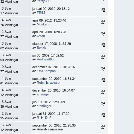
av
Perry360*
32 Visningar
3 Svar
januari 09, 2012, 20:13:12
av
FREJ
17 Visningar
4 Svar
april 09, 2012, 13:23:40
av
Munken
76 Visningar
2 Svar
april 20, 2008, 18:03:28
av
Anton
77 Visningar
3 Svar
oktober 17, 2008, 11:37:29
av
Bekkis
02 Visningar
3 Svar
juli 30, 2009, 17:02:52
av
Redhead85
04 Visningar
0 Svar
december 07, 2018, 10:57:16
av
Emil Kempan
77 Visningar
4 Svar
september 29, 2010, 18:31:34
av
Robin Israelsson
11 Visningar
4 Svar
december 20, 2010, 16:54:07
av
ansorge
12 Visningar
5 Svar
juni 10, 2012, 22:06:09
av
stenånger
39 Visningar
2 Svar
januari 31, 2009, 11:17:20
av
R_H_D_F
95 Visningar
6 Svar
september 08, 2010, 21:28:35
av RonjaRasmussen
12 Visningar