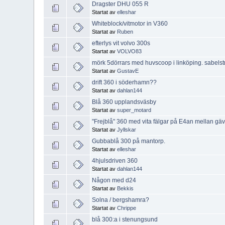
Dragster DHU 055 R
Startat av
elleshar
Whiteblock/vitmotor in V360
Startat av
Ruben
efterlys vit volvo 300s
Startat av
VOLVO83
mörk 5dörrars med huvscoop i linköping. sabels
Startat av
GustavE
drift 360 i söderhamn??
Startat av
dahlan144
Blå 360 upplandsväsby
Startat av
super_motard
"Frejblå" 360 med vita fälgar på E4an mellan gäv
Startat av
Jyllskar
Gubbablå 300 på mantorp.
Startat av
elleshar
4hjulsdriven 360
Startat av
dahlan144
Någon med d24
Startat av
Bekkis
Solna / bergshamra?
Startat av
Chrippe
blå 300:a i stenungsund