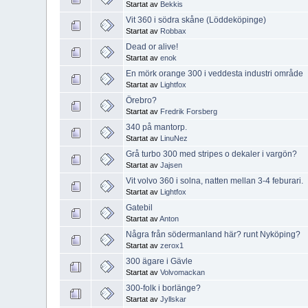
Startat av
Bekkis
Vit 360 i södra skåne (Löddeköpinge)
Startat av
Robbax
Dead or alive!
Startat av
enok
En mörk orange 300 i veddesta industri område
Startat av
Lightfox
Örebro?
Startat av
Fredrik Forsberg
340 på mantorp.
Startat av
LinuNez
Grå turbo 300 med stripes o dekaler i vargön?
Startat av
Jajsen
Vit volvo 360 i solna, natten mellan 3-4 feburari.
Startat av
Lightfox
Gatebil
Startat av
Anton
Några från södermanland här? runt Nyköping?
Startat av
zerox1
300 ägare i Gävle
Startat av
Volvomackan
300-folk i borlänge?
Startat av
Jyllskar