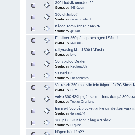
300 i ludvikaområdet??
Startat av
343räsern
360 glt turbo?
Startat av
super_motard
någon som känner igen? :P
Startat av
gl87an
En silver 360 på bilprovningen i Sätra!
Startat av
Malheus
rally/racing kittad 300 i Märsta
Startat av
loke
Sony xplöd Dealer
Startat av
Redhead85
Västerås?
Startat av
Lassekamrat
Vit fräsch 360 med vita feta fälgar - JKPG Street
Startat av
FREJ
volvo 360 420hp går som ... finns den på 300po
Startat av
Tobias Granlund
trimmad 360 på blocket tänkte om det kan vara n
Startat av
dahlan144
300 på GSR någon gång vid påsk
Startat av
D-qvist
Någon härifrån??