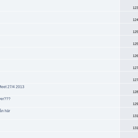
123
124
125
125
126
127
127
 Meet 27/4 2013
128
wer???
129
ån här
131
131