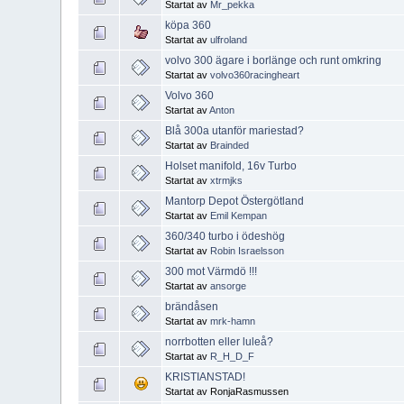
Startat av
Mr_pekka
köpa 360
Startat av
ulfroland
volvo 300 ägare i borlänge och runt omkring
Startat av
volvo360racingheart
Volvo 360
Startat av
Anton
Blå 300a utanför mariestad?
Startat av
Brainded
Holset manifold, 16v Turbo
Startat av
xtrmjks
Mantorp Depot Östergötland
Startat av
Emil Kempan
360/340 turbo i ödeshög
Startat av
Robin Israelsson
300 mot Värmdö !!!
Startat av
ansorge
brändåsen
Startat av
mrk-hamn
norrbotten eller luleå?
Startat av
R_H_D_F
KRISTIANSTAD!
Startat av RonjaRasmussen