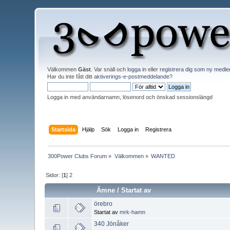
Välkommen
Gäst
. Var snäll och
logga in
eller
registrera dig som ny medl
Har du inte fått ditt
aktiverings-e-postmeddelande?
Logga in med användarnamn, lösenord och önskad sessionslängd
Startsida
Hjälp
Sök
Logga in
Registrera
300Power Clubs Forum
»
Välkommen
»
WANTED
Sidor: [
1
]
2
Ämne
/
Startat av
örebro
Startat av
mrk-hamn
340 Jönåker