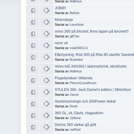
Startat av
Malheus
JOBB!!
Startat av
Bekkis
Motorstopp
Startat av
LeonNoel
volvo 360 på blocket, finns ägarn på forumet?
Startat av
gl87an
racer vit
Startat av
vola340GLS
Efterlysning: Röd 300 på Riks 80 utanför Sandvi
Startat av
Brainded
Volvo-blå 340/360 i skärmarbrink, stockholm
Startat av
Malheus
Flugebyrakan Vetlanda
Startat av
PetrusGustafsson
STULEN 360 -Jack Daniel's edition i SthlmNorr
Startat av
Jasse
Aluminiumvinge och 300Power-dekal
Startat av
Duett
360 GL, vit, Gävle, Hagaström
Startat av
Jyllskar
Denna 360 värkar gå gött
Startat av
steffstd