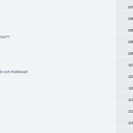
107
108
108
tröm??
108
108
110
le och Hudiksvall
110
111
112
112
113