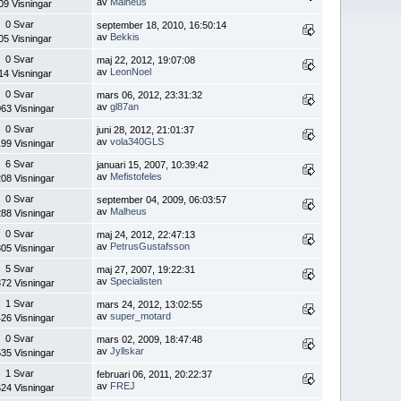
av
Malheus
09 Visningar
0 Svar
september 18, 2010, 16:50:14
av
Bekkis
05 Visningar
0 Svar
maj 22, 2012, 19:07:08
av
LeonNoel
14 Visningar
0 Svar
mars 06, 2012, 23:31:32
av
gl87an
63 Visningar
0 Svar
juni 28, 2012, 21:01:37
av
vola340GLS
99 Visningar
6 Svar
januari 15, 2007, 10:39:42
av
Mefistofeles
08 Visningar
0 Svar
september 04, 2009, 06:03:57
av
Malheus
88 Visningar
0 Svar
maj 24, 2012, 22:47:13
av
PetrusGustafsson
05 Visningar
5 Svar
maj 27, 2007, 19:22:31
av
Specialisten
72 Visningar
1 Svar
mars 24, 2012, 13:02:55
av
super_motard
26 Visningar
0 Svar
mars 02, 2009, 18:47:48
av
Jyllskar
35 Visningar
1 Svar
februari 06, 2011, 20:22:37
av
FREJ
24 Visningar