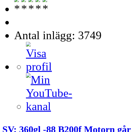
Antal inlägg: 3749
SV: 360gl -88 B200f Motorn går