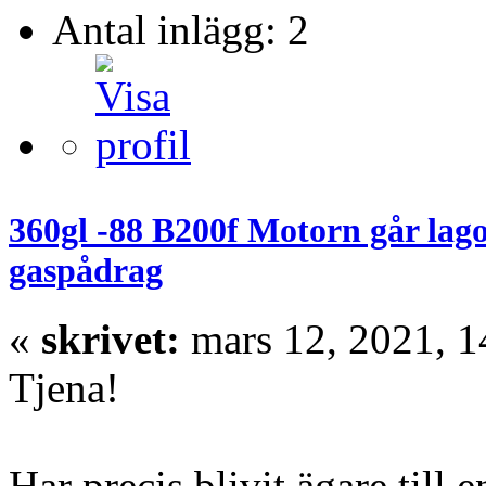
Antal inlägg: 2
360gl -88 B200f Motorn går lag
gaspådrag
«
skrivet:
mars 12, 2021, 1
Tjena!
Har precis blivit ägare til