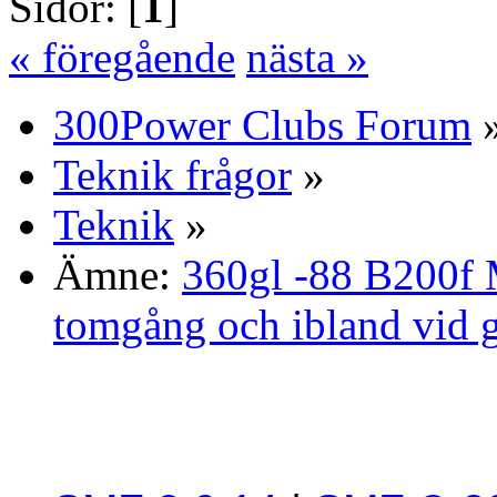
Sidor: [
1
]
« föregående
nästa »
300Power Clubs Forum
Teknik frågor
»
Teknik
»
Ämne:
360gl -88 B200f 
tomgång och ibland vid 