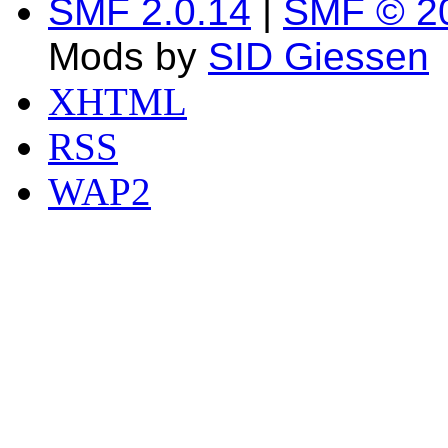
SMF 2.0.14
|
SMF © 2
Mods by
SID Giessen
XHTML
RSS
WAP2