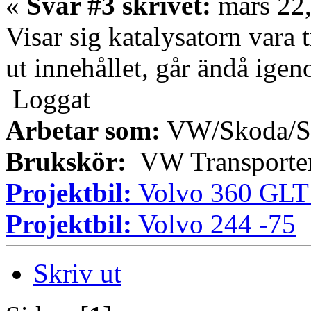
«
Svar #3 skrivet:
mars 22,
Visar sig katalysatorn vara 
ut innehållet, går ändå ige
Loggat
Arbetar som:
VW/Skoda/Se
Brukskör:
VW Transporter
Projektbil:
Volvo 360 GLT
Projektbil:
Volvo 244 -75
Skriv ut