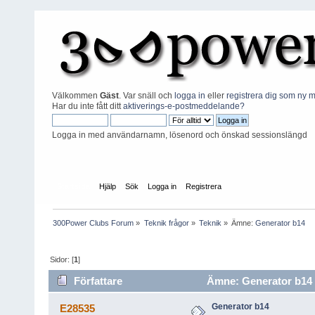
Välkommen
Gäst
. Var snäll och
logga in
eller
registrera dig som ny
Har du inte fått ditt
aktiverings-e-postmeddelande?
Logga in med användarnamn, lösenord och önskad sessionslängd
Startsida
Hjälp
Sök
Logga in
Registrera
300Power Clubs Forum
»
Teknik frågor
»
Teknik
»
Ämne:
Generator b14
Sidor: [
1
]
Författare
Ämne: Generator b14 (
Generator b14
E28535