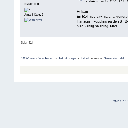
«
skrivet:
juli 17, 2021, 17:10:
Nykomling
Hejsan
Antal inlägg: 1
En b14 med sav marchal generato
Har som inkoppling på den B+ B-
Med vänlig hälsning, Mats
Sidor: [
1
]
300Power Clubs Forum
»
Teknik frågor
»
Teknik
»
Ämne:
Generator b14
SMF 2.0.1