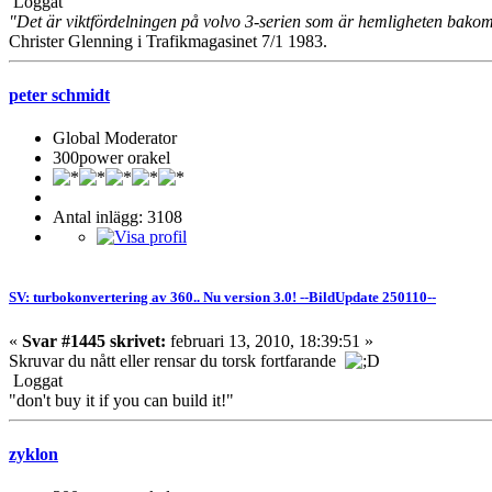
Loggat
"Det är viktfördelningen på volvo 3-serien som är hemligheten bako
Christer Glenning i Trafikmagasinet 7/1 1983.
peter schmidt
Global Moderator
300power orakel
Antal inlägg: 3108
SV: turbokonvertering av 360.. Nu version 3.0! --BildUpdate 250110--
«
Svar #1445 skrivet:
februari 13, 2010, 18:39:51 »
Skruvar du nått eller rensar du torsk fortfarande
Loggat
"don't buy it if you can build it!"
zyklon