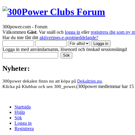
300power.com - Forum
Välkommen
Gäst
. Var snäll och
logga in
eller
registrera dig som ny 
Har du inte fått ditt
aktiverings-e-postmeddelande?
Logga in med användarnamn, lösenord och önskad sessionslängd
Nyheter:
300power dekalen finns nu att köpa på
Dekaltrim.nu
.
(300power medlemmar har 15 
Klicka på Klubbar och sen 300_power.
Startsida
Hjälp
Sök
Logga in
Registrera