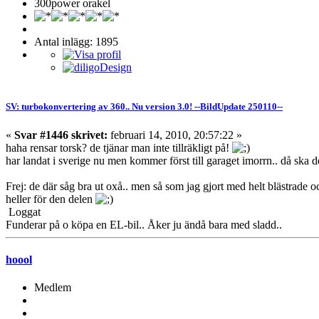
300power orakel
Antal inlägg: 1895
SV: turbokonvertering av 360.. Nu version 3.0! --BildUpdate 250110--
«
Svar #1446 skrivet:
februari 14, 2010, 20:57:22 »
haha rensar torsk? de tjänar man inte tillräkligt på!
har landat i sverige nu men kommer först till garaget imorrn.. då ska d
Frej: de där såg bra ut oxå.. men så som jag gjort med helt blästrade o
heller för den delen
Loggat
Funderar på o köpa en EL-bil.. Åker ju ändå bara med sladd..
hoool
Medlem