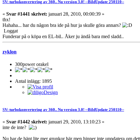
SV: turbokonvertering av 360.. Nu version 3.0! --BildUpdate 250110--
«
Svar #1441 skrivet:
januari 28, 2010, 00:00:39 »
thx!
Hahaha... har du någon bra ide på hur ja skulle göra annars?
Loggat
Funderar på o köpa en EL-bil.. Åker ju ändå bara med sladd..
zyklon
300power orakel
Antal inlägg: 1895
SV: turbokonvertering av 360.. Nu version 3.0! --BildUpdate 250110--
«
Svar #1442 skrivet:
januari 29, 2010, 13:10:23 »
inte de inte?
Nu har de hänt lite mer grunkor här men hinner inte uppdatera om detta