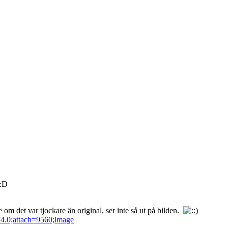
 om det var tjockare än original, ser inte så ut på bilden.
74.0;attach=9560;image