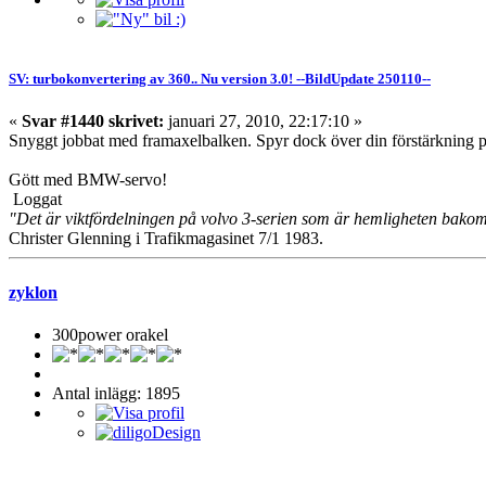
SV: turbokonvertering av 360.. Nu version 3.0! --BildUpdate 250110--
«
Svar #1440 skrivet:
januari 27, 2010, 22:17:10 »
Snyggt jobbat med framaxelbalken. Spyr dock över din förstärkning på
Gött med BMW-servo!
Loggat
"Det är viktfördelningen på volvo 3-serien som är hemligheten bako
Christer Glenning i Trafikmagasinet 7/1 1983.
zyklon
300power orakel
Antal inlägg: 1895