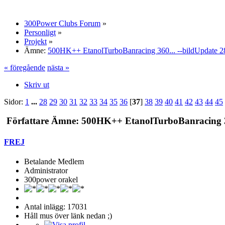
300Power Clubs Forum
»
Personligt
»
Projekt
»
Ämne:
500HK++ EtanolTurboBanracing 360... --bildUpdate 2
« föregående
nästa »
Skriv ut
Sidor:
1
...
28
29
30
31
32
33
34
35
36
[
37
]
38
39
40
41
42
43
44
45
Författare
Ämne: 500HK++ EtanolTurboBanracing 360
FREJ
Betalande Medlem
Administrator
300power orakel
Antal inlägg: 17031
Håll mus över länk nedan ;)