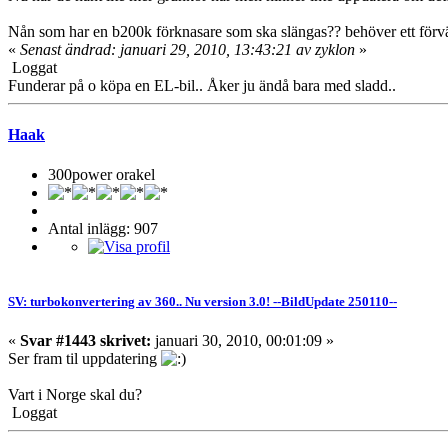
Nån som har en b200k förknasare som ska slängas?? behöver ett förvärmi
«
Senast ändrad: januari 29, 2010, 13:43:21 av zyklon
»
Loggat
Funderar på o köpa en EL-bil.. Åker ju ändå bara med sladd..
Haak
300power orakel
Antal inlägg: 907
SV: turbokonvertering av 360.. Nu version 3.0! --BildUpdate 250110--
«
Svar #1443 skrivet:
januari 30, 2010, 00:01:09 »
Ser fram til uppdatering
Vart i Norge skal du?
Loggat