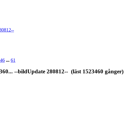
80812--
46
...
61
... --bildUpdate 280812-- (läst 1523460 gånger)