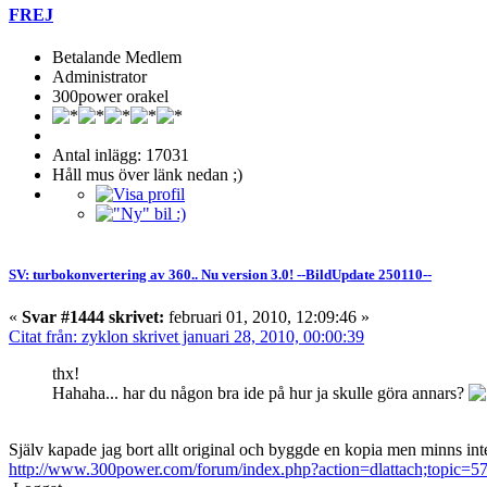
FREJ
Betalande Medlem
Administrator
300power orakel
Antal inlägg: 17031
Håll mus över länk nedan ;)
SV: turbokonvertering av 360.. Nu version 3.0! --BildUpdate 250110--
«
Svar #1444 skrivet:
februari 01, 2010, 12:09:46 »
Citat från: zyklon skrivet januari 28, 2010, 00:00:39
thx!
Hahaha... har du någon bra ide på hur ja skulle göra annars?
Själv kapade jag bort allt original och byggde en kopia men minns inte
http://www.300power.com/forum/index.php?action=dlattach;topic=5