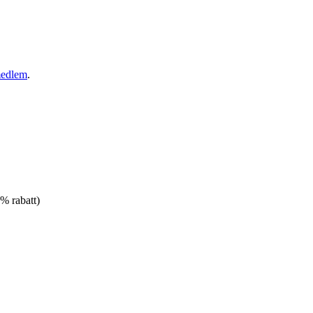
medlem
.
% rabatt)