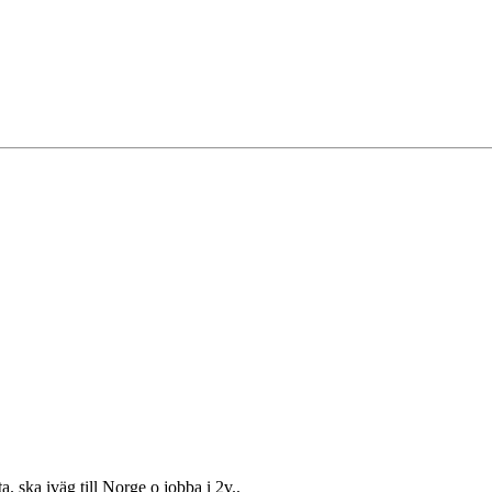
. ska iväg till Norge o jobba i 2v..