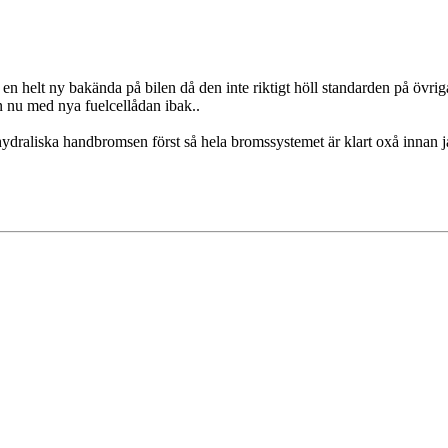
p en helt ny bakända på bilen då den inte riktigt höll standarden på övri
en nu med nya fuelcellådan ibak..
en hydraliska handbromsen först så hela bromssystemet är klart oxå innan 