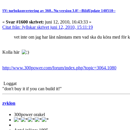
SV: turbokonvertering av 360.. Nu version 3.0! --BildUpdate 140510--
«
Svar #1600 skrivet:
juni 12, 2010, 16:43:33 »
Citat från: Jyllskar skrivet juni 12, 2010, 15:11:19
vet inte om jag har läst nånstans men vad ska du köra med för 
Kolla här
http://www.300power.com/forum/index.php?topic=3064.1080
Loggat
"don't buy it if you can build it!"
zyklon
300power orakel