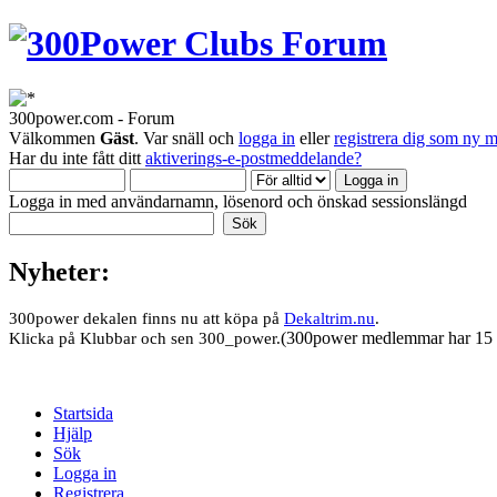
300power.com - Forum
Välkommen
Gäst
. Var snäll och
logga in
eller
registrera dig som ny 
Har du inte fått ditt
aktiverings-e-postmeddelande?
Logga in med användarnamn, lösenord och önskad sessionslängd
Nyheter:
300power dekalen finns nu att köpa på
Dekaltrim.nu
.
(300power medlemmar har 15 
Klicka på Klubbar och sen 300_power.
Startsida
Hjälp
Sök
Logga in
Registrera