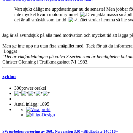
Vart sjukt dåligt me uppdateringar nu de senaste! Men jobbar fö
inte mycket kvar i motorutrymmet
en jäkla massa småpill
det är all småskit som tar tid
nätet strular hemma så lite s
Jag är så avundsjuk på alla med motivation och mycket tid att lägga 
Men ge inte upp nu utan fixa småpillet med. Tack för att du informera
Loggat
"Det är viktfördelningen på volvo 3-serien som är hemligheten bako
Christer Glenning i Trafikmagasinet 7/1 1983.
zyklon
300power orakel
Antal inlägg: 1895
SV: turbokonvertering av 360.. Nu version 3.0! --BildUpdate 140510--