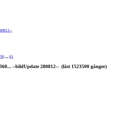
80812--
50
...
61
... --bildUpdate 280812-- (läst 1523500 gånger)