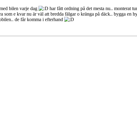
t med bilen varje dag
har fått ordning på det mesta nu.. monterat tu
a som e kvar nu är väl att bredda fälgar o kränga på däck.. bygga en h
mobilen.. de får komma i efterhand