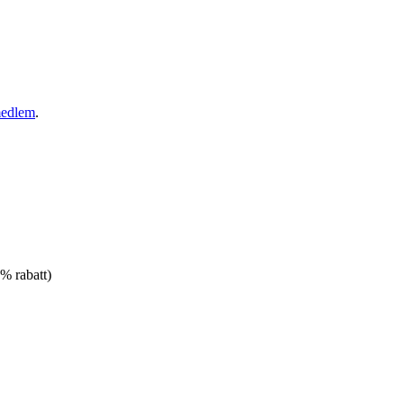
medlem
.
% rabatt)