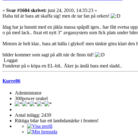
«
Svar #1604 skrivet:
juni 24, 2010, 14:35:23 »
Haha tid är bara att skaffa sig! men de tar fan på orken!
Idag har ja hunnit med en jäkla massa spåpill igen.. har fått svetsa up
o på med lack.. fixat ett nytt 3" avgassystem som fick plats under bil
Motorn är helt klar.. bara att hälla i glykol! men tänkte göra klart d
bilder kommer som sagt på allt när de finns tid!
Loggat
Funderar på o köpa en EL-bil.. Åker ju ändå bara med sladd..
Kurre86
Administrator
300power orakel
Antal inlägg: 2439
Riktiga bilar har ett lambdamärke i fronten!