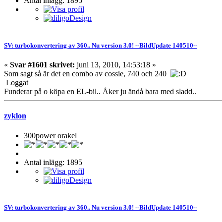
Antal inlägg: 1895
SV: turbokonvertering av 360.. Nu version 3.0! --BildUpdate 140510--
«
Svar #1601 skrivet:
juni 13, 2010, 14:53:18 »
Som sagt så är det en combo av cossie, 740 och 240
Loggat
Funderar på o köpa en EL-bil.. Åker ju ändå bara med sladd..
zyklon
300power orakel
Antal inlägg: 1895
SV: turbokonvertering av 360.. Nu version 3.0! --BildUpdate 140510--