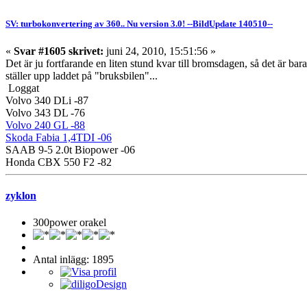
SV: turbokonvertering av 360.. Nu version 3.0! --BildUpdate 140510--
«
Svar #1605 skrivet:
juni 24, 2010, 15:51:56 »
Det är ju fortfarande en liten stund kvar till bromsdagen, så det är ba
ställer upp laddet på "bruksbilen"...
Loggat
Volvo 340 DLi -87
Volvo 343 DL -76
Volvo 240 GL -88
Skoda Fabia 1,4TDI -06
SAAB 9-5 2.0t Biopower -06
Honda CBX 550 F2 -82
zyklon
300power orakel
Antal inlägg: 1895