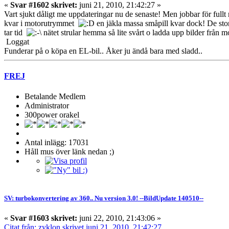
«
Svar #1602 skrivet:
juni 21, 2010, 21:42:27 »
Vart sjukt dåligt me uppdateringar nu de senaste! Men jobbar för full
kvar i motorutrymmet
en jäkla massa småpill kvar dock! De stor
tar tid
nätet strular hemma så lite svårt o ladda upp bilder från 
Loggat
Funderar på o köpa en EL-bil.. Åker ju ändå bara med sladd..
FREJ
Betalande Medlem
Administrator
300power orakel
Antal inlägg: 17031
Håll mus över länk nedan ;)
SV: turbokonvertering av 360.. Nu version 3.0! --BildUpdate 140510--
«
Svar #1603 skrivet:
juni 22, 2010, 21:43:06 »
Citat från: zyklon skrivet juni 21, 2010, 21:42:27