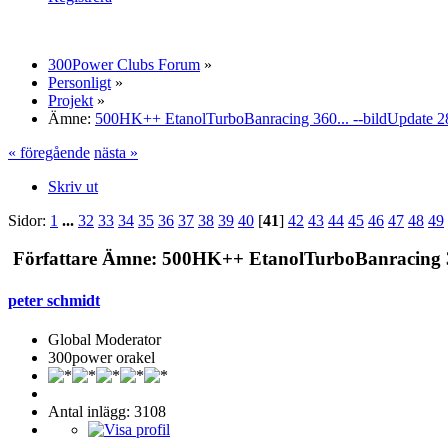
300Power Clubs Forum
»
Personligt
»
Projekt
»
Ämne:
500HK++ EtanolTurboBanracing 360... --bildUpdate 2
« föregående
nästa »
Skriv ut
Sidor:
1
...
32
33
34
35
36
37
38
39
40
[
41
]
42
43
44
45
46
47
48
49
Författare
Ämne: 500HK++ EtanolTurboBanracing 360
peter schmidt
Global Moderator
300power orakel
Antal inlägg: 3108