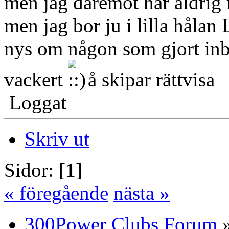
men jag däremot har aldrig 
men jag bor ju i lilla håla
nys om någon som gjort inbr
vackert
å skipar rättvisa
Loggat
Skriv ut
Sidor: [
1
]
« föregående
nästa »
300Power Clubs Forum