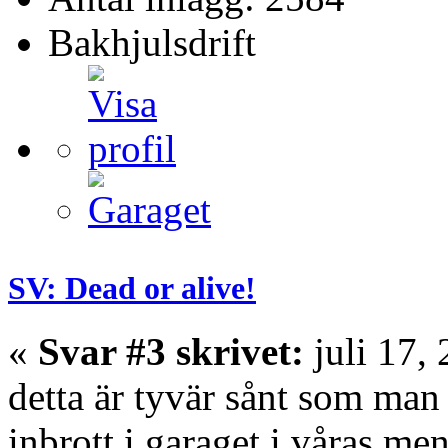
Bakhjulsdrift
SV: Dead or alive!
«
Svar #3 skrivet:
juli 17,
detta är tyvär sånt som man
inbrott i garaget i våras me