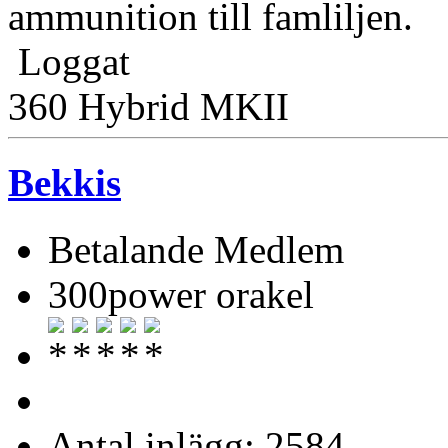
ammunition till famliljen.
Loggat
360 Hybrid MKII
Bekkis
Betalande Medlem
300power orakel
Antal inlägg: 2584