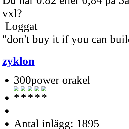
Du har 0.82 eller 0,84 på 5a
vxl?
Loggat
"don't buy it if you can buil
zyklon
300power orakel
Antal inlägg: 1895