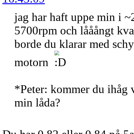
jag har haft uppe min i 
5700rpm och lååångt kvar
borde du klarar med schys
motorn
*Peter: kommer du ihåg v
min låda?