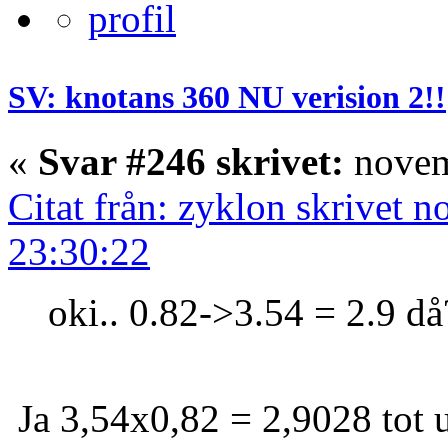
SV: knotans 360 NU verision 2!!
«
Svar #246 skrivet:
novem
Citat från: zyklon skrivet 
23:30:22
oki.. 0.82->3.54 = 2.9 då
Ja 3,54x0,82 = 2,9028 tot u