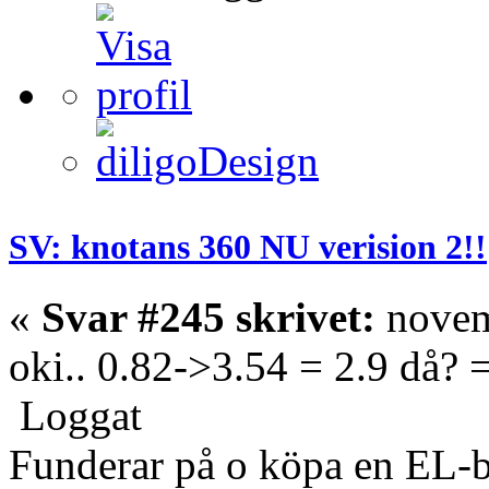
SV: knotans 360 NU verision 2!!
«
Svar #245 skrivet:
novem
oki.. 0.82->3.54 = 2.9 då? 
Loggat
Funderar på o köpa en EL-b