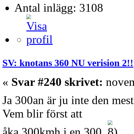
Antal inlägg: 3108
SV: knotans 360 NU verision 2!!
«
Svar #240 skrivet:
novem
Ja 300an är ju inte den mes
Vem blir först att
åka 300kmh i en 300