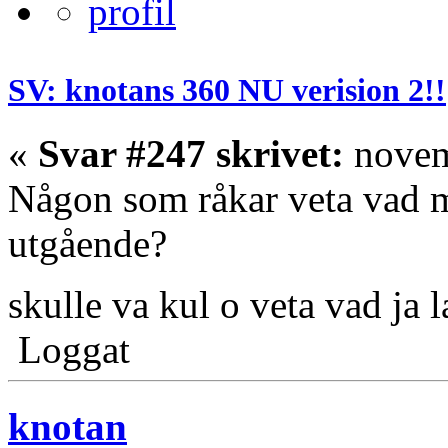
SV: knotans 360 NU verision 2!!
«
Svar #247 skrivet:
novem
Någon som råkar veta vad mi
utgående?
skulle va kul o veta vad ja 
Loggat
knotan