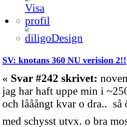
SV: knotans 360 NU verision 2!!
«
Svar #242 skrivet:
novem
jag har haft uppe min i ~2
och lååångt kvar o dra.. så
med schysst utvx. o bra m