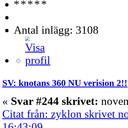
Antal inlägg: 3108
SV: knotans 360 NU verision 2!!
«
Svar #244 skrivet:
novem
Citat från: zyklon skrivet 
16:43:09