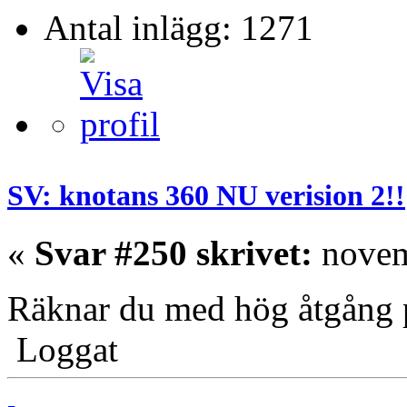
Antal inlägg: 1271
SV: knotans 360 NU verision 2!!
«
Svar #250 skrivet:
novem
Räknar du med hög åtgång
Loggat