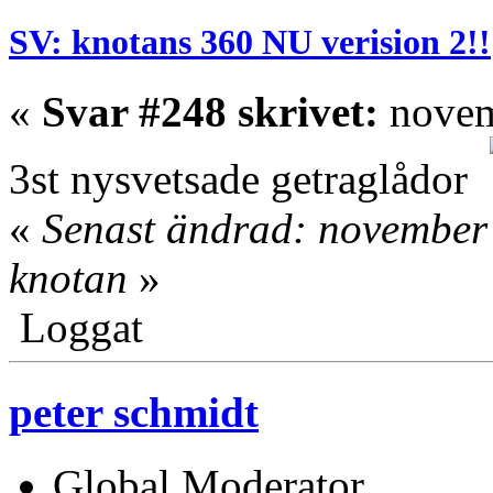
SV: knotans 360 NU verision 2!!
«
Svar #248 skrivet:
novem
3st nysvetsade getraglådor
«
Senast ändrad: november 
knotan
»
Loggat
peter schmidt
Global Moderator