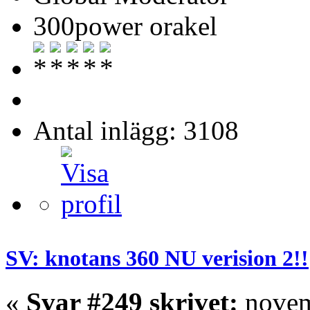
300power orakel
Antal inlägg: 3108
SV: knotans 360 NU verision 2!!
«
Svar #249 skrivet:
novem