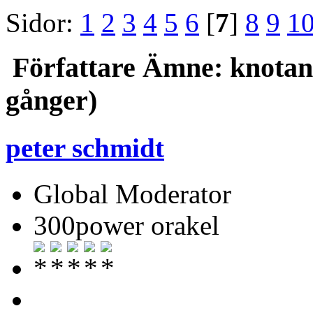
Sidor:
1
2
3
4
5
6
[
7
]
8
9
1
Författare
Ämne: knotans
gånger)
peter schmidt
Global Moderator
300power orakel