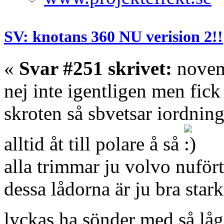
SV: knotans 360 NU verision 2!!
«
Svar #251 skrivet:
novem
nej inte igentligen men fick 
skroten så sbvetsar iordning
alltid åt till polare å så
alla trimmar ju volvo nufört
dessa lådorna är ju bra star
lyckas ha sönder med så lå