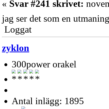
«
Svar #241 skrivet:
novem
jag ser det som en utmani
Loggat
zyklon
300power orakel
Antal inlägg: 1895