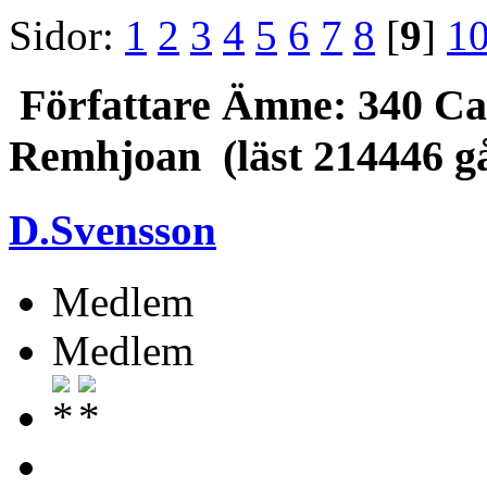
Sidor:
1
2
3
4
5
6
7
8
[
9
]
1
Författare
Ämne: 340 Ca
Remhjoan (läst 214446 g
D.Svensson
Medlem
Medlem