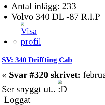
Antal inlägg: 233
Volvo 340 DL -87 R.I.P
SV: 340 Driffting Cab
«
Svar #320 skrivet:
februa
Ser snyggt ut..
Loggat