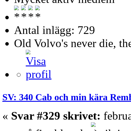
Antal inlägg: 729
Old Volvo's never die, th
SV: 340 Cab och min kära Rem
«
Svar #329 skrivet:
februa