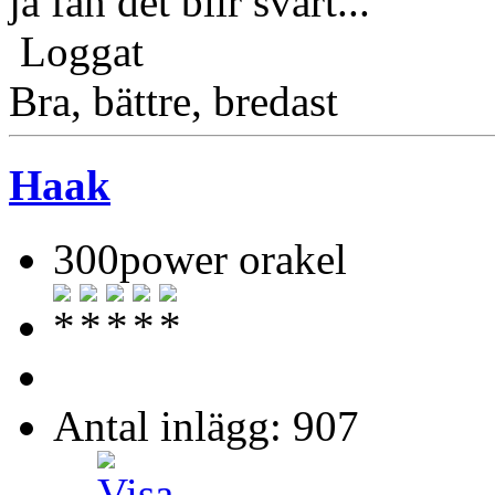
ja fan det blir svårt...
Loggat
Bra, bättre, bredast
Haak
300power orakel
Antal inlägg: 907