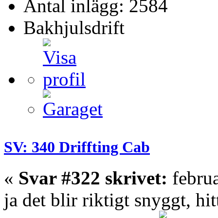
Antal inlägg: 2584
Bakhjulsdrift
SV: 340 Driffting Cab
«
Svar #322 skrivet:
februa
ja det blir riktigt snyggt, hit