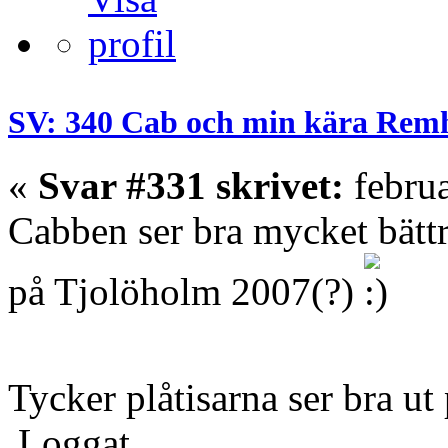
SV: 340 Cab och min kära Rem
«
Svar #331 skrivet:
februa
Cabben ser bra mycket bättr
på Tjolöholm 2007(?)
Tycker plåtisarna ser bra u
Loggat