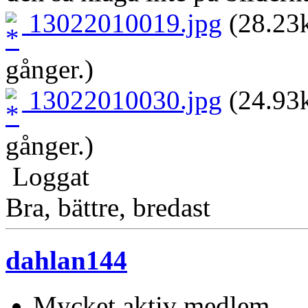
13022010019.jpg
(28.23k
gånger.)
13022010030.jpg
(24.93k
gånger.)
Loggat
Bra, bättre, bredast
dahlan144
Mycket aktiv medlem