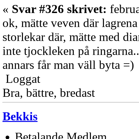
«
Svar #326 skrivet:
februa
ok, mätte veven där lagrena s
storlekar där, mätte med d
inte tjockleken på ringarna...
annars får man väll byta =)
Loggat
Bra, bättre, bredast
Bekkis
Betalande Medlem