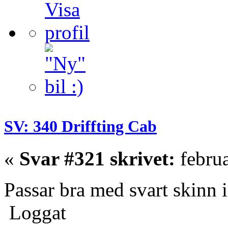
SV: 340 Driffting Cab
«
Svar #321 skrivet:
februa
Passar bra med svart skinn 
Loggat