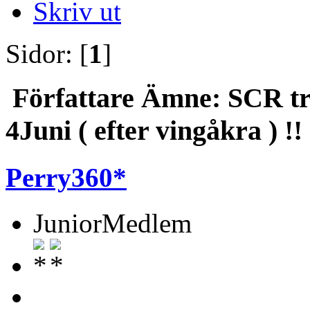
Skriv ut
Sidor: [
1
]
Författare
Ämne: SCR trä
4Juni ( efter vingåkra ) !
Perry360*
JuniorMedlem