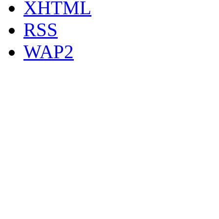
XHTML
RSS
WAP2