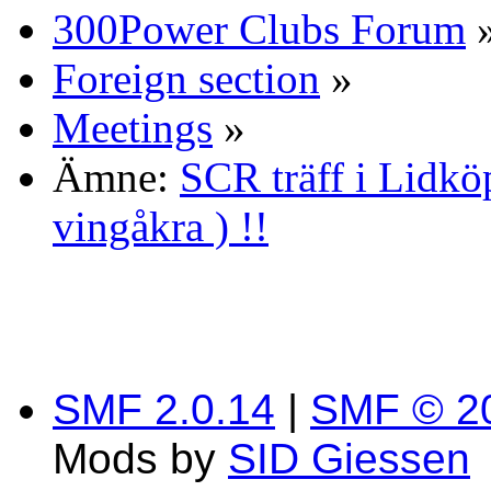
300Power Clubs Forum
Foreign section
»
Meetings
»
Ämne:
SCR träff i Lidköp
vingåkra ) !!
SMF 2.0.14
|
SMF © 2
Mods by
SID Giessen