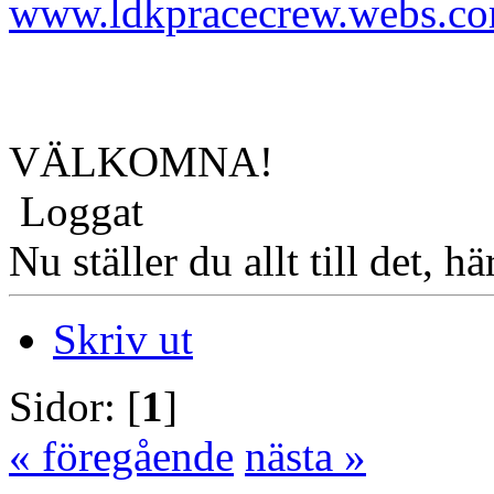
www.ldkpracecrew.webs.c
VÄLKOMNA!
Loggat
Nu ställer du allt till det, hä
Skriv ut
Sidor: [
1
]
« föregående
nästa »