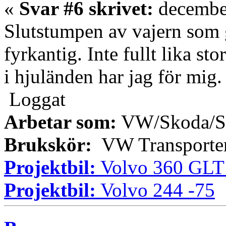
«
Svar #6 skrivet:
december
Slutstumpen av vajern som g
fyrkantig. Inte fullt lika st
i hjuländen har jag för mig.
Loggat
Arbetar som:
VW/Skoda/Se
Brukskör:
VW Transporter
Projektbil:
Volvo 360 GLT
Projektbil:
Volvo 244 -75