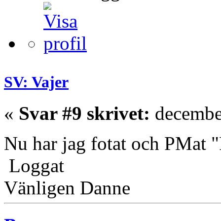
SV: Vajer
«
Svar #9 skrivet:
december
Nu har jag fotat och PMat 
Loggat
Vänligen Danne