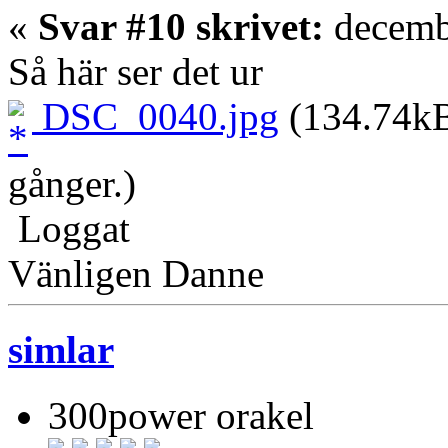
«
Svar #10 skrivet:
decembe
Så här ser det ur
DSC_0040.jpg
(134.74kB
gånger.)
Loggat
Vänligen Danne
simlar
300power orakel