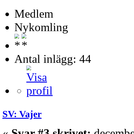
Medlem
Nykomling
Antal inlägg: 44
SV: Vajer
«
Svar #3 skrivet:
december