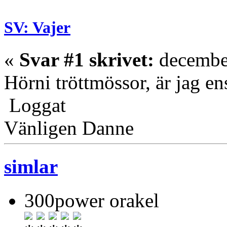
SV: Vajer
«
Svar #1 skrivet:
december
Hörni tröttmössor, är jag e
Loggat
Vänligen Danne
simlar
300power orakel