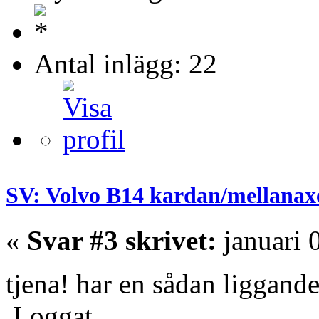
Antal inlägg: 22
SV: Volvo B14 kardan/mellanax
«
Svar #3 skrivet:
januari 
tjena! har en sådan liggand
Loggat