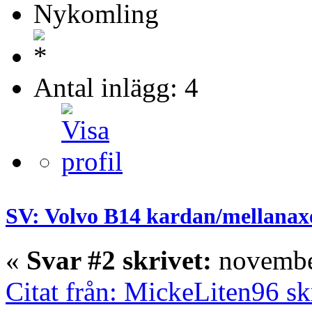
Nykomling
Antal inlägg: 4
SV: Volvo B14 kardan/mellanax
«
Svar #2 skrivet:
november
Citat från: MickeLiten96 s