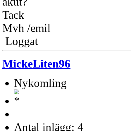
akut?
Tack
Mvh /emil
Loggat
MickeLiten96
Nykomling
Antal inlägg: 4