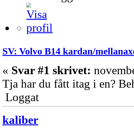
SV: Volvo B14 kardan/mellanax
«
Svar #1 skrivet:
november
Tja har du fått itag i en? Be
Loggat
kaliber