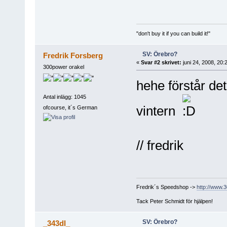
"don't buy it if you can build it!"
SV: Örebro?
Fredrik Forsberg
«
Svar #2 skrivet:
juni 24, 2008, 20:
300power orakel
hehe förstår det
Antal inlägg: 1045
vintern
ofcourse, it´s German
// fredrik
Fredrik´s Speedshop ->
http://www.
Tack Peter Schmidt för hjälpen!
SV: Örebro?
_343dl_