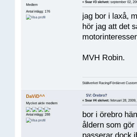
«
Svar #3 skrivet:
september 02, 200
Medlem
Antal inlägg: 176
jag bor i laxå,
hör jag att det
motorinteresser
MVH Robin.
Ställverket Racing/Fördärvet Custo
SV: Örebro?
DaViD^^
«
Svar #4 skrivet:
februari 28, 2009,
Mycket aktiv medlem
bor i örebro hän
Antal inlägg: 288
åldern som gör d
passerar dock i