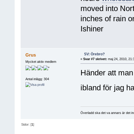
moved into Nor
inches of rain 
Ishiner
SV: Örebro?
Grus
«
Svar #7 skrivet:
maj 24, 2010, 21:
Mycket aktiv medlem
Händer att man 
Antal inlägg: 304
ibland för jag h
Överladd ska det va annars är det i
Sidor: [
1
]