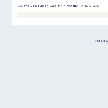
300Power Clubs Forum
»
Välkommen
»
WANTED
»
Ämne:
Örebro?
SMF 2.0.1