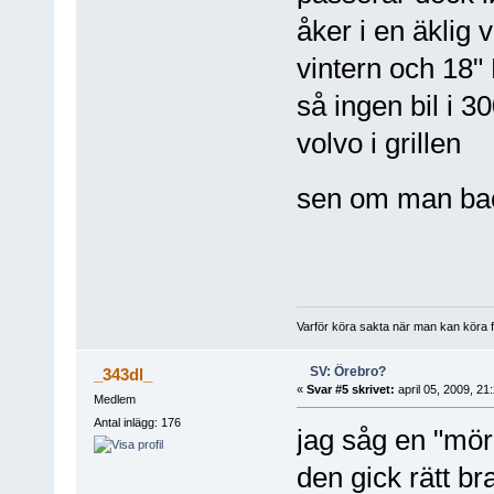
åker i en äklig 
vintern och 18
så ingen bil i 3
volvo i grillen
sen om man bac
Varför köra sakta när man kan köra f
SV: Örebro?
_343dl_
«
Svar #5 skrivet:
april 05, 2009, 21
Medlem
Antal inlägg: 176
jag såg en "mörk
den gick rätt bra