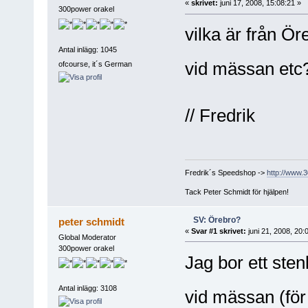
«
skrivet:
juni 17, 2008, 15:08:21 »
300power orakel
vilka är från Ör
Antal inlägg: 1045
vid mässan et
ofcourse, it´s German
// Fredrik
Fredrik´s Speedshop ->
http://www.
Tack Peter Schmidt för hjälpen!
SV: Örebro?
peter schmidt
«
Svar #1 skrivet:
juni 21, 2008, 20:
Global Moderator
300power orakel
Jag bor ett ste
Antal inlägg: 3108
vid mässan (f