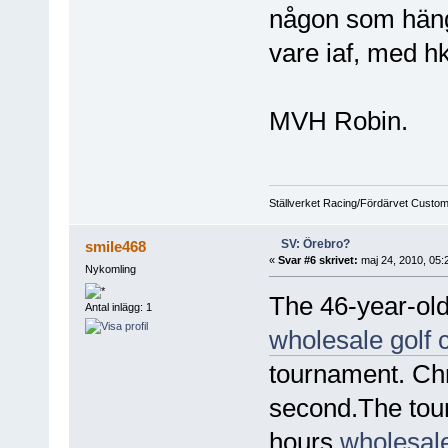
någon som häng
vare iaf, med h
MVH Robin.
Ställverket Racing/Fördärvet Custo
SV: Örebro?
smile468
«
Svar #6 skrivet:
maj 24, 2010, 05:
Nykomling
The 46-year-old
Antal inlägg: 1
wholesale golf 
tournament. Chr
second.The tou
hours
wholesale