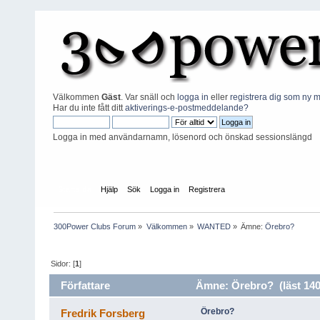
Välkommen
Gäst
. Var snäll och
logga in
eller
registrera dig som ny
Har du inte fått ditt
aktiverings-e-postmeddelande?
Logga in med användarnamn, lösenord och önskad sessionslängd
Startsida
Hjälp
Sök
Logga in
Registrera
300Power Clubs Forum
»
Välkommen
»
WANTED
»
Ämne:
Örebro?
Sidor: [
1
]
Författare
Ämne: Örebro? (läst 140
Örebro?
Fredrik Forsberg