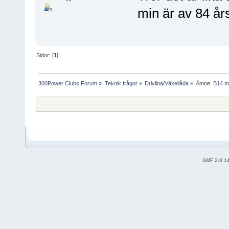
min är av 84 år
Sidor: [
1
]
300Power Clubs Forum
»
Teknik frågor
»
Drivlina/Växellåda
»
Ämne:
B14 mo
SMF 2.0.1