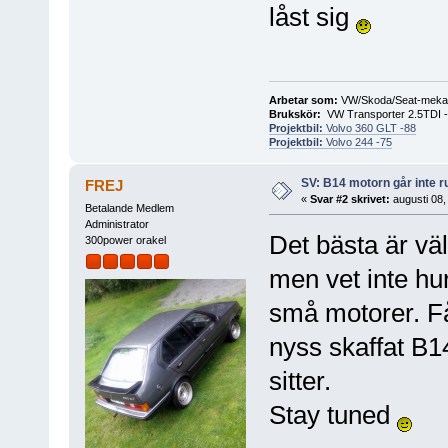
låst sig
Arbetar som:
VW/Skoda/Seat-meka
Brukskör:
VW Transporter 2.5TDI 
Projektbil:
Volvo 360 GLT -88
Projektbil:
Volvo 244 -75
SV: B14 motorn går inte r
FREJ
«
Svar #2 skrivet:
augusti 08,
Betalande Medlem
Administrator
Det bästa är väl
300power orakel
men vet inte hur
små motorer. Få
nyss skaffat B1
sitter.
Stay tuned