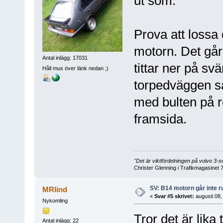
ut som.
Prova att lossa
motorn. Det går
Antal inlägg: 17031
tittar ner på sv
Håll mus över länk nedan ;)
torpedväggen s
med bulten på 
framsida.
"Det är viktfördelningen på volvo 3
Christer Glenning i Trafikmagasinet 
SV: B14 motorn går inte r
MRlind
«
Svar #5 skrivet:
augusti 08,
Nykomling
Tror det är lika
Antal inlägg: 22