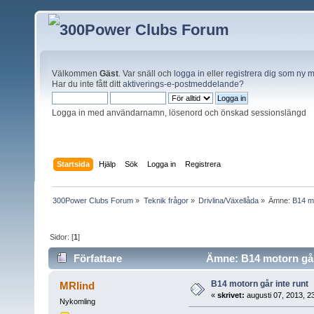
Välkommen
Gäst
. Var snäll och
logga in
eller
registrera dig som ny
Har du inte fått ditt
aktiverings-e-postmeddelande?
Logga in med användarnamn, lösenord och önskad sessionslängd
Startsida
Hjälp
Sök
Logga in
Registrera
300Power Clubs Forum
»
Teknik frågor
»
Drivlina/Växellåda
»
Ämne:
B14 mo
Sidor: [
1
]
Författare
Ämne: B14 motorn går 
B14 motorn går inte runt
MRlind
«
skrivet:
augusti 07, 2013, 2
Nykomling