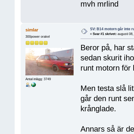
mvh mrlind
SV: B14 motorn går inte r
simlar
«
Svar #1 skrivet:
augusti 08,
300power orakel
Beror på, har st
sedan skurit iho
runt motorn för
Antal inlägg: 3749
Men testa slå li
går den runt se
krånglade.
Annars så är de