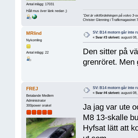
Antal inlägg: 17031
Håll mus över länk nedan ;)
"Det är viktfördelningen på volvo 3
Christer Glenning i Trafikmagasinet 
SV: B14 motorn går inte r
MRlind
«
Svar #3 skrivet:
augusti 08,
Nykomling
Den sitter på vä
Antal inlägg: 22
grenröret. Men 
SV: B14 motorn går inte r
FREJ
«
Svar #4 skrivet:
augusti 08,
Betalande Medlem
Administrator
Ja jag var ute o
300power orakel
M8 13-skalle bu
Hyfsat lätt att