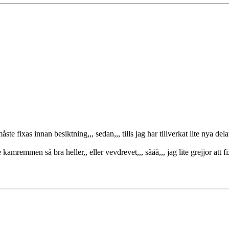
e fixas innan besiktning,,, sedan,,, tills jag har tillverkat lite nya dela
kamremmen så bra heller,, eller vevdrevet,,, sååå,,, jag lite grejjor att 