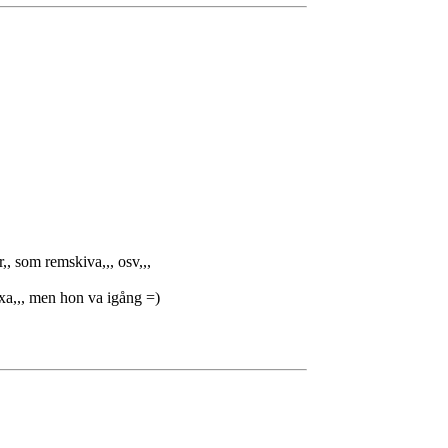
r,, som remskiva,,, osv,,,
fixa,,, men hon va igång =)