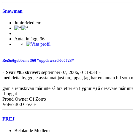
Snowman
JuniorMedlem
Antal inlägg: 96
Re:Snögubben's 360 *uppdaterad 060723*
«
Svar #85 skrivet:
september 07, 2006, 01:19:33 »
med detta bygge, e avstannat just nu,, pga,, jag har en annan bil som måst
gamla remskivan mår inte så bra efter en flygtur =) å dessväre mår inte 
Loggat
Proud Owner Of Zorro
Volvo 360 Cossie
FREJ
Betalande Medlem