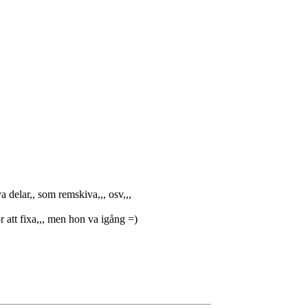
ya delar,, som remskiva,,, osv,,,
or att fixa,,, men hon va igång =)