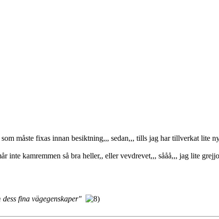
om måste fixas innan besiktning,,, sedan,,, tills jag har tillverkat lite n
 inte kamremmen så bra heller,, eller vevdrevet,,, sååå,,, jag lite grejj
m dess fina vägegenskaper"