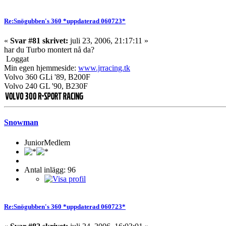
Re:Snögubben's 360 *uppdaterad 060723*
«
Svar #81 skrivet:
juli 23, 2006, 21:17:11 »
har du Turbo montert nå da?
Loggat
Min egen hjemmeside:
www.jrracing.tk
Volvo 360 GLi '89, B200F
Volvo 240 GL '90, B230F
Snowman
JuniorMedlem
Antal inlägg: 96
Re:Snögubben's 360 *uppdaterad 060723*