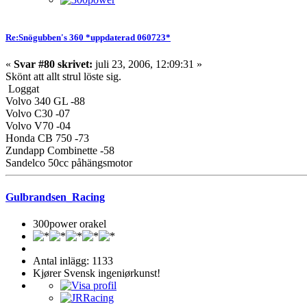
Re:Snögubben's 360 *uppdaterad 060723*
«
Svar #80 skrivet:
juli 23, 2006, 12:09:31 »
Skönt att allt strul löste sig.
Loggat
Volvo 340 GL -88
Volvo C30 -07
Volvo V70 -04
Honda CB 750 -73
Zundapp Combinette -58
Sandelco 50cc påhängsmotor
Gulbrandsen_Racing
300power orakel
Antal inlägg: 1133
Kjører Svensk ingeniørkunst!