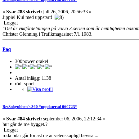
«
Svar #83 skrivet:
juli 26, 2006, 20:56:33 »
Jippie! Kul med uppstart!
Loggat
"Det är viktfördelningen på volvo 3-serien som är hemligheten bako
Christer Glenning i Trafikmagasinet 7/1 1983.
Paq
300power orakel
Antal inlägg: 1138
röd=sport
Re:Snögubben's 360 *uppdaterad 060723*
«
Svar #84 skrivet:
september 06, 2006, 22:12:34 »
hur går de me bygget.?
Loggat
röda bilar går fortast de är vetenskapligt bevisat...