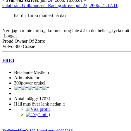
«
Svar #82 skrivet:
juli 24, 2006, 16:03:01 »
Citat från: Gulbrandsen_Racing skrivet juli 23, 2006, 21:17:11
har du Turbo montert nå da?
Nerj jag har inte turbo,,, kommer nog inte å åka det heller,,, tycker a
Loggat
Proud Owner Of Zorro
Volvo 360 Cossie
FREJ
Betalande Medlem
Administrator
300power orakel
Antal inlägg: 17031
Håll mus över länk nedan ;)
Re:Snögubben's 360 *uppdaterad 060723*