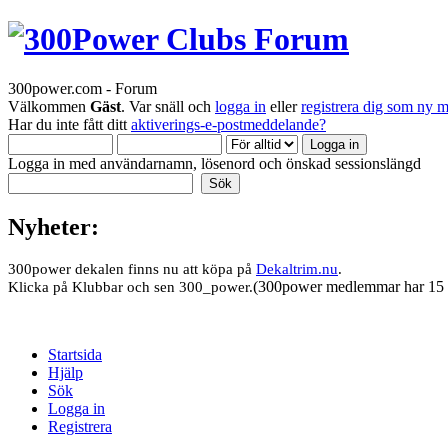
300power.com - Forum
Välkommen
Gäst
. Var snäll och
logga in
eller
registrera dig som ny 
Har du inte fått ditt
aktiverings-e-postmeddelande?
Logga in med användarnamn, lösenord och önskad sessionslängd
Nyheter:
300power dekalen finns nu att köpa på
Dekaltrim.nu
.
(300power medlemmar har 15 
Klicka på Klubbar och sen 300_power.
Startsida
Hjälp
Sök
Logga in
Registrera