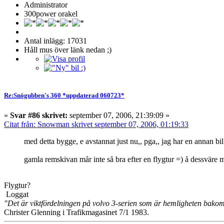
Administrator
300power orakel
Antal inlägg: 17031
Håll mus över länk nedan ;)
Re:Snögubben's 360 *uppdaterad 060723*
«
Svar #86 skrivet:
september 07, 2006, 21:39:09 »
Citat från: Snowman skrivet september 07, 2006, 01:19:33
med detta bygge, e avstannat just nu,, pga,, jag har en annan bil s
gamla remskivan mår inte så bra efter en flygtur =) å dessväre mår
Flygtur?
Loggat
"Det är viktfördelningen på volvo 3-serien som är hemligheten bako
Christer Glenning i Trafikmagasinet 7/1 1983.