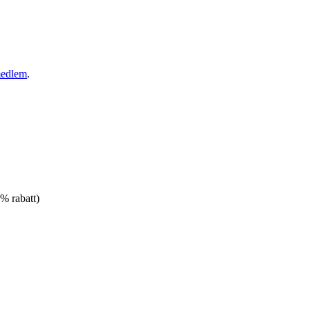
medlem
.
% rabatt)