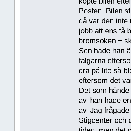
köpte bilen eft
Posten. Bilen s
då var den inte
jobb att ens få 
bromsoken + ski
Sen hade han ä
fälgarna efters
dra på lite så b
eftersom det var
Det som hände va
av. han hade e
av. Jag frågade
Stigcenter och 
tiden, men det gi