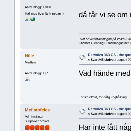
Antal inlägg: 17031
då får vi se om
Håll mus över länk nedan ;)
"Det är viktfördelningen på volvo 3
Christer Glenning i Trafikmagasinet 
Re:Volvo 363 CS - the ques
Nille
«
Svar #45 skrivet:
augusti 09
Medlem
Vad hände med 
Antal inlägg: 177
För lite effekt, för dålig väghållning..
Re:Volvo 363 CS - the ques
Mefistofeles
«
Svar #46 skrivet:
augusti 09
Administrator
300power orakel
Har inte fått nå