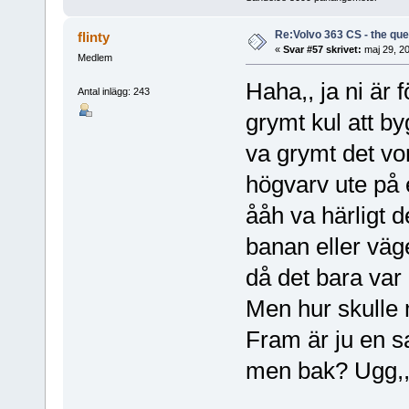
Re:Volvo 363 CS - the ques
flinty
«
Svar #57 skrivet:
maj 29, 20
Medlem
Haha,, ja ni är f
Antal inlägg: 243
grymt kul att b
va grymt det vo
högvarv ute på 
ååh va härligt 
banan eller väge
då det bara var 
Men hur skulle
Fram är ju en sak
men bak? Ugg,,