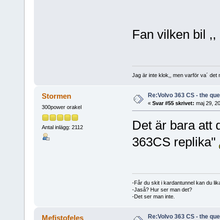
Fan vilken bil ,
Jag är inte klok,, men varför va´ det
Re:Volvo 363 CS - the ques
Stormen
«
Svar #55 skrivet:
maj 29, 20
300power orakel
Det är bara att 
Antal inlägg: 2112
363CS replika"
-Får du skit i kardantunnel kan du lik
-Jaså? Hur ser man det?
-Det ser man inte.
Re:Volvo 363 CS - the ques
Mefistofeles