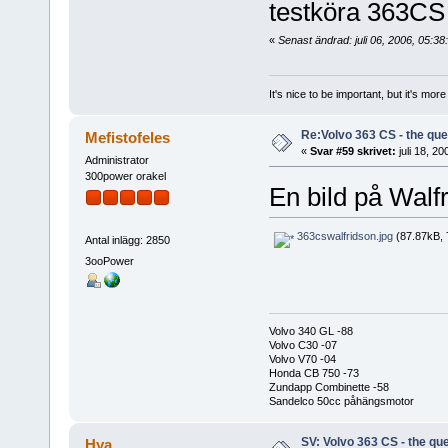
testköra 363CS 
«
Senast ändrad: juli 06, 2006, 05:3
It's nice to be important, but it's mo
Re:Volvo 363 CS - the ques
Mefistofeles
«
Svar #59 skrivet:
juli 18, 20
Administrator
300power orakel
En bild på Wal
363cswalfridson.jpg
(87.87kB, 
Antal inlägg: 2850
3ooPower
Volvo 340 GL -88
Volvo C30 -07
Volvo V70 -04
Honda CB 750 -73
Zundapp Combinette -58
Sandelco 50cc påhängsmotor
SV: Volvo 363 CS - the que
Hya