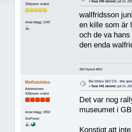
«
Svar #40 skrivet:
juli 14, 20
300power orakel
wallfridsson juni
Antal inlägg: 1345
en kille som är
och de va hans 
den enda walfri
360 Hybrid MKII
Re:Volvo 363 CS - the ques
Mefistofeles
«
Svar #41 skrivet:
juli 14, 20
Administrator
300power orakel
Det var nog ral
museumet i GBG
Antal inlägg: 2850
3ooPower
Konstigt att int