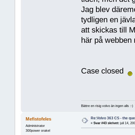
Jag blev därem
tydligen en jäv
att skickas till
här på webben 
Case closed
Bättre en risig volvo än ingen alls :-)
Re:Volvo 363 CS - the ques
Mefistofeles
«
Svar #43 skrivet:
juli 14, 20
Administrator
300power orakel