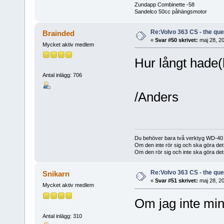
Zundapp Combinette -58
Sandelco 50cc påhängsmotor
Re:Volvo 363 CS - the ques
Brainded
«
Svar #50 skrivet:
maj 28, 20
Mycket aktiv medlem
Hur långt hade(
Antal inlägg: 706
/Anders
Du behöver bara två verktyg WD-40 
Om den inte rör sig och ska göra d
Om den rör sig och inte ska göra det
Re:Volvo 363 CS - the ques
Snikarn
«
Svar #51 skrivet:
maj 28, 20
Mycket aktiv medlem
Om jag inte min
Antal inlägg: 310