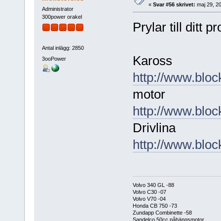
«
Svar #56 skrivet:
maj 29, 20
Administrator
300power orakel
Prylar till ditt p
Antal inlägg: 2850
Kaross
3ooPower
http://www.blo
motor
http://www.blo
Drivlina
http://www.blo
Volvo 340 GL -88
Volvo C30 -07
Volvo V70 -04
Honda CB 750 -73
Zundapp Combinette -58
Sandelco 50cc påhängsmotor