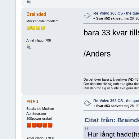
Re:Volvo 363 CS - the ques
Brainded
«
Svar #52 skrivet:
maj 28, 20
Mycket aktiv medlem
bara 33 kvar til
Antal inlägg: 706
/Anders
Du behöver bara två verktyg WD-40 
Om den inte rör sig och ska göra d
Om den rör sig och inte ska göra det
Re:Volvo 363 CS - the ques
FREJ
«
Svar #53 skrivet:
maj 28, 20
Betalande Medlem
Administrator
Citat från: Brain
300power orakel
Hur långt hade(ha
Antal inlägg: 17031