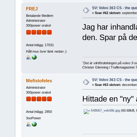
SV: Volvo 363 CS - the que
FREJ
«
Svar #62 skrivet:
september
Betalande Medlem
Administrator
Jag har inhandl
300power orakel
den. Spar på de
Antal inlägg: 17031
Håll mus över länk nedan ;)
"Det är viktfördelningen på volvo 3
Christer Glenning i Trafikmagasinet 
SV: Volvo 363 CS - the que
Mefistofeles
«
Svar #63 skrivet:
december 
Administrator
300power orakel
Hittade en "ny"
548667_vek68k.jpg
(60.68kB, 6
Antal inlägg: 2850
3ooPower