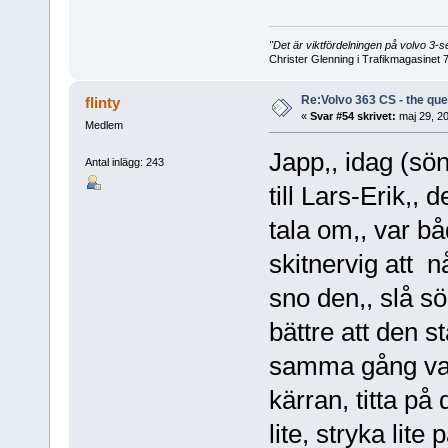
"Det är viktfördelningen på volvo 3
Christer Glenning i Trafikmagasinet 
Re:Volvo 363 CS - the ques
flinty
«
Svar #54 skrivet:
maj 29, 20
Medlem
Japp,, idag (sö
Antal inlägg: 243
till Lars-Erik,,
tala om,, var bå
skitnervig att 
sno den,, slå sö
bättre att den s
samma gång var
kärran, titta p
lite, stryka lite