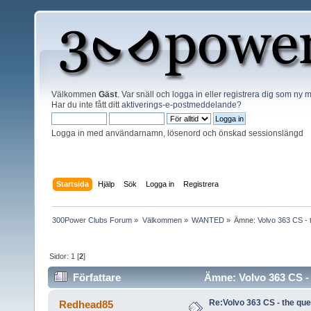
Välkommen
Gäst
. Var snäll och
logga in
eller
registrera dig som ny
Har du inte fått ditt
aktiverings-e-postmeddelande?
Logga in med användarnamn, lösenord och önskad sessionslängd
Startsida
Hjälp
Sök
Logga in
Registrera
300Power Clubs Forum
»
Välkommen
»
WANTED
»
Ämne:
Volvo 363 CS - t
Sidor:
1
[
2
]
Författare
Ämne: Volvo 363 CS - t
Re:Volvo 363 CS - the ques
Redhead85