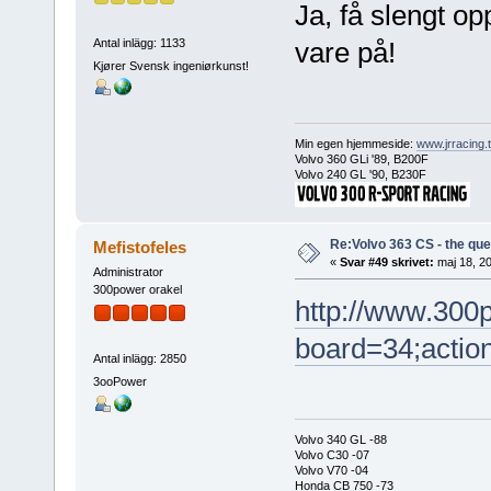
Ja, få slengt o
Antal inlägg: 1133
vare på!
Kjører Svensk ingeniørkunst!
Min egen hjemmeside:
www.jrracing.
Volvo 360 GLi '89, B200F
Volvo 240 GL '90, B230F
Re:Volvo 363 CS - the ques
Mefistofeles
«
Svar #49 skrivet:
maj 18, 20
Administrator
300power orakel
http://www.300
board=34;actio
Antal inlägg: 2850
3ooPower
Volvo 340 GL -88
Volvo C30 -07
Volvo V70 -04
Honda CB 750 -73