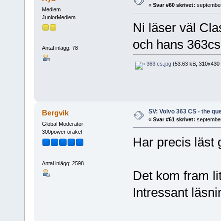
«
Svar #60 skrivet:
september
Medlem
JuniorMedlem
Ni läser väl Cl
och hans 363cs 
Antal inlägg: 78
363 cs.jpg
(53.63 kB, 310x430 -
SV: Volvo 363 CS - the que
Bergvik
«
Svar #61 skrivet:
september
Global Moderator
300power orakel
Har precis läs
Antal inlägg: 2598
Det kom fram li
Intressant läsn