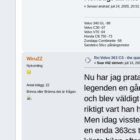
«
Senast ändrad: juli 14, 2005, 20:51
Volvo 340 GL -88
Volvo C30 -07
Volvo V70 -04
Honda CB 750 -73
Zundapp Combinette -58
Sandelco 50cc påhängsmotor
Re:Volvo 363 CS - the ques
WiruZZ
«
Svar #42 skrivet:
juli 14, 20
Nykomling
Nu har jag pra
Antal inlägg: 22
legenden en gån
Brinna eller Bränna det är frågan.
och blev väldigt
riktigt vart han 
Men idag visste
en enda 363cs t