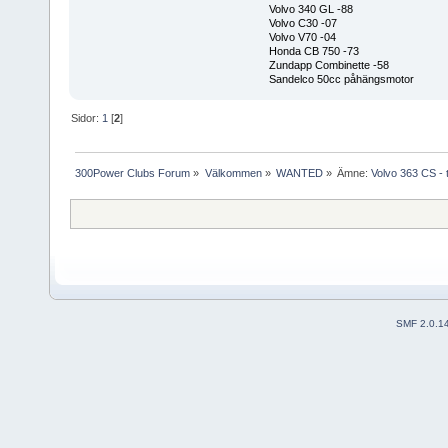
Volvo 340 GL -88
Volvo C30 -07
Volvo V70 -04
Honda CB 750 -73
Zundapp Combinette -58
Sandelco 50cc påhängsmotor
Sidor:
1
[
2
]
300Power Clubs Forum
»
Välkommen
»
WANTED
»
Ämne:
Volvo 363 CS - t
SMF 2.0.1