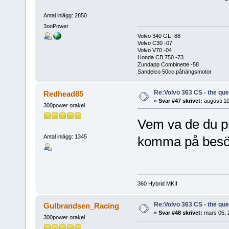
Antal inlägg: 2850
3ooPower
Volvo 340 GL -88
Volvo C30 -07
Volvo V70 -04
Honda CB 750 -73
Zundapp Combinette -58
Sandelco 50cc påhängsmotor
Re:Volvo 363 CS - the ques
Redhead85
«
Svar #47 skrivet:
augusti 10
300power orakel
Vem va de du pr
Antal inlägg: 1345
komma på bes
360 Hybrid MKII
Re:Volvo 363 CS - the ques
Gulbrandsen_Racing
«
Svar #48 skrivet:
mars 05, 2
300power orakel