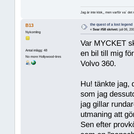
Jag är inte klok,, men varför va´ det
the quest of a lost legend
B13
«
Svar #58 skrivet:
juli 06, 20
Nykomling
Var MYCKET ske
Antal inlägg: 48
en bil till mig f
No more Hollywood-tires
Volvo 360.
Hu! tänkte jag,
som jag dessutom
jag gillar runda
utmaning att g
Sen efter provk