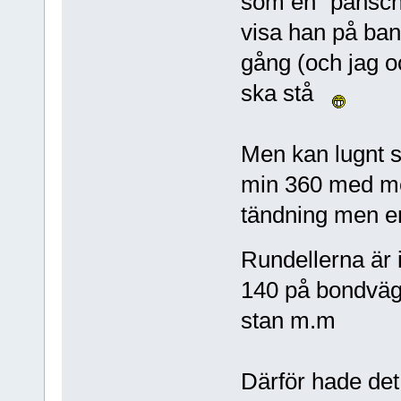
som en "panschis
visa han på ban
gång (och jag oc
ska stå
Men kan lugnt s
min 360 med mer
tändning men e
Rundellerna är 
140 på bondväg 
stan m.m
Därför hade det 