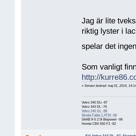
Jag är lite tveks
riktig lyster i 
spelar det ingen
Som vanligt finn
http://kurre86.
«
Senast ändrad: maj 01, 2014, 14:1
Volvo 340 DLi -87
Volvo 343 DL -76
Volvo 240 GL -88
Skoda Fabia 1,4TDI -06
SAAB 9-5 2.0t Biopower -06
Honda CBX 550 F2 -82
SV: Volvo 343 DL -07, Skogah