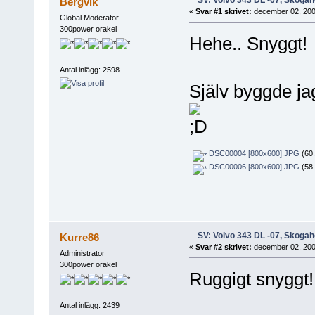
Bergvik
«
Svar #1 skrivet:
december 02, 2007
Global Moderator
300power orakel
Hehe.. Snyggt!
Antal inlägg: 2598
Själv byggde ja
DSC00004 [800x600].JPG
(60.
DSC00006 [800x600].JPG
(58.
SV: Volvo 343 DL -07, Skogah
Kurre86
«
Svar #2 skrivet:
december 02, 2007
Administrator
300power orakel
Ruggigt snyggt!
Antal inlägg: 2439