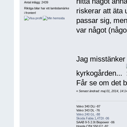
hitta något anna
Antal inlägg: 2439
Riktiga bilar har ett lambdamärke
riskerar att äta
i fronten!
passar sig, men 
var något (någo
Jag misstänker at
kyrkogården...
Får se om det bl
«
Senast ändrad: maj 01, 2014, 14:1
Volvo 340 DLi -87
Volvo 343 DL -76
Volvo 240 GL -88
Skoda Fabia 1,4TDI -06
SAAB 9-5 2.0t Biopower -06
Honda CBX 550 F2 -82