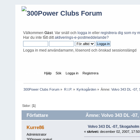
Välkommen
Gäst
. Var snäll och
logga in
eller
registrera dig som ny
Har du inte fått ditt
aktiverings-e-postmeddelande?
Logga in med användarnamn, lösenord och önskad sessionslängd
Startsida
Hjälp
Sök
Logga in
Registrera
300Power Clubs Forum
»
R.I.P.
»
Kyrkogården
»
Ämne:
Volvo 343 DL -07, 
Sidor: [
1
]
Författare
Ämne: Volvo 343 DL -07, 
Volvo 343 DL -07, Skogaholm 
Kurre86
«
skrivet:
december 02, 2007, 17:50
Administrator
300power orakel