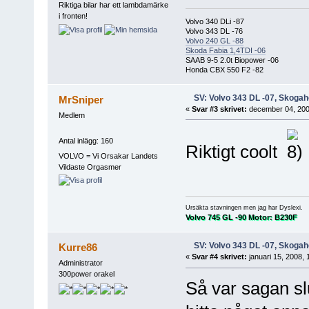
Riktiga bilar har ett lambdamärke
i fronten!
Volvo 340 DLi -87
Volvo 343 DL -76
Volvo 240 GL -88
Skoda Fabia 1,4TDI -06
SAAB 9-5 2.0t Biopower -06
Honda CBX 550 F2 -82
SV: Volvo 343 DL -07, Skogah
MrSniper
«
Svar #3 skrivet:
december 04, 2007
Medlem
Antal inlägg: 160
Riktigt coolt
VOLVO = Vi Orsakar Landets
Vildaste Orgasmer
Ursäkta stavningen men jag har Dyslexi.
Volvo 745 GL -90 Motor: B230F
SV: Volvo 343 DL -07, Skogah
Kurre86
«
Svar #4 skrivet:
januari 15, 2008, 
Administrator
300power orakel
Så var sagan sl