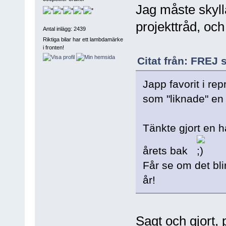
Jag måste skylla
projekttråd, och
Antal inlägg: 2439
Riktiga bilar har ett lambdamärke
i fronten!
Citat från: FREJ 
Japp favorit i re
som "liknade" en
Tänkte gjort en 
årets bak
Får se om det bli
år!
Sagt och gjort, 