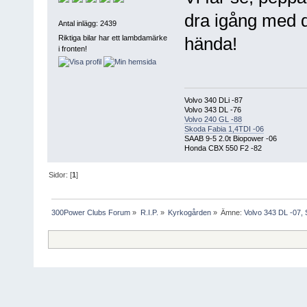
dra igång med de
Antal inlägg: 2439
Riktiga bilar har ett lambdamärke
hända!
i fronten!
Volvo 340 DLi -87
Volvo 343 DL -76
Volvo 240 GL -88
Skoda Fabia 1,4TDI -06
SAAB 9-5 2.0t Biopower -06
Honda CBX 550 F2 -82
Sidor: [
1
]
300Power Clubs Forum
»
R.I.P.
»
Kyrkogården
»
Ämne:
Volvo 343 DL -07, 