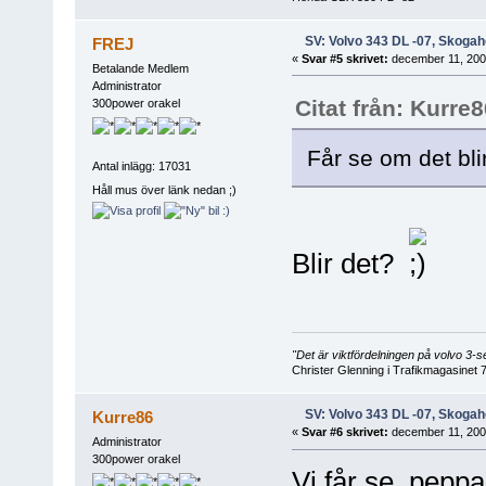
SV: Volvo 343 DL -07, Skogah
FREJ
«
Svar #5 skrivet:
december 11, 2008
Betalande Medlem
Administrator
Citat från: Kurr
300power orakel
Får se om det bli
Antal inlägg: 17031
Håll mus över länk nedan ;)
Blir det?
"Det är viktfördelningen på volvo 3
Christer Glenning i Trafikmagasinet 
SV: Volvo 343 DL -07, Skogah
Kurre86
«
Svar #6 skrivet:
december 11, 2008
Administrator
300power orakel
Vi får se, peppar