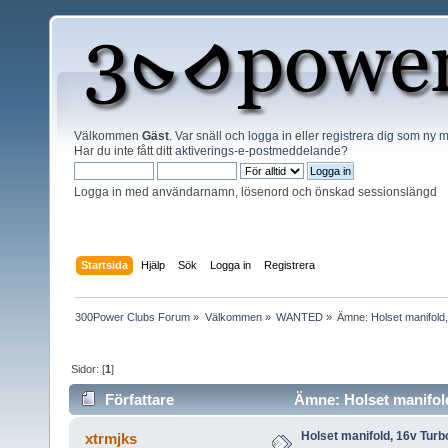
Välkommen
Gäst
. Var snäll och
logga in
eller
registrera dig som ny
Har du inte fått ditt
aktiverings-e-postmeddelande?
Logga in med användarnamn, lösenord och önskad sessionslängd
Startsida
Hjälp
Sök
Logga in
Registrera
300Power Clubs Forum
»
Välkommen
»
WANTED
»
Ämne:
Holset manifold
Sidor: [
1
]
Författare
Ämne: Holset manifold
Holset manifold, 16v Turb
xtrmjks