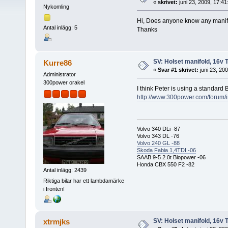
«
skrivet:
juni 23, 2009, 17:41
Nykomling
Hi, Does anyone know any manifo
Antal inlägg: 5
Thanks
SV: Holset manifold, 16v 
Kurre86
«
Svar #1 skrivet:
juni 23, 200
Administrator
300power orakel
I think Peter is using a standard
http://www.300power.com/foru
Volvo 340 DLi -87
Volvo 343 DL -76
Volvo 240 GL -88
Skoda Fabia 1,4TDI -06
SAAB 9-5 2.0t Biopower -06
Honda CBX 550 F2 -82
Antal inlägg: 2439
Riktiga bilar har ett lambdamärke
i fronten!
SV: Holset manifold, 16v 
xtrmjks