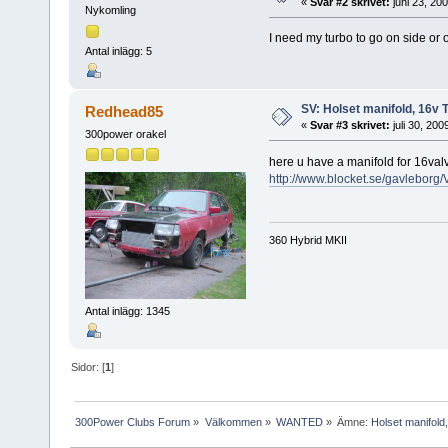
«
Svar #2 skrivet:
juni 23, 200
Nykomling
I need my turbo to go on side or o
Antal inlägg: 5
SV: Holset manifold, 16v 
Redhead85
«
Svar #3 skrivet:
juli 30, 200
300power orakel
here u have a manifold for 16val
http://www.blocket.se/gavlebo
360 Hybrid MKII
Antal inlägg: 1345
Sidor: [
1
]
300Power Clubs Forum
»
Välkommen
»
WANTED
»
Ämne:
Holset manifold