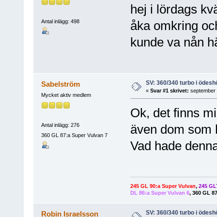
hej i lördags k
Antal inlägg: 498
åka omkring och
kunde va nån hä
SV: 360/340 turbo i ödesh
Sabelström
«
Svar #1 skrivet:
september 2
Mycket aktiv medlem
Ok, det finns mi
Antal inlägg: 276
även dom som h
360 GL 87:a Super Vulvan 7
Vad hade denna 
245 GL 90:a Super Vulvan
,
245 GLT
DL 86:a Super Vulvan 6
,
360 GL 87
SV: 360/340 turbo i ödesh
Robin Israelsson