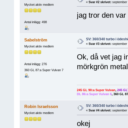
«
Svar #2 skrivet:
september 2
Mycket aktiv medlem
jag tror den var
Antal inlägg: 498
SV: 360/340 turbo i ödesh
Sabelström
«
Svar #3 skrivet:
september 2
Mycket aktiv medlem
Ok, då vet jag 
Antal inlägg: 276
mörkgrön metalli
360 GL 87:a Super Vulvan 7
245 GL 90:a Super Vulvan
,
245 GLT
DL 86:a Super Vulvan 6
,
360 GL 87
SV: 360/340 turbo i ödesh
Robin Israelsson
«
Svar #4 skrivet:
september 2
Mycket aktiv medlem
okej