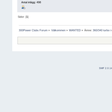
Antal inlägg: 498
Sidor: [
1
]
300Power Clubs Forum
»
Välkommen
»
WANTED
»
Ämne:
360/340 turbo i
SMF 2.0.1