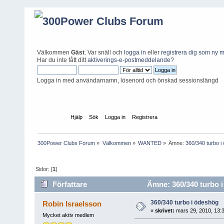
Välkommen
Gäst
. Var snäll och
logga in
eller
registrera dig som ny
Har du inte fått ditt
aktiverings-e-postmeddelande?
Logga in med användarnamn, lösenord och önskad sessionslängd
Startsida
Hjälp
Sök
Logga in
Registrera
300Power Clubs Forum
»
Välkommen
»
WANTED
»
Ämne:
360/340 turbo i
Sidor: [
1
]
Författare
Ämne: 360/340 turbo i
360/340 turbo i ödeshög
Robin Israelsson
«
skrivet:
mars 29, 2010, 13:3
Mycket aktiv medlem