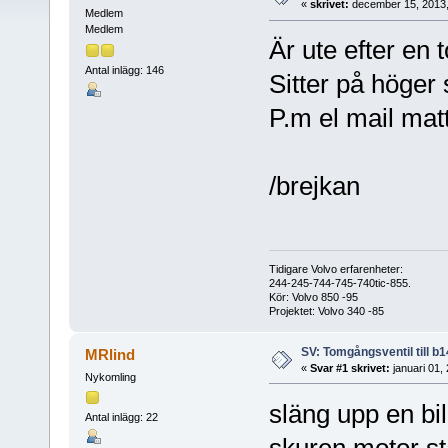
«
skrivet:
december 15, 2013,
Medlem
Medlem
Är ute efter en 
Antal inlägg: 146
Sitter på höger 
P.m el mail ma
/brejkan
Tidigare Volvo erfarenheter:
244-245-744-745-740tic-855.
Kör: Volvo 850 -95
Projektet: Volvo 340 -85
SV: Tomgångsventil till b1
MRlind
«
Svar #1 skrivet:
januari 01,
Nykomling
släng upp en bil
Antal inlägg: 22
skuren motor stå