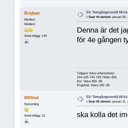
SV: Tomgångsventil till b1
Brejkan
«
Svar #4 skrivet:
januari 08,
Medlem
Medlem
Denna är det jag
Antal inlägg: 146
för 4e gången ty
Tidigare Volvo erfarenheter:
244-245-744-745-740tic-855.
Kör: Volvo 850 -95
Projektet: Volvo 340 -85
SV: Tomgångsventil till b1
MRlind
«
Svar #5 skrivet:
januari 11,
Nykomling
ska kolla det i
Antal inlägg: 22