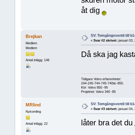
åt dig
SV: Tomgångsventil till b1
Brejkan
«
Svar #2 skrivet:
januari 03,
Medlem
Medlem
Då ska jag kast
Antal inlägg: 146
Tidigare Volvo erfarenheter:
244-245-744-745-740tic-855.
Kör: Volvo 850 -95
Projektet: Volvo 340 -85
SV: Tomgångsventil till b1
MRlind
«
Svar #3 skrivet:
januari 04,
Nykomling
låter bra det du
Antal inlägg: 22