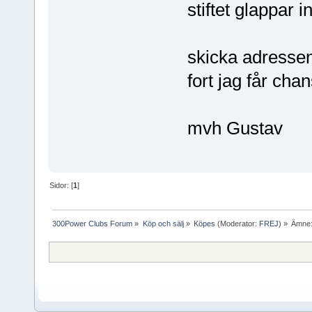
stiftet glappar i
skicka adressen
fort jag får cha
mvh Gustav
Sidor: [
1
]
300Power Clubs Forum
»
Köp och sälj
»
Köpes
(Moderator:
FREJ
) »
Ämne