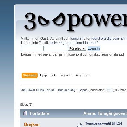
Välkommen
Gäst
. Var snäll och
logga in
eller
registrera dig som ny
Har du inte fått ditt
aktiverings-e-postmeddelande?
Logga in med användarnamn, lösenord och önskad sessionslängd
Startsida
Hjälp
Sök
Logga in
Registrera
300Power Clubs Forum
»
Köp och sälj
»
Köpes
(Moderator:
FREJ
) »
Ämne
Sidor: [
1
]
Författare
Ämne: Tomgångsventil 
Tomgångsventil till b14
Brejkan