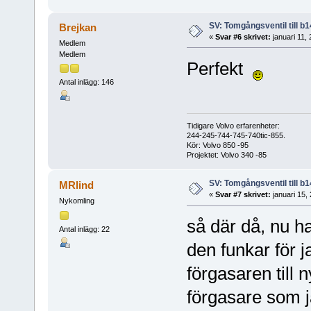
SV: Tomgångsventil till b1
Brejkan
«
Svar #6 skrivet:
januari 11,
Medlem
Medlem
Perfekt
Antal inlägg: 146
Tidigare Volvo erfarenheter:
244-245-744-745-740tic-855.
Kör: Volvo 850 -95
Projektet: Volvo 340 -85
SV: Tomgångsventil till b1
MRlind
«
Svar #7 skrivet:
januari 15,
Nykomling
så där då, nu ha
Antal inlägg: 22
den funkar för j
förgasaren till
förgasare som j