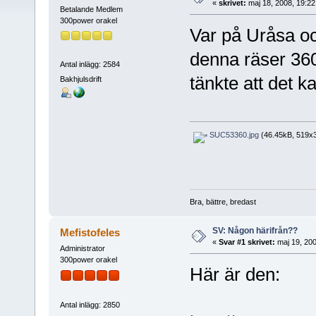
«
skrivet:
maj 18, 2008, 19:22
Betalande Medlem
300power orakel
Var på Uråsa och
denna räser 360
Antal inlägg: 2584
tänkte att det 
Bakhjulsdrift
SUC53360.jpg
(46.45kB, 519x38
Bra, bättre, bredast
SV: Någon härifrån??
Mefistofeles
«
Svar #1 skrivet:
maj 19, 200
Administrator
300power orakel
Här är den:
Antal inlägg: 2850