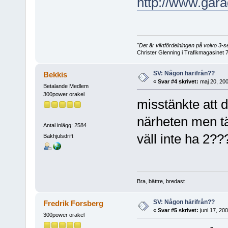
http://www.gar
"Det är viktfördelningen på volvo 3
Christer Glenning i Trafikmagasinet 
SV: Någon härifrån??
Bekkis
«
Svar #4 skrivet:
maj 20, 200
Betalande Medlem
300power orakel
misstänkte att d
närheten men tä
Antal inlägg: 2584
väll inte ha 2?
Bakhjulsdrift
Bra, bättre, bredast
SV: Någon härifrån??
Fredrik Forsberg
«
Svar #5 skrivet:
juni 17, 200
300power orakel