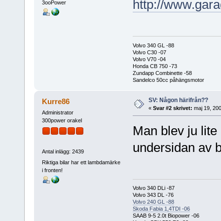
http://www.gar
3ooPower
Volvo 340 GL -88
Volvo C30 -07
Volvo V70 -04
Honda CB 750 -73
Zundapp Combinette -58
Sandelco 50cc påhängsmotor
SV: Någon härifrån??
Kurre86
«
Svar #2 skrivet:
maj 19, 200
Administrator
300power orakel
Man blev ju lit
undersidan av b
Antal inlägg: 2439
Riktiga bilar har ett lambdamärke
i fronten!
Volvo 340 DLi -87
Volvo 343 DL -76
Volvo 240 GL -88
Skoda Fabia 1,4TDI -06
SAAB 9-5 2.0t Biopower -06