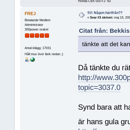
Honda CBX 550 F2 -82
SV: Någon härifrån??
FREJ
«
Svar #3 skrivet:
maj 19, 200
Betalande Medlem
Administrator
Citat från: Bekki
300power orakel
tänkte att det ka
Antal inlägg: 17031
Håll mus över länk nedan ;)
Då tänkte du rät
http://www.300
topic=3037.0
Synd bara att h
är hans gula g