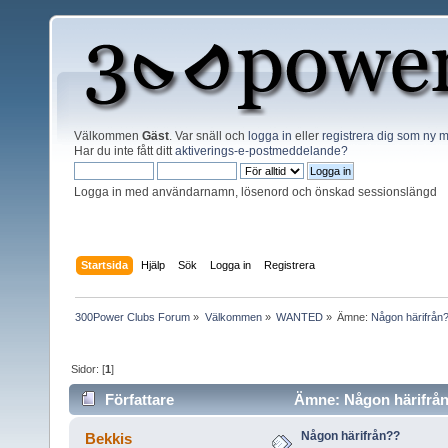
Välkommen
Gäst
. Var snäll och
logga in
eller
registrera dig som ny
Har du inte fått ditt
aktiverings-e-postmeddelande?
Logga in med användarnamn, lösenord och önskad sessionslängd
Startsida
Hjälp
Sök
Logga in
Registrera
300Power Clubs Forum
»
Välkommen
»
WANTED
»
Ämne:
Någon härifrån
Sidor: [
1
]
Författare
Ämne: Någon härifrån
Någon härifrån??
Bekkis