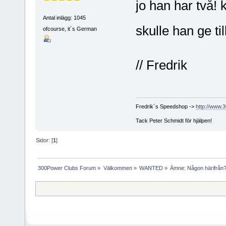
jo han har två! 
Antal inlägg: 1045
skulle han ge ti
ofcourse, it´s German
// Fredrik
Fredrik´s Speedshop ->
http://www.
Tack Peter Schmidt för hjälpen!
Sidor: [
1
]
300Power Clubs Forum
»
Välkommen
»
WANTED
»
Ämne:
Någon härifrån