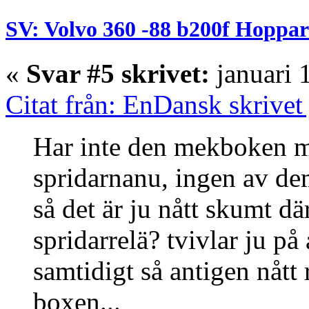
SV: Volvo 360 -88 b200f Hoppar
«
Svar #5 skrivet:
januari 
Citat från: EnDansk skrivet
Har inte den mekboken me
spridarnanu, ingen av de
så det är ju nått skumt dä
spridarrelä? tvivlar ju på 
samtidigt så antigen nått 
boxen...