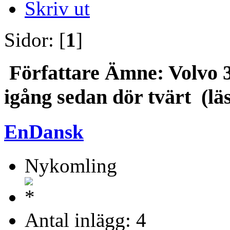
Skriv ut
Sidor: [
1
]
Författare
Ämne: Volvo 3
igång sedan dör tvärt (lä
EnDansk
Nykomling
Antal inlägg: 4