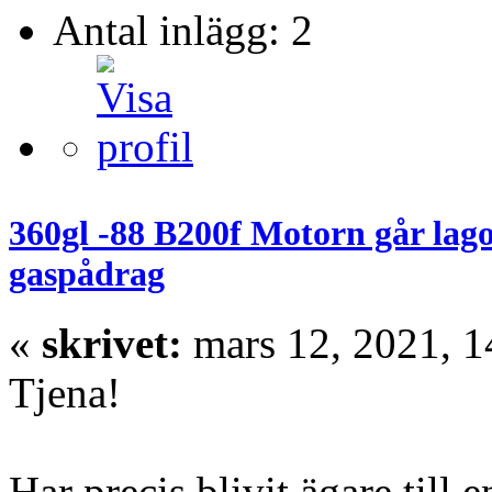
Antal inlägg: 2
360gl -88 B200f Motorn går lag
gaspådrag
«
skrivet:
mars 12, 2021, 1
Tjena!
Har precis blivit ägare til