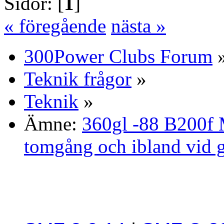
Sidor: [
1
]
« föregående
nästa »
300Power Clubs Forum
Teknik frågor
»
Teknik
»
Ämne:
360gl -88 B200f 
tomgång och ibland vid 