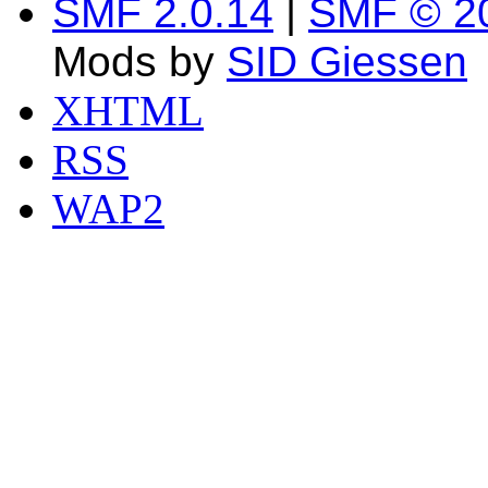
SMF 2.0.14
|
SMF © 2
Mods by
SID Giessen
XHTML
RSS
WAP2