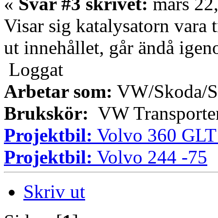
«
Svar #3 skrivet:
mars 22,
Visar sig katalysatorn vara 
ut innehållet, går ändå ige
Loggat
Arbetar som:
VW/Skoda/Se
Brukskör:
VW Transporter
Projektbil:
Volvo 360 GLT
Projektbil:
Volvo 244 -75
Skriv ut