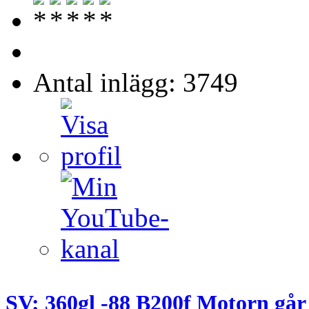
Antal inlägg: 3749
SV: 360gl -88 B200f Motorn går