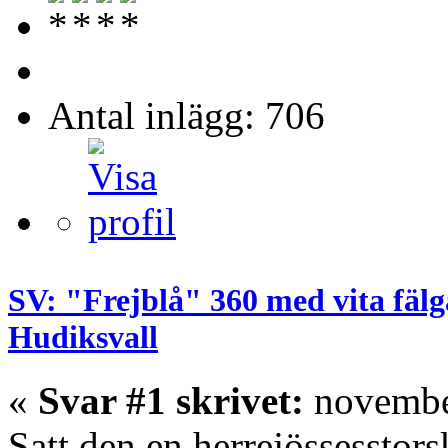
Antal inlägg: 706
SV: "Frejblå" 360 med vita fälg
Hudiksvall
«
Svar #1 skrivet:
november
Satt den en herrejössesstor