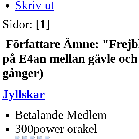
Skriv ut
Sidor: [
1
]
Författare
Ämne: "Frejbl
på E4an mellan gävle och
gånger)
Jyllskar
Betalande Medlem
300power orakel