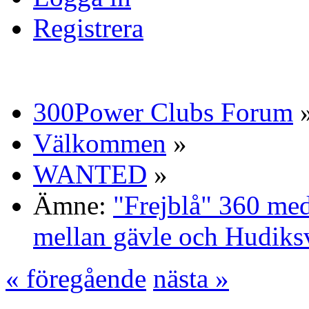
Registrera
300Power Clubs Forum
Välkommen
»
WANTED
»
Ämne:
"Frejblå" 360 med
mellan gävle och Hudiks
« föregående
nästa »