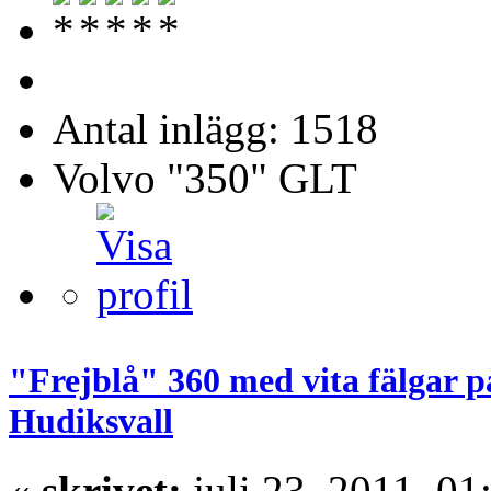
Antal inlägg: 1518
Volvo "350" GLT
"Frejblå" 360 med vita fälgar p
Hudiksvall
«
skrivet:
juli 23, 2011, 01