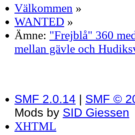
Välkommen
»
WANTED
»
Ämne:
"Frejblå" 360 med
mellan gävle och Hudiks
SMF 2.0.14
|
SMF © 2
Mods by
SID Giessen
XHTML