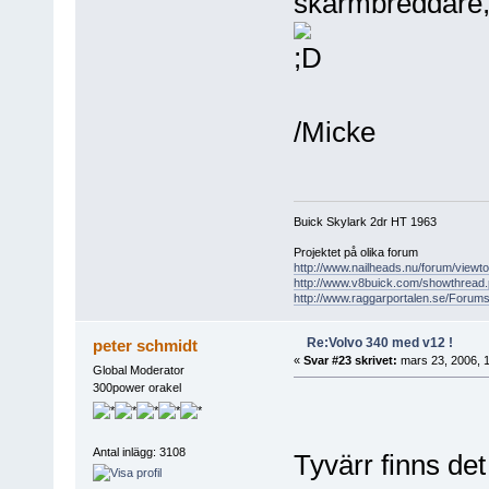
skärmbreddare,m
/Micke
Buick Skylark 2dr HT 1963
Projektet på olika forum
http://www.nailheads.nu/forum/view
http://www.v8buick.com/showthread
http://www.raggarportalen.se/Forums
Re:Volvo 340 med v12 !
peter schmidt
«
Svar #23 skrivet:
mars 23, 2006, 1
Global Moderator
300power orakel
Antal inlägg: 3108
Tyvärr finns de