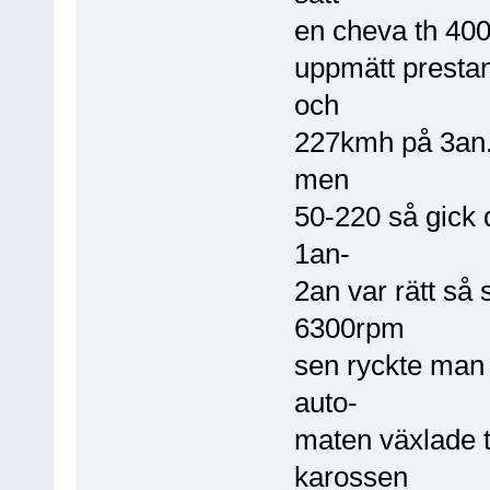
en cheva th 400
uppmätt presta
och
227kmh på 3an.
men
50-220 så gick d
1an-
2an var rätt så
6300rpm
sen ryckte man 
auto-
maten växlade ti
karossen