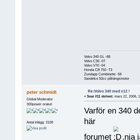
Volvo 340 GL -88
Volvo C30 -07
Volvo V70 -04
Honda CB 750 -73
Zundapp Combinette -58
Sandelco 50cc påhängsmotor
Re:Volvo 340 med v12 !
peter schmidt
«
Svar #11 skrivet:
mars 22, 2006, 1
Global Moderator
300power orakel
Varför en 340 de
här
Antal inlägg: 3108
forumet
.nja