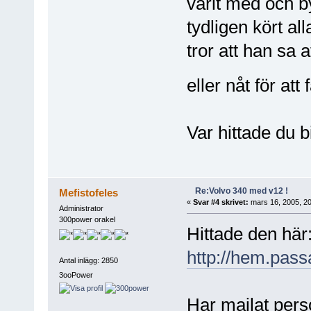
varit med och b
tydligen kört al
tror att han sa 
eller nåt för at
Var hittade du b
Re:Volvo 340 med v12 !
Mefistofeles
«
Svar #4 skrivet:
mars 16, 2005, 20
Administrator
300power orakel
Hittade den här
http://hem.pas
Antal inlägg: 2850
3ooPower
Har mailat per