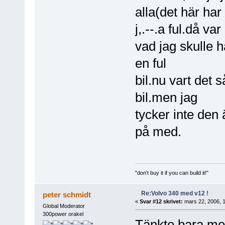
alla(det här har
j,.--.a ful.då var
vad jag skulle ha
en ful
bil.nu vart det s
bil.men jag
tycker inte den 
på med.
"don't buy it if you can build it!"
Re:Volvo 340 med v12 !
peter schmidt
«
Svar #12 skrivet:
mars 22, 2006, 1
Global Moderator
300power orakel
Tänkte bara med