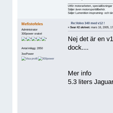
_____________________________
Utför motorarbeten, speciallösningar til
Säljer även motorsporttillbehör.
Säljer Lumenition insprutning- och t
Re:Volvo 340 med v12 !
Mefistofeles
«
Svar #2 skrivet:
mars 16, 2005, 17
Administrator
300power orakel
Nej det är en v1
dock....
Antal inlägg: 2850
3ooPower
Mer info
5.3 liters Jagu