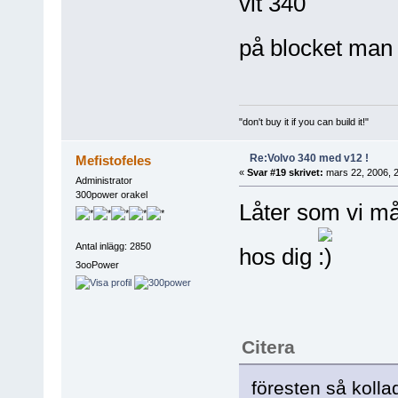
vit 340
på blocket man 
"don't buy it if you can build it!"
Re:Volvo 340 med v12 !
Mefistofeles
«
Svar #19 skrivet:
mars 22, 2006, 2
Administrator
300power orakel
Låter som vi må
Antal inlägg: 2850
hos dig
3ooPower
Citera
föresten så kolla