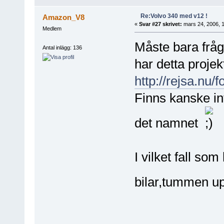
Re:Volvo 340 med v12 !
Amazon_V8
«
Svar #27 skrivet:
mars 24, 2006, 1
Medlem
Måste bara frå
Antal inlägg: 136
har detta projek
http://rejsa.nu
Finns kanske in
det namnet
I vilket fall s
bilar,tummen 