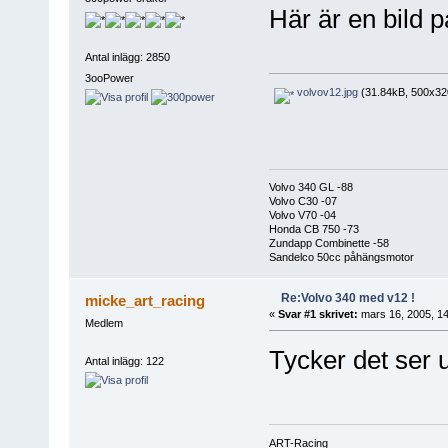
Här är en bild 
Antal inlägg: 2850
3ooPower
volvov12.jpg
(31.84kB, 500x320
Volvo 340 GL -88
Volvo C30 -07
Volvo V70 -04
Honda CB 750 -73
Zundapp Combinette -58
Sandelco 50cc påhängsmotor
Re:Volvo 340 med v12 !
micke_art_racing
«
Svar #1 skrivet:
mars 16, 2005, 14
Medlem
Tycker det ser u
Antal inlägg: 122
ART-Racing