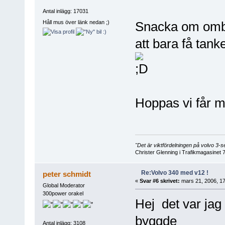
Antal inlägg: 17031
Håll mus över länk nedan ;)
Snacka om ombyg
att bara få tank
Hoppas vi får m
"Det är viktfördelningen på volvo 3
Christer Glenning i Trafikmagasinet 
Re:Volvo 340 med v12 !
peter schmidt
«
Svar #6 skrivet:
mars 21, 2006, 17
Global Moderator
300power orakel
Hej det var ja
byggde
Antal inlägg: 3108