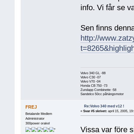
info. Vi får se
Sen finns denna 
http://www.zat
t=8265&highlig
Volvo 340 GL -88
Volvo C30 -07
Volvo V70 -04
Honda CB 750 -73
Zundapp Combinette -58
Sandelco 50cc påhängsmotor
Re:Volvo 340 med v12 !
FREJ
«
Svar #5 skrivet:
april 15, 2005, 19
Betalande Medlem
Administrator
300power orakel
Vissa var före s