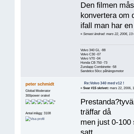
Den filmen måsta
konvertera om d
ifall man har e
«
Senast ändrad: mars 22, 2006, 13:
Volvo 340 GL -88
Volvo C30 -07
Volvo V70 -04
Honda CB 750 -73
Zundapp Combinette -58
Sandelco 50cc påhängsmotor
Re:Volvo 340 med v12 !
peter schmidt
«
Svar #15 skrivet:
mars 22, 2006, 1
Global Moderator
300power orakel
Prestanda?tyvä
träffar då
Antal inlägg: 3108
men just 0-100 
satt