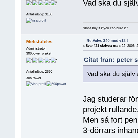
Vad ska du själ
Antal inlägg: 3108
"don't buy it if you can build it!"
Re:Volvo 340 med v12 !
Mefistofeles
«
Svar #21 skrivet:
mars 22, 2006, 2
Administrator
300power orakel
Citat från: peter
Antal inlägg: 2850
Vad ska du själv
3ooPower
Jag studerar för 
projekt rullande
Men så fort pe
3-dörrars inhan