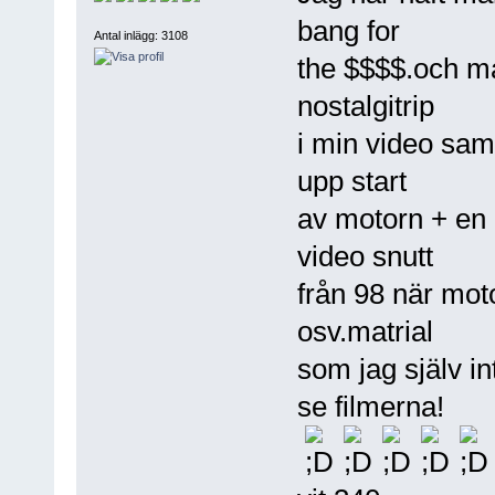
bang for
Antal inlägg: 3108
the $$$$.och må
nostalgitrip
i min video saml
upp start
av motorn + en
video snutt
från 98 när mot
osv.matrial
som jag själv in
se filmerna!