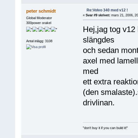
Re:Volvo 340 med v12 !
peter schmidt
«
Svar #9 skrivet:
mars 21, 2006, 20
Global Moderator
300power orakel
Hej,jag tog v12
slängdes
Antal inlägg: 3108
och sedan monte
axel med lamelld
med
ett extra reakt
(den smalaste).s
drivlinan.
"don't buy it if you can build it!"