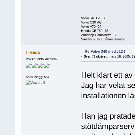
Volvo 340 GL -88
Volvo C30 -07
Volvo V70 -04
Honda CB 750 -73
Zundapp Combinette -58
Sandelco 50cc påhängsmotor
Re:Volvo 340 med v12 !
Freedo
«
Svar #3 skrivet:
mars 16, 2005, 19
Mycket aktiv medlem
Helt klart ett 
Antal inlägg: 567
Jag har velat s
installationen l
Han jag pratad
stötdämparservi