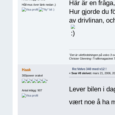
Här är en fråga
Håll mus över länk nedan ;)
Hur gjorde du f
av drivlinan, o
"Det är viktfördelningen på volvo 3
Christer Glenning i Trafikmagasinet 
Re:Volvo 340 med v12 !
Haak
«
Svar #8 skrivet:
mars 21, 2006, 20
300power orakel
Lever bilen i 
Antal inlägg: 907
vært noe å ha m