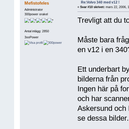
Re:Volvo 340 med v12 !
Mefistofeles
«
Svar #10 skrivet:
mars 22, 2006, 1
Administrator
300power orakel
Trevligt att du to
Antal inlägg: 2850
3ooPower
Måste bara fråg
en v12 i en 340
Ett underbart b
bilderna från pr
Ingen här på fo
och har scanne
Askersund och Ha
se dessa bilder.