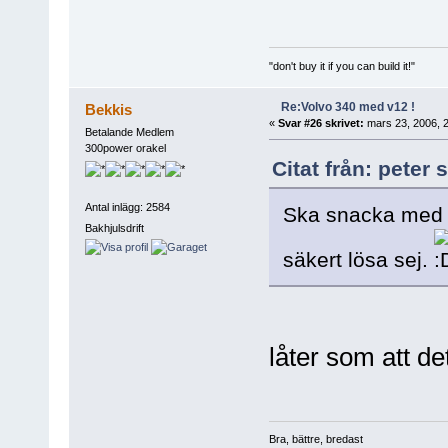
"don't buy it if you can build it!"
Re:Volvo 340 med v12 !
Bekkis
«
Svar #26 skrivet:
mars 23, 2006, 2
Betalande Medlem
300power orakel
Citat från: peter
Antal inlägg: 2584
Ska snacka med e
Bakhjulsdrift
säkert lösa sej.
låter som att det
Bra, bättre, bredast