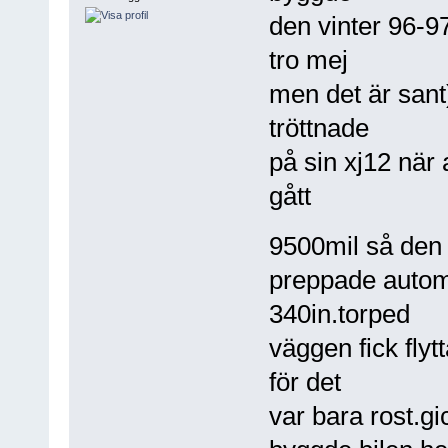
den vinter 96-9
tro mej
men det är san
tröttnade
på sin xj12 när
gått
9500mil så den
preppade automa
340in.torped
väggen fick fly
för det
var bara rost.gi