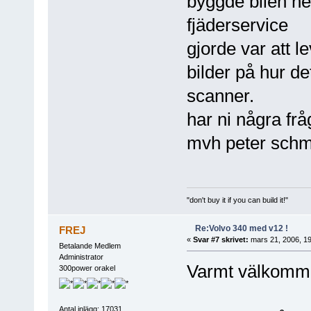
byggde bilen hel
fjäderservice
gjorde var att l
bilder på hur de
scanner.
har ni några frå
mvh peter schm
"don't buy it if you can build it!"
Re:Volvo 340 med v12 !
FREJ
«
Svar #7 skrivet:
mars 21, 2006, 19
Betalande Medlem
Administrator
Varmt välkomme
300power orakel
Antal inlägg: 17031