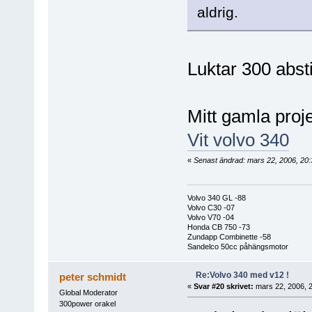
aldrig.
Luktar 300 abst
Mitt gamla projek
Vit volvo 340
«
Senast ändrad: mars 22, 2006, 20:
Volvo 340 GL -88
Volvo C30 -07
Volvo V70 -04
Honda CB 750 -73
Zundapp Combinette -58
Sandelco 50cc påhängsmotor
Re:Volvo 340 med v12 !
peter schmidt
«
Svar #20 skrivet:
mars 22, 2006, 2
Global Moderator
300power orakel