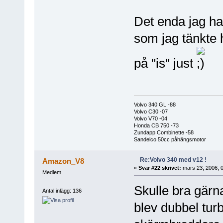
Det enda jag ha
som jag tänkte h
på "is" just
Volvo 340 GL -88
Volvo C30 -07
Volvo V70 -04
Honda CB 750 -73
Zundapp Combinette -58
Sandelco 50cc påhängsmotor
Re:Volvo 340 med v12 !
Amazon_V8
«
Svar #22 skrivet:
mars 23, 2006, 0
Medlem
Skulle bra gärna
Antal inlägg: 136
blev dubbel tur