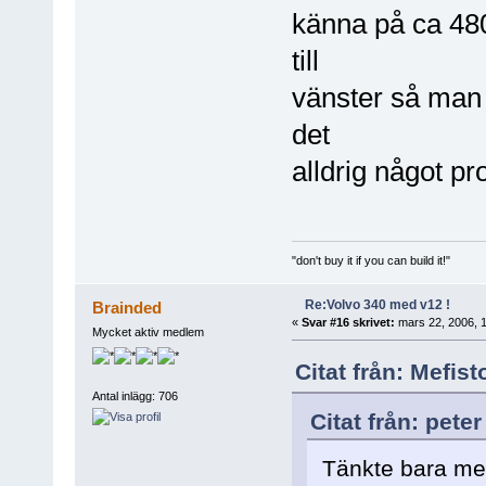
känna på ca 480
till
vänster så man f
det
alldrig något p
"don't buy it if you can build it!"
Re:Volvo 340 med v12 !
Brainded
«
Svar #16 skrivet:
mars 22, 2006, 1
Mycket aktiv medlem
Citat från: Mefis
Antal inlägg: 706
Citat från: pete
Tänkte bara med