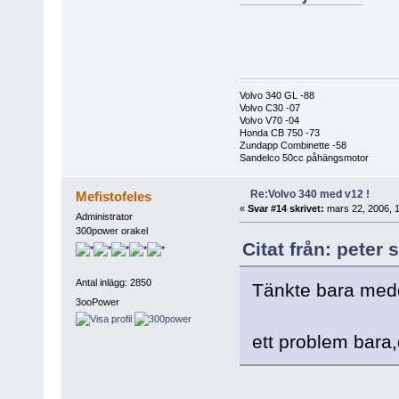
Volvo 340 GL -88
Volvo C30 -07
Volvo V70 -04
Honda CB 750 -73
Zundapp Combinette -58
Sandelco 50cc påhängsmotor
Re:Volvo 340 med v12 !
Mefistofeles
«
Svar #14 skrivet:
mars 22, 2006, 1
Administrator
300power orakel
Citat från: peter
Antal inlägg: 2850
Tänkte bara medde
3ooPower
ett problem bara,