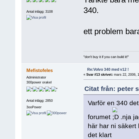
340.
Antal inlägg: 3108
ett problem bar
"don't buy it if you can build it!"
Re:Volvo 340 med v12 !
Mefistofeles
«
Svar #13 skrivet:
mars 22, 2006, 1
Administrator
300power orakel
Citat från: peter
Antal inlägg: 2850
Varför en 340 det
3ooPower
forumet
.nja j
här har ni säkert h
det klart