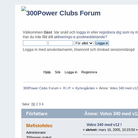
Välkommen
Gäst
. Var snäll och
logga in
eller
registrera dig som ny
Har du inte fått ditt
aktiverings-e-postmeddelande?
Logga in med användarnamn, lösenord och önskad sessionslängd
Startsida
Hjälp
Sök
Logga in
Registrera
300Power Clubs Forum
»
R.I.P.
»
Kyrkogården
»
Ämne:
Volvo 340 med v12
Sidor: [
1
]
2
3
4
Författare
Ämne: Volvo 340 med v12 
Volvo 340 med v12 !
Mefistofeles
«
skrivet:
mars 16, 2005, 10:23:50 »
Administrator
300power orakel