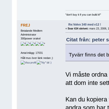
"don't buy it if you can build it!"
Re:Volvo 340 med v12 !
FREJ
«
Svar #24 skrivet:
mars 23, 2006, 1
Betalande Medlem
Administrator
Citat från: peter
300power orakel
Antal inlägg: 17031
Tyvärr finns det 
Håll mus över länk nedan ;)
Vi måste ordna s
att dom inte sett
Kan du kopiera 
andra som har t