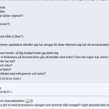
ande:
ller
gt räcker orginal?)
ressiv?)
st hålla 0,5bar?)
kommer uppdatera därefter jag har pengar till delar eftersom jag har ett annat pr
om busbil, så låg budget hade jag tänkt mig
r ni finländare på forumet bilen går att besikta med turbo? Den har ingen kat. minn
nte har kat?
 och retur?
ed turbo?
fästet med mitt grenrör och turbo?
2:53:00 av Oskii
»
o
03:36:07 »
 och reservdelsbilen
 hur gör ni med bromsservo slangen som kommer från insuget? inget speciellt eller ä