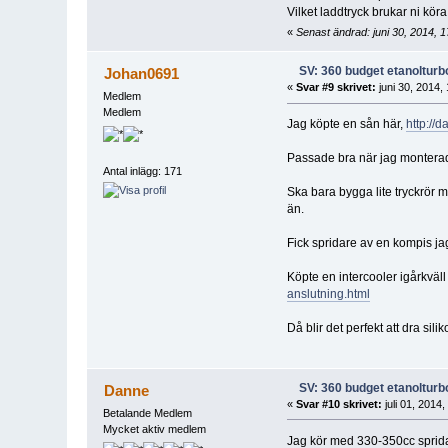
Vilket laddtryck brukar ni kö
«
Senast ändrad: juni 30, 2014, 1
SV: 360 budget etanolturb
Johan0691
«
Svar #9 skrivet:
juni 30, 2014,
Medlem
Medlem
Jag köpte en sån här,
http://
Passade bra när jag monterade d
Antal inlägg: 171
Ska bara bygga lite tryckrör m
än.
Fick spridare av en kompis jag
Köpte en intercooler igårkvä
anslutning.html
Då blir det perfekt att dra si
SV: 360 budget etanolturb
Danne
«
Svar #10 skrivet:
juli 01, 2014,
Betalande Medlem
Mycket aktiv medlem
Jag kör med 330-350cc spridare