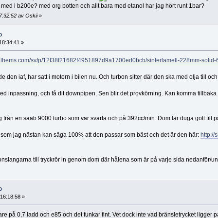
ra med i b200e? med org botten och allt bara med etanol har jag hört runt 1bar?
7:32:52 av Oskii
»
o
 18:34:41 »
dalhems.com/sv/p/12f38f21682f4951897d9a1700ed0bcb/sinterlamell-228mm-solid-6
en iaf, har satt i motorn i bilen nu. Och turbon sitter där den ska med olja till och fr
ed inpassning, och få dit downpipen. Sen blir det provkörning. Kan komma tillbaka o
 från en saab 9000 turbo som var svarta och på 392cc/min. Dom lär duga gott till på
ll som jag nästan kan säga 100% att den passar som bäst och det är den här:
http:/
likonslangarna till tryckrör in genom dom där hålena som är på varje sida nedanför/un
o
 16:18:58 »
 på 0,7 ladd och e85 och det funkar fint. Vet dock inte vad bränsletrycket ligger på