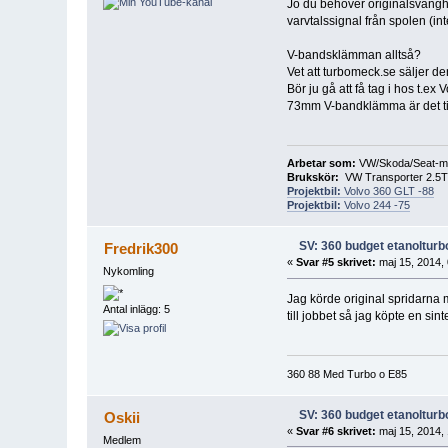
Jo du behöver originalsvänghj
varvtalssignal från spolen (in
V-bandsklämman alltså?
Vet att turbomeck.se säljer de
Bör ju gå att få tag i hos t.ex
73mm V-bandklämma är det til
Arbetar som:
VW/Skoda/Seat-m
Brukskör:
VW Transporter 2.5T
Projektbil:
Volvo 360 GLT -88
Projektbil:
Volvo 244 -75
SV: 360 budget etanolturb
Fredrik300
«
Svar #5 skrivet:
maj 15, 2014, 
Nykomling
Jag körde original spridarna m
Antal inlägg: 5
till jobbet så jag köpte en sint
360 88 Med Turbo o E85
SV: 360 budget etanolturb
Oskii
«
Svar #6 skrivet:
maj 15, 2014, 
Medlem