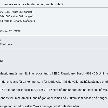
 man ska sätta btr eller där var orginal btr sitter?
06x1080 - visat 658 gånger.)
06x1080 - visat 581 gånger.)
445x1080 - visat 595 gånger.)
3:37:59 av Oskii
»
o
03:48:34 »
 ha.
alspridarna är men lär inte räcka långt på E85. R-spridare (Bosch -968 465cc/min) r
det enklaste för att kompensera för laddtrycket ifall du väljer att hålla på med origi
16T eller är det kanske TD04-13G/13T? eller någon annan (jag har inte koll på vilka
t, endast 215mm lamell. Finns någon opel-lamell på 228mm som passar, då hänger kop
ast genom ett T-kors eller Y-kors där oljetryckskontakten sitter.