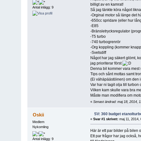
billigt av en kamrat!
Antal inlägg: 9
Så jag tänkte köra något likn
-Orginal motor så länge det hå
-650cc spridare (eller hur lån
-E85
-Bränsletrycksregulator (prog
-T5 turbo
-740 turbogrenrör
-Org koppling (kommer knappa
-Svetsdiff
Något har jag säkert glömt, 
jag prioriterar först
Denna bil kommer vara mest s
Tips och sånt mottas samt tro
(Ei vähäpäästöinen) om den i
Var har ni tagit olja till turbon
Vilken kam skulle vara bra m
Måste man modifiera om motor
«
Senast ändrad: maj 18, 2014, 1
SV: 360 budget etanolturb
Oskii
«
Svar #1 skrivet:
maj 11, 2014, 
Medlem
Nykomling
Här är ett par bilder på bilen
Ett par frågor har jag också,
Antal inlägg: 9