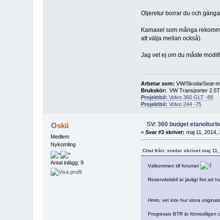
Oljeretur borrar du och gängar
Kamaxel som många rekommender
att välja mellan också).
Jag vet ej om du måste modifi
Arbetar som:
VW/Skoda/Seat-m
Brukskör:
VW Transporter 2.5T
Projektbil:
Volvo 360 GLT -88
Projektbil:
Volvo 244 -75
SV: 360 budget etanolturb
Oskii
«
Svar #3 skrivet:
maj 11, 2014, 
Medlem
Nykomling
Citat från: simlar skrivet maj 11
Antal inlägg: 9
Välkommen till forumet
Reservdelsbil är jävligt fint att h
Hmm, vet inte hur stora original
Progressiv BTR är förmodligen det