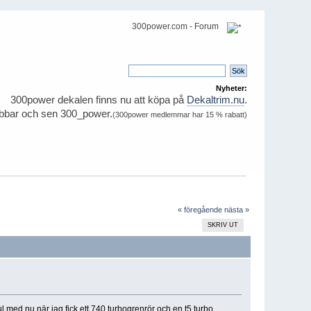
300power.com - Forum
Nyheter:
300power dekalen finns nu att köpa på
Dekaltrim.nu
.
ubbar och sen 300_power.
(300power medlemmar har 15 % rabatt)
« föregående
nästa »
SKRIV UT
med nu när jag fick ett 740 turbogrenrör och en t5 turbo