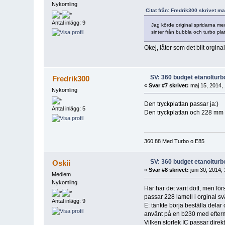
Nykomling
Citat från: Fredrik300 skrivet m
Antal inlägg: 9
Jag körde original spridarna med
sinter från bubbla och turbo plat
Okej, låter som det blit orgina
SV: 360 budget etanolturb
Fredrik300
«
Svar #7 skrivet:
maj 15, 2014, 
Nykomling
Den tryckplattan passar ja:)
Antal inlägg: 5
Den tryckplattan och 228 mm 
360 88 Med Turbo o E85
SV: 360 budget etanolturb
Oskii
«
Svar #8 skrivet:
juni 30, 2014, 
Medlem
Nykomling
Här har det varit dött, men fö
passar 228 lamell i orginal s
Antal inlägg: 9
E: tänkte börja beställa del
använt på en b230 med efterm
Vilken storlek IC passar dir