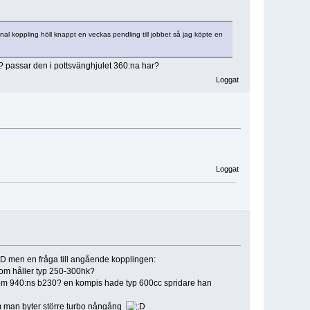
inal koppling höll knappt en veckas pendling till jobbet så jag köpte en
tta? passar den i pottsvänghjulet 360:na har?
Loggat
Loggat
men en fråga till angående kopplingen:
som håller typ 250-300hk?
m 940:ns b230? en kompis hade typ 600cc spridare han
om man byter större turbo nångång