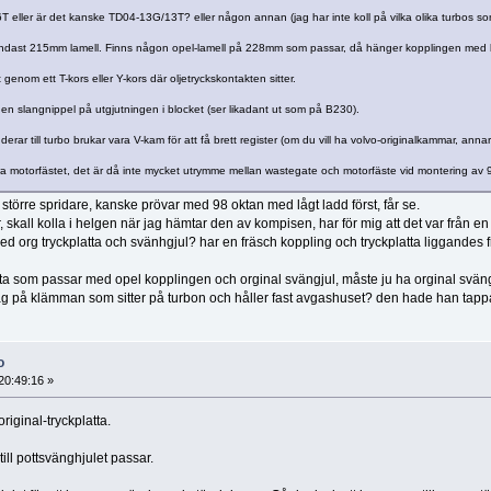
T eller är det kanske TD04-13G/13T? eller någon annan (jag har inte koll på vilka olika turbos so
 endast 215mm lamell. Finns någon opel-lamell på 228mm som passar, då hänger kopplingen med lite 
t genom ett T-kors eller Y-kors där oljetryckskontakten sitter.
 en slangnippel på utgjutningen i blocket (ser likadant ut som på B230).
 till turbo brukar vara V-kam för att få brett register (om du vill ha volvo-originalkammar, anna
ra motorfästet, det är då inte mycket utrymme mellan wastegate och motorfäste vid montering av 
ir större spridare, kanske prövar med 98 oktan med lågt ladd först, får se.
r, skall kolla i helgen när jag hämtar den av kompisen, har för mig att det var från e
ed org tryckplatta och svänhgjul? har en fräsch koppling och tryckplatta liggandes
atta som passar med opel kopplingen och orginal svängjul, måste ju ha orginal svä
g på klämman som sitter på turbon och håller fast avgashuset? den hade han tappat
o
20:49:16 »
riginal-tryckplatta.
till pottsvänghjulet passar.