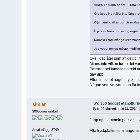
Vilken T5-turbo är det? TD04-16
Org koppling håller inte långt,
Oljematning till turbon är enklas
Oljeretur borrar du och gängar i
Kamaxel som många rekommenderar
Jag vet ej om du måste modifie
Okej, det låter som att dett bl
Minns inte vilken turbo det va
Passar opel lamellen direkt m
gav upp.
Eller finns det någon tryckpl
Någon som vet vart man får ta
SV: 360 budget etanolturb
simlar
«
Svar #4 skrivet:
maj 11, 2014, 
300power orakel
Japp opellammeln passar till o
Antal inlägg: 3749
Alla tryckplattor som fungerar 