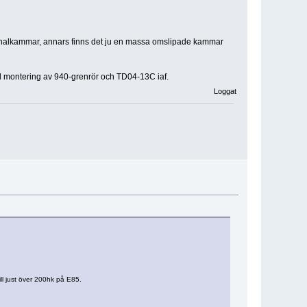
iginalkammar, annars finns det ju en massa omslipade kammar
id montering av 940-grenrör och TD04-13C iaf.
Loggat
ill just över 200hk på E85.