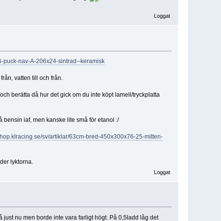
Loggat
-puck-nav-A-206x24-sintrad--keramisk
ån, vatten till och från.
ch berätta då hur det gick om du inte köpt lamell/tryckplatta
 bensin iaf, men kanske lite små för etanol :/
/shop.klracing.se/sv/artiklar/63cm-bred-450x300x76-25-mitten-
der lyktorna.
Loggat
 just nu men borde inte vara farligt högt. På 0,5ladd låg det