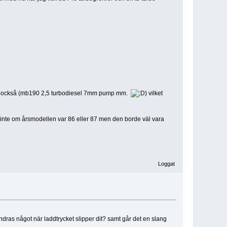
ojekt också (mb190 2,5 turbodiesel 7mm pump mm.
) vilket
s inte om årsmodellen var 86 eller 87 men den borde väl vara
Loggat
ndras något när laddtrycket slipper dit? samt går det en slang