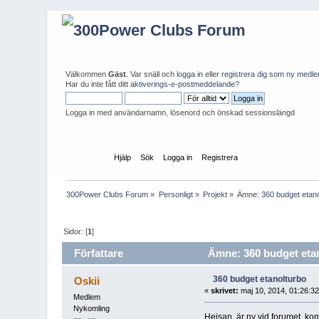
Välkommen
Gäst
. Var snäll och
logga in
eller
registrera dig som ny medl
Har du inte fått ditt
aktiverings-e-postmeddelande?
Logga in med användarnamn, lösenord och önskad sessionslängd
Startsida
Hjälp
Sök
Logga in
Registrera
300Power Clubs Forum
»
Personligt
»
Projekt
»
Ämne:
360 budget etan
Sidor: [
1
]
Författare
Ämne: 360 budget etan
360 budget etanolturbo
Oskii
«
skrivet:
maj 10, 2014, 01:26:32
Medlem
Nykomling
Hejsan, är ny vid forumet, ko