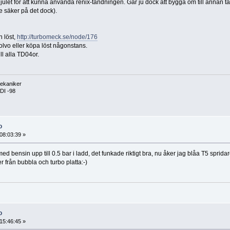
ulet för att kunna använda renix-tändningen. Går ju dock att bygga om till annan tä
te säker på det dock).
n löst,
http://turbomeck.se/node/176
 Volvo eller köpa löst någonstans.
l alla TD04or.
ekaniker
DI -98
o
08:03:39 »
ed bensin upp till 0.5 bar i ladd, det funkade riktigt bra, nu åker jag blåa T5 sprid
er från bubbla och turbo platta:-)
o
15:46:45 »