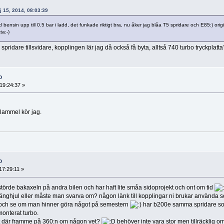
aj 15, 2014, 08:03:39
 bensin upp till 0.5 bar i ladd, det funkade riktigt bra, nu åker jag blåa T5 spridare och E85:) orig
ta:-)
l spridare tillsvidare, kopplingen lär jag då också få byta, alltså 740 turbo tryckpla
o
19:24:37 »
lammel kör jag.
o
17:29:11 »
rstörde bakaxeln på andra bilen och har haft lite småa sidoprojekt och ont om tid
vänghjul eller måste man svarva om? någon länk till kopplingar ni brukar använda 
ar och se om man hinner göra något på semestern
har b200e samma spridare so
onterat turbo.
ekt där framme på 360:n om någon vet?
behöver inte vara stor men tillräcklig 