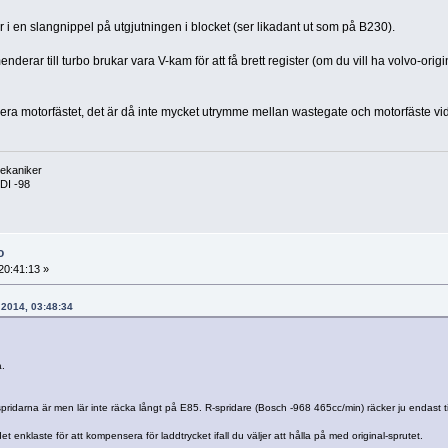
 i en slangnippel på utgjutningen i blocket (ser likadant ut som på B230).
ar till turbo brukar vara V-kam för att få brett register (om du vill ha volvo-or
era motorfästet, det är då inte mycket utrymme mellan wastegate och motorfäste v
ekaniker
DI -98
o
20:41:13 »
, 2014, 03:48:34
a.
spridarna är men lär inte räcka långt på E85. R-spridare (Bosch -968 465cc/min) räcker ju endast t
 enklaste för att kompensera för laddtrycket ifall du väljer att hålla på med original-sprutet.