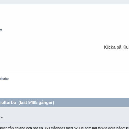
em
.
Klicka på Kl
olturbo
olturbo (läst 9495 gånger)
 »
mmer från finland och har en 360 ståendes med b200e som jag tänkte göra något kul 