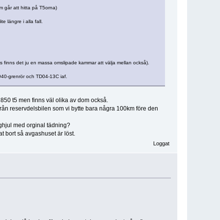
m går att hitta på T5orna)
längre i alla fall.
rs finns det ju en massa omslipade kammar att välja mellan också).
940-grenrör och TD04-13C iaf.
n 850 t5 men finns väl olika av dom också.
 från reservdelsbilen som vi bytte bara några 100km före den
nghjul med orginal tädning?
 bort så avgashuset är löst.
Loggat