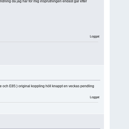
ndning då jag har för mig insprutningen endast går efter
Loggat
are och E85:) original koppling höll knappt en veckas pendling
Loggat