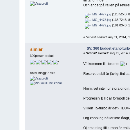
till tändningen.
Och är det på railen på returen
IMG_4477.jpg
(128.52kB, 8
IMG_4478.jpg
(133.72kB, 8
IMG_4479.jpg
(181.03kB, 1
«
Senast ändrad: maj 11, 2014, 0
SV: 360 budget etanolturb
simlar
«
Svar #2 skrivet:
maj 11, 2014, 
300power orakel
Välkommen till forumet
Antal inlägg: 3749
Reservdelsbil är jävligt fint att
Hmm, vet inte hur stora origin
Progressiv BTR är förmodligen 
Vilken T5-turbo är det? TD04-
Org koppling håller inte lång
Oljematning till turbon är enkl