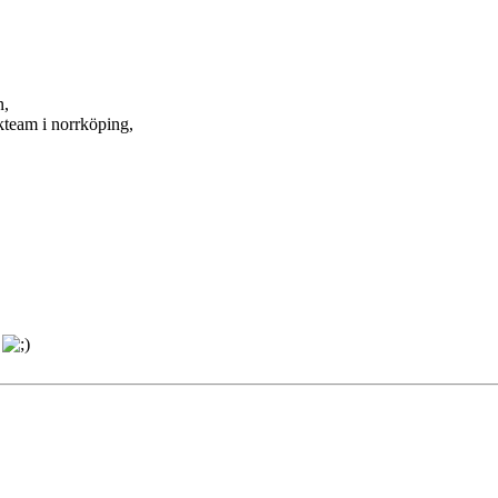
n,
ckteam i norrköping,
.