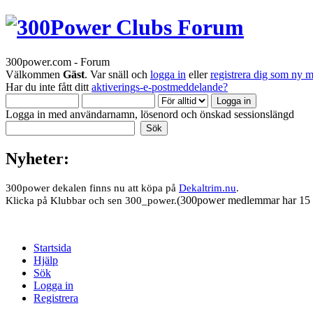
300power.com - Forum
Välkommen
Gäst
. Var snäll och
logga in
eller
registrera dig som ny 
Har du inte fått ditt
aktiverings-e-postmeddelande?
Logga in med användarnamn, lösenord och önskad sessionslängd
Nyheter:
300power dekalen finns nu att köpa på
Dekaltrim.nu
.
(300power medlemmar har 15 
Klicka på Klubbar och sen 300_power.
Startsida
Hjälp
Sök
Logga in
Registrera