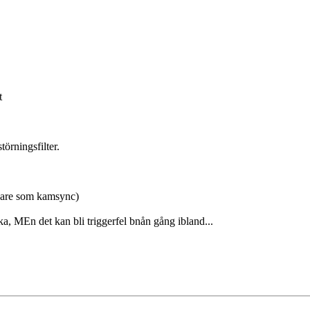
t
törningsfilter.
.
ivare som kamsync)
a, MEn det kan bli triggerfel bnån gång ibland...