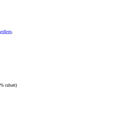
medlem
.
% rabatt)