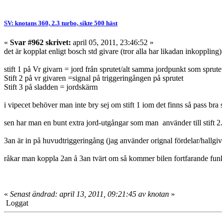
SV: knotans 360, 2.3 turbo, sikte 500 häst
«
Svar #962 skrivet:
april 05, 2011, 23:46:52 »
det är kopplat enligt bosch std givare (tror alla har likadan inkoppling)
stift 1 på Vr givarn = jord från sprutet/alt samma jordpunkt som sprute
Stift 2 på vr givaren =signal på triggeringången på sprutet
Stift 3 på sladden = jordskärm
i vipecet behöver man inte bry sej om stift 1 iom det finns så pass bra s
sen har man en bunt extra jord-utgångar som man använder till stift 2
3an är in på huvudtriggeringång (jag använder orignal fördelar/hallg
råkar man koppla 2an å 3an tvärt om så kommer bilen fortfarande funk
«
Senast ändrad: april 13, 2011, 09:21:45 av knotan
»
Loggat