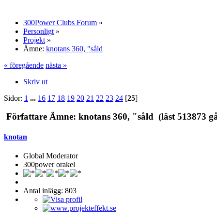
300Power Clubs Forum
»
Personligt
»
Projekt
»
Ämne:
knotans 360, "såld
« föregående
nästa »
Skriv ut
Sidor:
1
...
16
17
18
19
20
21
22
23
24
[
25
]
Författare
Ämne: knotans 360, "såld (läst 513873 g
knotan
Global Moderator
300power orakel
Antal inlägg: 803