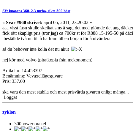
SV: knotans 360, 2.3 turbo, sikte 500 häst
«
Svar #960 skrivet:
april 05, 2011, 23:20:02 »
aaa visst fasn skulle skcikat sms å sagt det med glömde det ang däcke
fick rätt skapligt pris (tror jag) ca 700kr st för R888 15-195-50 på dä
beställde två nu till å ha fram till en början för å utvärdera.
så du behöver inte kolla det nu akut
nej kör med volvo (piratkopia från mekonomen)
Artikelnr: 14-453397
Benämning: Vevaxellägesgivare
Pris: 337.00
ska vara den mest stabila och mest prisvärda givaren enligt många..
Loggat
zyklon
300power orakel