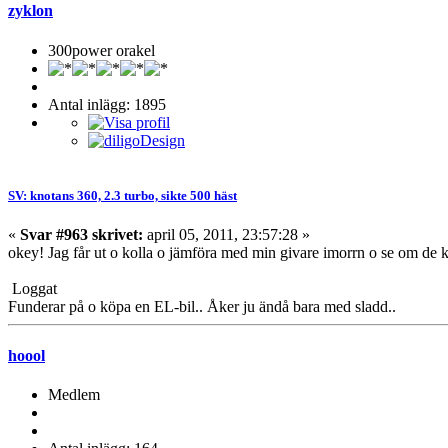
zyklon
300power orakel
Antal inlägg: 1895
SV: knotans 360, 2.3 turbo, sikte 500 häst
«
Svar #963 skrivet:
april 05, 2011, 23:57:28 »
okey! Jag får ut o kolla o jämföra med min givare imorrn o se om de
Loggat
Funderar på o köpa en EL-bil.. Åker ju ändå bara med sladd..
hoool
Medlem