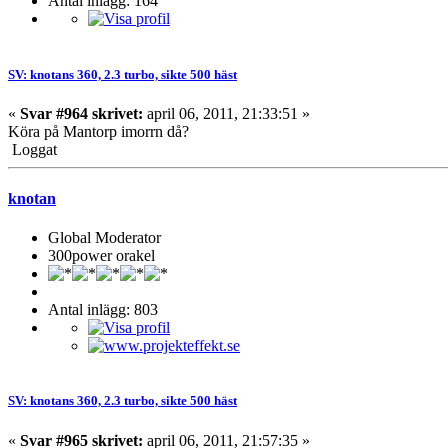
Antal inlägg: 164
SV: knotans 360, 2.3 turbo, sikte 500 häst
«
Svar #964 skrivet:
april 06, 2011, 21:33:51 »
Köra på Mantorp imorrn då?
Loggat
knotan
Global Moderator
300power orakel
Antal inlägg: 803
SV: knotans 360, 2.3 turbo, sikte 500 häst
«
Svar #965 skrivet:
april 06, 2011, 21:57:35 »