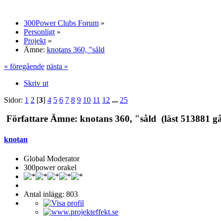
300Power Clubs Forum
»
Personligt
»
Projekt
»
Ämne:
knotans 360, "såld
« föregående
nästa »
Skriv ut
Sidor:
1
2
[
3
]
4
5
6
7
8
9
10
11
12
...
25
Författare
Ämne: knotans 360, "såld (läst 513881 g
knotan
Global Moderator
300power orakel
Antal inlägg: 803