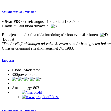
SV: knotans 360 verision 1
«
Svar #83 skrivet:
augusti 10, 2009, 21:03:50 »
Grattis, till allt utom drivaxeln
Be tjejen akta din fina röda inredning när hon ev. målar buren
Loggat
"Det är viktfördelningen på volvo 3-serien som är hemligheten bako
Christer Glenning i Trafikmagasinet 7/1 1983.
knotan
Global Moderator
300power orakel
Antal inlägg: 803
SV: knotans 360 verision 1