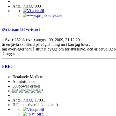
Antal inlägg: 803
SV: knotans 360 verision 1
«
Svar #82 skrivet:
augusti 09, 2009, 21:12:20 »
är en jävla skuillnad på väghållning nu i kan jag lova .
jag överväger tom å strunat bygga om för styrservo, den är betydligt 
Loggat
FREJ
Betalande Medlem
Administrator
300power orakel
Antal inlägg: 17031
Håll mus över länk nedan ;)