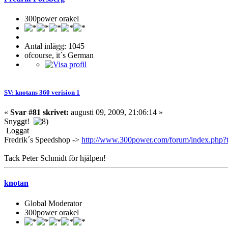
300power orakel
Antal inlägg: 1045
ofcourse, it´s German
SV: knotans 360 verision 1
«
Svar #81 skrivet:
augusti 09, 2009, 21:06:14 »
Snyggt!
Loggat
Fredrik´s Speedshop ->
http://www.300power.com/forum/index.php?
Tack Peter Schmidt för hjälpen!
knotan
Global Moderator
300power orakel