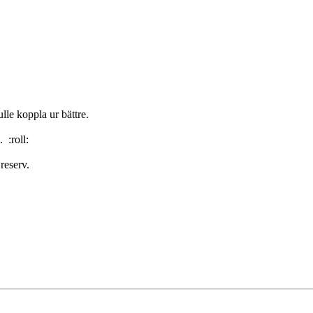
lle koppla ur bättre.
 :roll:
reserv.