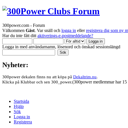
300power.com - Forum
Välkommen
Gäst
. Var snäll och
logga in
eller
registrera dig som ny 
Har du inte fått ditt
aktiverings-e-postmeddelande?
Logga in med användarnamn, lösenord och önskad sessionslängd
Nyheter:
300power dekalen finns nu att köpa på
Dekaltrim.nu
.
(300power medlemmar har 15 
Klicka på Klubbar och sen 300_power.
Startsida
Hjälp
Sök
Logga in
Registrera