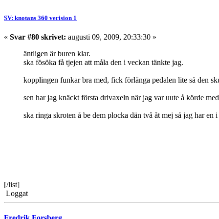
SV: knotans 360 verision 1
«
Svar #80 skrivet:
augusti 09, 2009, 20:33:30 »
äntligen är buren klar.
ska fösöka få tjejen att måla den i veckan tänkte jag.
kopplingen funkar bra med, fick förlänga pedalen lite så den sku
sen har jag knäckt första drivaxeln när jag var uute å körde med.
ska ringa skroten å be dem plocka dän två åt mej så jag har en i 
[/list]
Loggat
Fredrik Forsberg