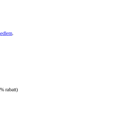
medlem
.
% rabatt)