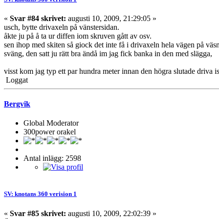
«
Svar #84 skrivet:
augusti 10, 2009, 21:29:05 »
usch, bytte drivaxeln på vänstersidan.
åkte ju på å ta ur diffen iom skruven gått av osv.
sen ihop med skiten så giock det inte få i drivaxeln hela vägen på väsnt
sväng, den satt ju rätt bra ändå im jag fick banka in den med slägga,
visst kom jag typ ett par hundra meter innan den högra slutade driva i
Loggat
Bergvik
Global Moderator
300power orakel
Antal inlägg: 2598
SV: knotans 360 verision 1
«
Svar #85 skrivet:
augusti 10, 2009, 22:02:39 »