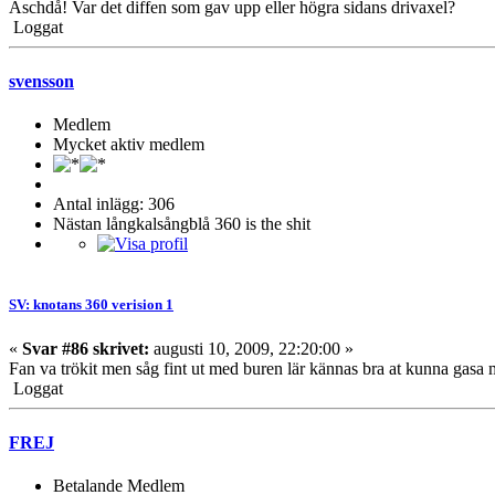
Äschdå! Var det diffen som gav upp eller högra sidans drivaxel?
Loggat
svensson
Medlem
Mycket aktiv medlem
Antal inlägg: 306
Nästan långkalsångblå 360 is the shit
SV: knotans 360 verision 1
«
Svar #86 skrivet:
augusti 10, 2009, 22:20:00 »
Fan va trökit men såg fint ut med buren lär kännas bra at kunna gasa me
Loggat
FREJ
Betalande Medlem