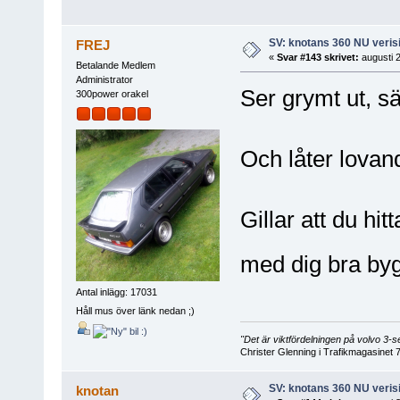
SV: knotans 360 NU verisi
FREJ
«
Svar #143 skrivet:
augusti 2
Betalande Medlem
Administrator
Ser grymt ut, s
300power orakel
Och låter lova
Gillar att du hit
med dig bra b
Antal inlägg: 17031
Håll mus över länk nedan ;)
"Det är viktfördelningen på volvo 3
Christer Glenning i Trafikmagasinet 
SV: knotans 360 NU verisi
knotan