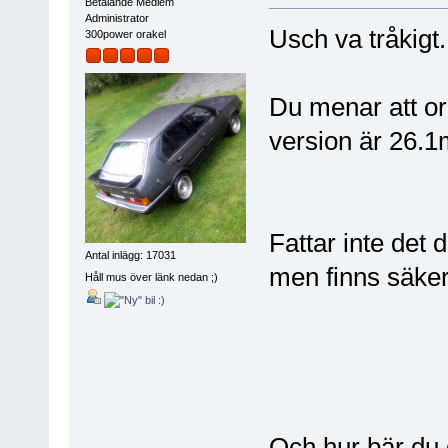
Betalande Medlem
Administrator
Usch va tråkigt.
300power orakel
Du menar att or
version är 26.
Fattar inte det 
Antal inlägg: 17031
men finns säkert
Håll mus över länk nedan ;)
Och hur bär du d