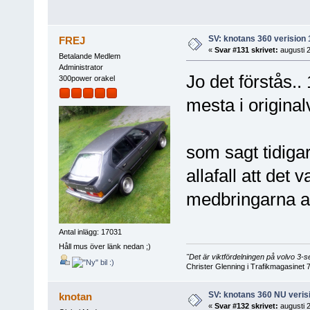
SV: knotans 360 verision 
FREJ
«
Svar #131 skrivet:
augusti 2
Betalande Medlem
Administrator
Jo det förstås..
300power orakel
mesta i original
som sagt tidigar
allafall att det 
medbringarna at
Antal inlägg: 17031
Håll mus över länk nedan ;)
"Det är viktfördelningen på volvo 3
Christer Glenning i Trafikmagasinet 
SV: knotans 360 NU verisi
knotan
«
Svar #132 skrivet:
augusti 2