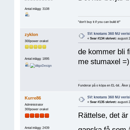
Antal inlägg: 3108
"don't buy it if you can build it!"
SV: knotans 360 NU verisi
zyklon
«
Svar #134 skrivet:
augusti 2
300power orakel
de kommer bli f
Antal inlägg: 1895
me stumaxel =)
Funderar på o köpa en EL-bil.. Åker 
SV: knotans 360 NU verisi
Kurre86
«
Svar #135 skrivet:
augusti 2
Administrator
300power orakel
Rättelse, det ä
ganska få som är
Antal inlägg: 2439