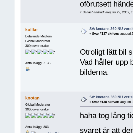
oförutsett händ
«
Senast ändrad: augusti 29, 2009, 
SV: knotans 360 NU versi
kullke
«
Svar #137 skrivet:
augusti 2
Betalande Medlem
Global Moderator
300power orakel
Otroligt lätt bil
Vad håller upp 
Antal inlägg: 2135
bilderna.
SV: knotans 360 NU verisi
knotan
«
Svar #138 skrivet:
augusti 2
Global Moderator
300power orakel
haha tog lång 
Antal inlägg: 803
svaret är att de