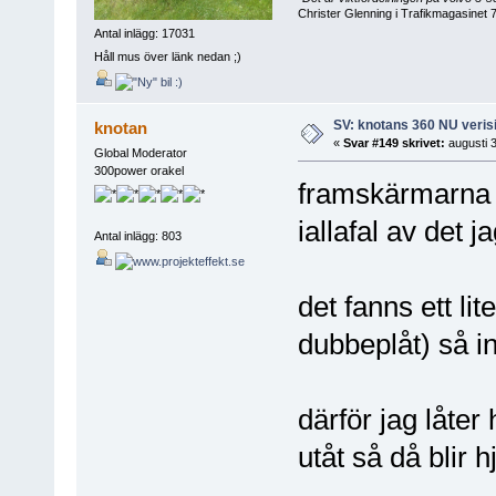
Christer Glenning i Trafikmagasinet 
Antal inlägg: 17031
Håll mus över länk nedan ;)
SV: knotans 360 NU verisi
knotan
«
Svar #149 skrivet:
augusti 3
Global Moderator
300power orakel
framskärmarna v
iallafal av det j
Antal inlägg: 803
det fanns ett lit
dubbeplåt) så in
därför jag låter 
utåt så då blir 