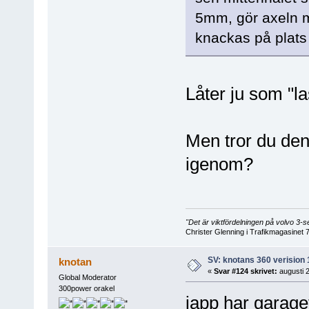
5mm, gör axeln m
knackas på plats
Låter ju som "la
Men tror du den
igenom?
"Det är viktfördelningen på volvo 3
Christer Glenning i Trafikmagasinet 
SV: knotans 360 verision 
knotan
«
Svar #124 skrivet:
augusti 2
Global Moderator
300power orakel
japp har garage