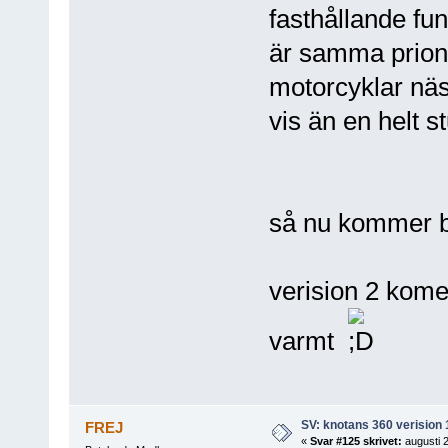
fasthållande fun
är samma prionc
motorcyklar näst
vis än en helt s
så nu kommer bi
verision 2 kome
varmt
SV: knotans 360 verision 
FREJ
«
Svar #125 skrivet:
augusti 2