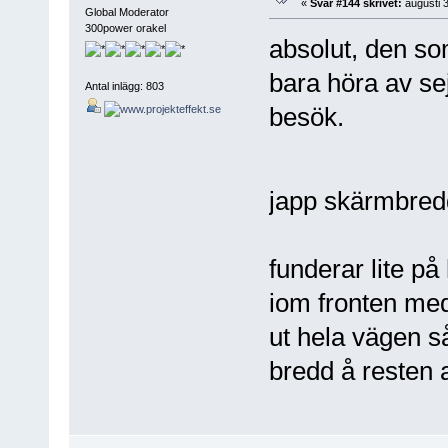
«
Svar #144 skrivet:
augusti 3
Global Moderator
300power orakel
absolut, den so
bara höra av se
Antal inlägg: 803
besök.
japp skärmbred
funderar lite på
iom fronten med 
ut hela vägen s
bredd å resten 