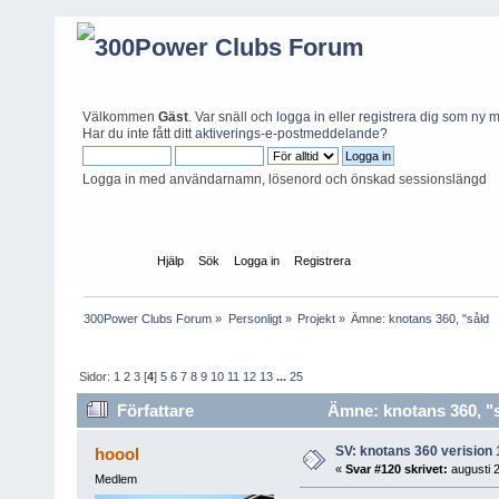
Välkommen
Gäst
. Var snäll och
logga in
eller
registrera dig som ny
Har du inte fått ditt
aktiverings-e-postmeddelande?
Logga in med användarnamn, lösenord och önskad sessionslängd
Startsida
Hjälp
Sök
Logga in
Registrera
300Power Clubs Forum
»
Personligt
»
Projekt
»
Ämne:
knotans 360, "såld
Sidor:
1
2
3
[
4
]
5
6
7
8
9
10
11
12
13
...
25
Författare
Ämne: knotans 360, "s
SV: knotans 360 verision 
hoool
«
Svar #120 skrivet:
augusti 2
Medlem