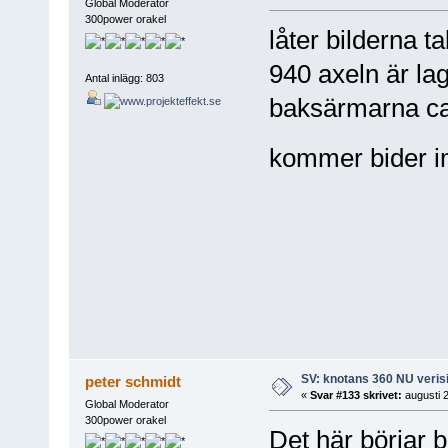
Global Moderator
300power orakel
låter bilderna ta
940 axeln är lag
Antal inlägg: 803
baksärmarna ca
kommer bider i
SV: knotans 360 NU verisi
peter schmidt
«
Svar #133 skrivet:
augusti 2
Global Moderator
300power orakel
Det här börjar 