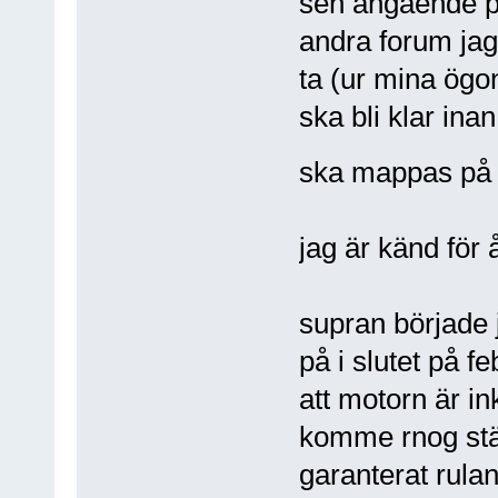
sen angående p
andra forum jag
ta (ur mina ögon
ska bli klar ina
ska mappas på 
jag är känd för
supran började j
på i slutet på f
att motorn är i
komme rnog ställ
garanterat rula