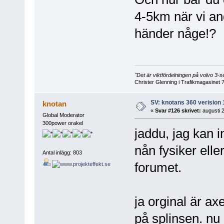
4-5km när vi and
händer någe!?
"Det är viktfördelningen på volvo 3
Christer Glenning i Trafikmagasinet 
SV: knotans 360 verision 
knotan
«
Svar #126 skrivet:
augusti 2
Global Moderator
300power orakel
jaddu, jag kan i
nån fysiker elle
Antal inlägg: 803
forumet.
ja orginal är a
på splinsen. nu