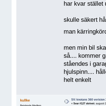
har kvar stället
skulle säkert h
man kärringkör
men min bil ska
så.... kommer g
ståendes i garag
hjulspinn.... hå
helt enkelt
SV: knotans 360 verision 
kullke
«
Svar #127 skrivet:
augusti 2
Betalande Medlem