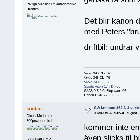
Riktiga bilar har ett lambdamärke
i fronten!
Det blir kanon 
med Peters "bru
driftbil; undrar
Volvo 340 DLi -87
Volvo 343 DL -76
Volvo 240 GL -88
Skoda Fabia 1,4TDI -06
SAAB 9-5 2.0t Biopower -06
Honda CBX 550 F2 -82
SV: knotans 360 NU verisi
knotan
«
Svar #136 skrivet:
augusti 2
Global Moderator
300power orakel
kommer inte enba
även slicks til 
Antal inlägg: 803