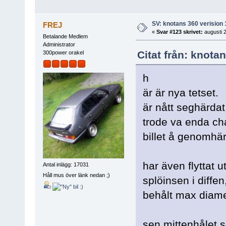
SV: knotans 360 verision 
FREJ
«
Svar #123 skrivet:
augusti 2
Betalande Medlem
Administrator
Citat från: knota
300power orakel
h
är är nya tetset.
är nått seghärdat
trode va enda ch
billet å genomhä
har även flyttat u
Antal inlägg: 17031
Håll mus över länk nedan ;)
splöinsen i diffen
behålt max diame
sen mittenhålet s