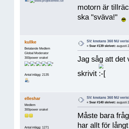
motorn är tillrä
ska "sväva!"
SV: knotans 360 NU verisi
kullke
«
Svar #139 skrivet:
augusti 2
Betalande Medlem
Global Moderator
Jag såg att det v
300power orakel
skrivit
Antal inlägg: 2135
SV: knotans 360 NU verisi
elleshar
«
Svar #140 skrivet:
augusti 2
Medlem
300power orakel
Måste bara fråg
har allt för lång
Antal inlägg: 1271