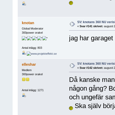
SV: knotans 360 NU verisi
knotan
«
Svar #141 skrivet:
augusti 2
Global Moderator
300power orakel
jag har garaget 
Antal inlägg: 803
SV: knotans 360 NU verisi
elleshar
«
Svar #142 skrivet:
augusti 2
Medlem
300power orakel
Då kanske man 
någon gång? Bor
Antal inlägg: 1271
och ungefär sa
Ska själv börj