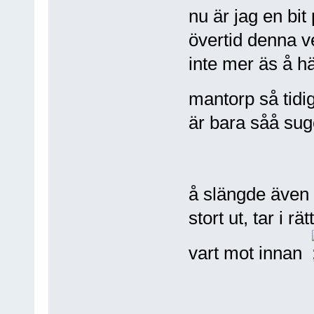
nu är jag en bit
övertid denna v
inte mer äs å hä
mantorp så tidi
är bara såå su
å slängde även 
stort ut, tar i 
vart mot innan