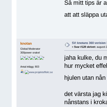
Så mitt tips är
att att släppa u
SV: knotans 360 verision 
knotan
«
Svar #128 skrivet:
augusti 2
Global Moderator
300power orakel
jaha kulke, du 
hur mycket effe
Antal inlägg: 803
hjulen utan nån
det värsta jag 
nånstans i kroka