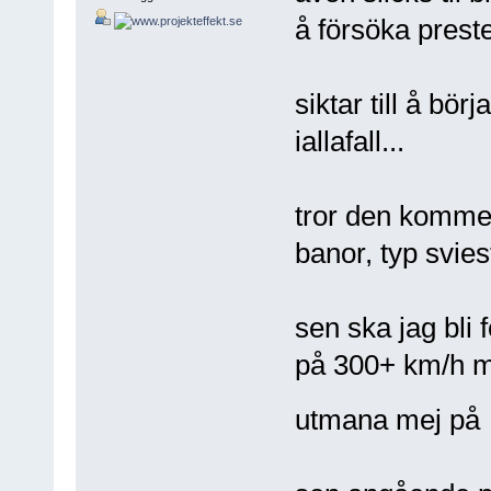
å försöka preste
siktar till å bö
iallafall...
tror den kommer 
banor, typ svies
sen ska jag bli 
på 300+ km/h me
utmana mej p