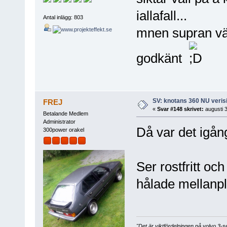
iallafall...
Antal inlägg: 803
mnen supran väg
godkänt
SV: knotans 360 NU verisi
FREJ
«
Svar #148 skrivet:
augusti 3
Betalande Medlem
Administrator
Då var det igå
300power orakel
Ser rostfritt oc
hålade mellanpl
"Det är viktfördelningen på volvo 3