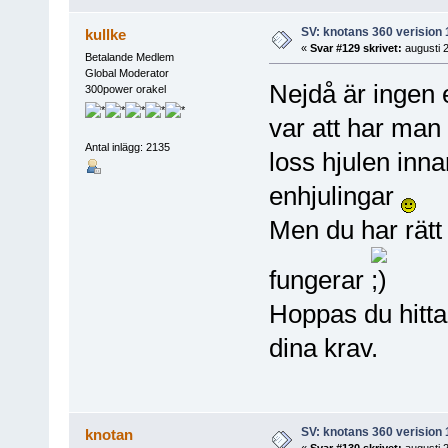
SV: knotans 360 verision 
kullke
«
Svar #129 skrivet:
augusti 2
Betalande Medlem
Global Moderator
Nejdå är ingen 
300power orakel
var att har man 
Antal inlägg: 2135
loss hjulen inna
enhjulingar
Men du har rätt 
fungerar
Hoppas du hittar
dina krav.
SV: knotans 360 verision 
knotan
«
Svar #130 skrivet:
augusti 2