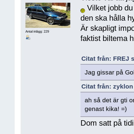
Vilket jobb du 
den ska hålla h
Är skapligt imp
Antal inlägg: 229
faktist biltema 
Citat från: FREJ s
Jag gissar på Golf
Citat från: zyklon
ah så det är gti o
genast kika! =)
Dom satt på tidi