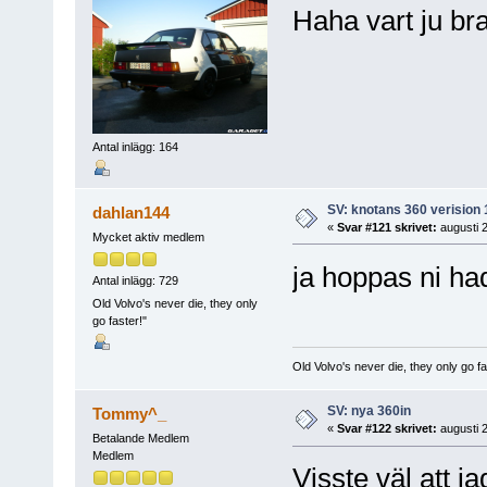
Haha vart ju bra
Antal inlägg: 164
SV: knotans 360 verision 
dahlan144
«
Svar #121 skrivet:
augusti 2
Mycket aktiv medlem
ja hoppas ni ha
Antal inlägg: 729
Old Volvo's never die, they only
go faster!"
Old Volvo's never die, they only go fa
SV: nya 360in
Tommy^_
«
Svar #122 skrivet:
augusti 2
Betalande Medlem
Medlem
Visste väl att j