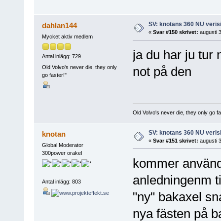
SV: knotans 360 NU verisi
dahlan144
«
Svar #150 skrivet:
augusti 3
Mycket aktiv medlem
ja du har ju tur
Antal inlägg: 729
Old Volvo's never die, they only
not på den
go faster!"
Old Volvo's never die, they only go fa
SV: knotans 360 NU verisi
knotan
«
Svar #151 skrivet:
augusti 3
Global Moderator
300power orakel
kommer använda 
anledningenm ti
Antal inlägg: 803
"ny" bakaxel sn
nya fästen på b