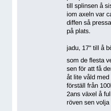
till splinsen å 
iom axeln var ca
diffen så pressa
på plats.
jadu, 17" till å 
som de flesta 
sen för att få d
åt lite våld me
förställ från 100
2ans växel å fu
röven sen volja