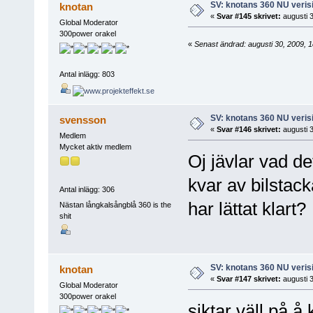
SV: knotans 360 NU verisi
knotan
«
Svar #145 skrivet:
augusti 3
Global Moderator
300power orakel
«
Senast ändrad: augusti 30, 2009, 
Antal inlägg: 803
SV: knotans 360 NU verisi
svensson
«
Svar #146 skrivet:
augusti 3
Medlem
Mycket aktiv medlem
Oj jävlar vad de
kvar av bilstack
Antal inlägg: 306
har lättat klart?
Nästan långkalsångblå 360 is the
shit
SV: knotans 360 NU verisi
knotan
«
Svar #147 skrivet:
augusti 3
Global Moderator
300power orakel
siktar väll på å 