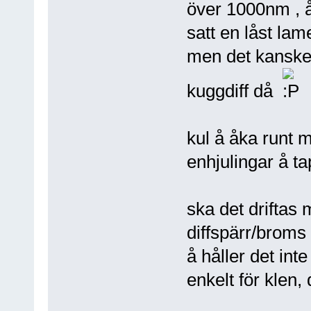
över 1000nm , å
satt en låst lam
men det kanske
kuggdiff då
kul å åka runt 
enhjulingar å tap
ska det driftas 
diffspärr/broms e
å håller det int
enkelt för klen,