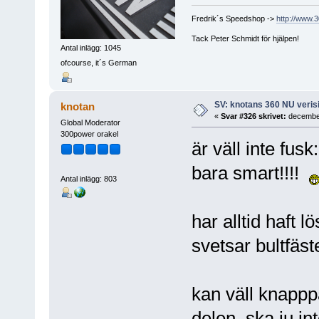
Fredrik´s Speedshop ->
http://www.
Tack Peter Schmidt för hjälpen!
Antal inlägg: 1045
ofcourse, it´s German
SV: knotans 360 NU verisi
knotan
«
Svar #326 skrivet:
december
Global Moderator
300power orakel
är väll inte fusk
bara smart!!!!
Antal inlägg: 803
har alltid haft l
svetsar bultfäst
kan väll knappp
delen. ska ju i