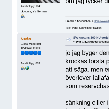
om jag tycker d
Antal inlägg: 1045
ofcourse, it´s German
Fredrik´s Speedshop ->
http://www.
Tack Peter Schmidt för hjälpen!
SV: knotans 360 NU verisi
knotan
«
Svar #332 skrivet:
december
Global Moderator
300power orakel
jo jag byger de
krockas första 
Antal inlägg: 803
att säga. men e
överlever iallafa
som reservcha
sänkning elller 