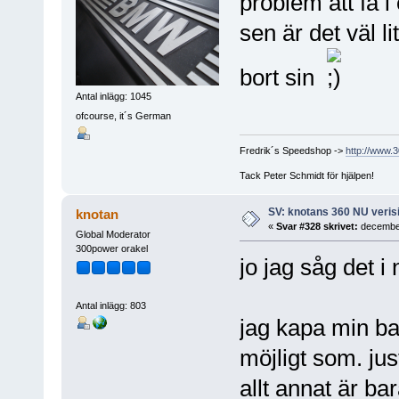
problem att få i
sen är det väl l
bort sin
Antal inlägg: 1045
ofcourse, it´s German
Fredrik´s Speedshop ->
http://www.
Tack Peter Schmidt för hjälpen!
SV: knotans 360 NU verisi
knotan
«
Svar #328 skrivet:
december
Global Moderator
300power orakel
jo jag såg det i
Antal inlägg: 803
jag kapa min ba
möjligt som. ju
allt annat är b