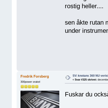
rostig heller....
sen åkte rutan m
under instrumen
SV: knotans 360 NU verisi
Fredrik Forsberg
«
Svar #325 skrivet:
december
300power orakel
Fuskar du ocks