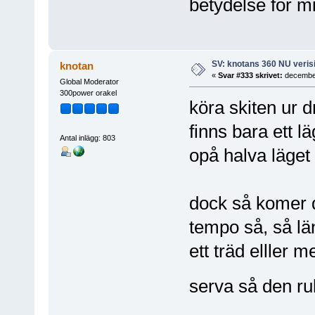
betydelse för min
SV: knotans 360 NU verisi
knotan
«
Svar #333 skrivet:
december
Global Moderator
300power orakel
köra skiten ur d
finns bara ett l
Antal inlägg: 803
opå halva läget 
dock så komer 
tempo så, så län
ett träd elller m
serva så den rul