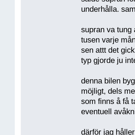
underhålla. sam
supran va tung
tusen varje m
sen attt det gic
typ gjorde ju int
denna bilen byg
möjligt, dels m
som finns å få t
eventuell avåkn
därför jag hålle