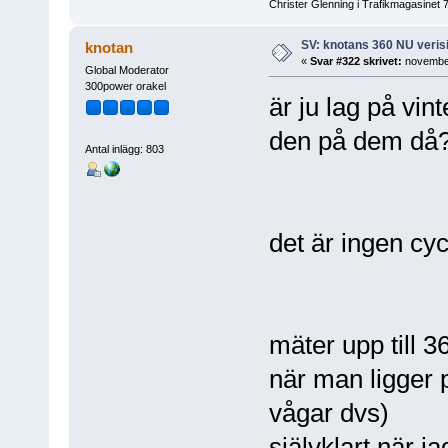
Christer Glenning i Trafikmagasinet 
SV: knotans 360 NU verisi
knotan
«
Svar #322 skrivet:
november
Global Moderator
300power orakel
är ju lag på vi
den på dem då
Antal inlägg: 803
det är ingen cy
mäter upp till 
när man ligger
vågar dvs)
självklart när j