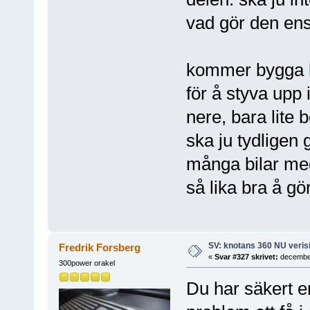
vad gör den ens
kommer bygga li
för å styva upp 
nere, bara lite 
ska ju tydligen 
många bilar med
så lika bra å gö
SV: knotans 360 NU verisi
Fredrik Forsberg
«
Svar #327 skrivet:
december
300power orakel
Du har säkert e