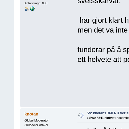
svetsskarvar.
Antal inlägg: 803
har gjort klart
men det va inte 
funderar på å s
ett helvete att p
SV: knotans 360 NU verisi
knotan
«
Svar #341 skrivet:
december
Global Moderator
300power orakel