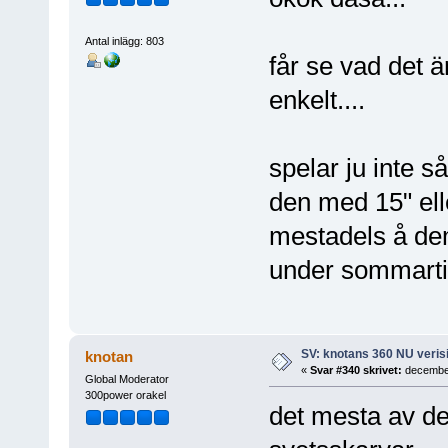
Antal inlägg: 803
får se vad det ä
enkelt....
spelar ju inte så
den med 15" ell
mestadels å dem
under sommarti
SV: knotans 360 NU verisi
knotan
«
Svar #340 skrivet:
december
Global Moderator
300power orakel
det mesta av de