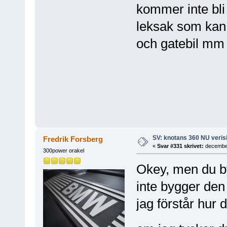
kommer inte bli
leksak som kan
och gatebil mm 
SV: knotans 360 NU verisi
Fredrik Forsberg
«
Svar #331 skrivet:
december
300power orakel
Okey, men du by
inte bygger den 
jag förstår hur 