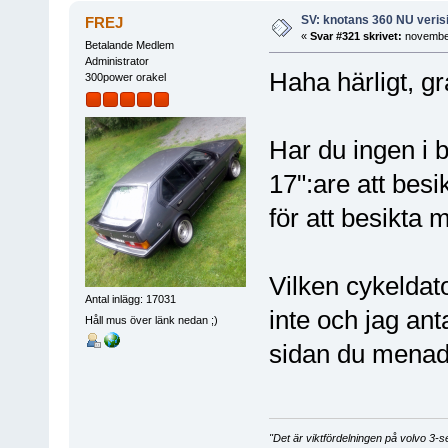
SV: knotans 360 NU verisi
FREJ
«
Svar #321 skrivet:
november
Betalande Medlem
Administrator
Haha härligt, gra
300power orakel
Har du ingen i 
17":are att besi
för att besikta 
Vilken cykeldat
Antal inlägg: 17031
inte och jag ant
Håll mus över länk nedan ;)
sidan du mena
"Det är viktfördelningen på volvo 3