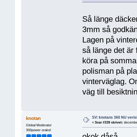
Så länge däcke
3mm så godkänn
Lagen på vinter
så länge det är 
köra på sommard
polisman på pl
vinterväglag. 
väg till besiktni
SV: knotans 360 NU verisi
knotan
«
Svar #339 skrivet:
december
Global Moderator
300power orakel
okok dåså...