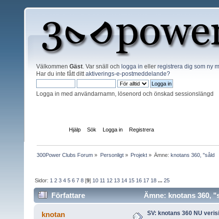
Välkommen
Gäst
. Var snäll och
logga in
eller
registrera dig som ny
Har du inte fått ditt
aktiverings-e-postmeddelande?
Logga in med användarnamn, lösenord och önskad sessionslängd
Startsida
Hjälp
Sök
Logga in
Registrera
300Power Clubs Forum
»
Personligt
»
Projekt
»
Ämne:
knotans 360, "såld
Sidor:
1
2
3
4
5
6
7
8
[
9
]
10
11
12
13
14
15
16
17
18
...
25
Författare
Ämne: knotans 360, "s
SV: knotans 360 NU verisi
knotan