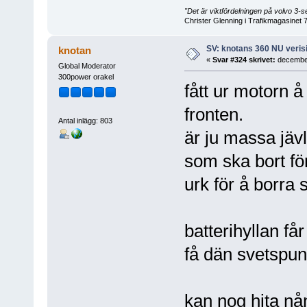
"Det är viktfördelningen på volvo 3
Christer Glenning i Trafikmagasinet 
SV: knotans 360 NU verisi
knotan
«
Svar #324 skrivet:
december
Global Moderator
300power orakel
fått ur motorn å
fronten.
Antal inlägg: 803
är ju massa jäv
som ska bort fö
urk för å borra s
batterihyllan få
få dän svetspun
kan nog hita nån