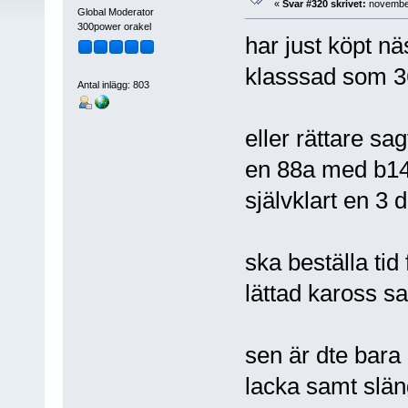
«
Svar #320 skrivet:
november
Global Moderator
300power orakel
har just köpt n
klasssad som 
Antal inlägg: 803
eller rättare sag
en 88a med b14
självklart en 3 d
ska beställa tid 
lättad kaross 
sen är dte bara 
lacka samt slän