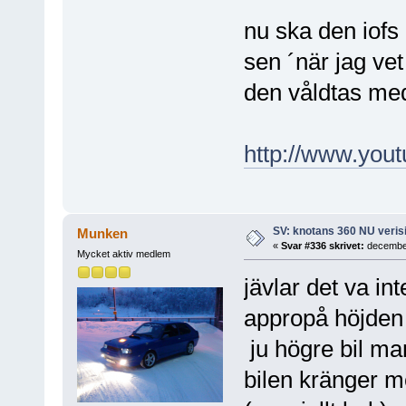
nu ska den iof
sen ´när jag vet
den våldtas med
http://www.yo
SV: knotans 360 NU verisi
Munken
«
Svar #336 skrivet:
december
Mycket aktiv medlem
jävlar det va in
appropå höjden 
ju högre bil man
bilen kränger m