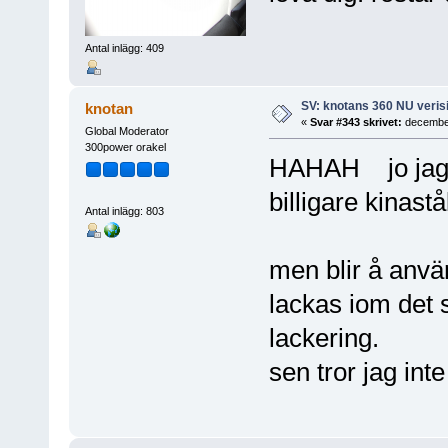
Antal inlägg: 409
SV: knotans 360 NU verisi
knotan
«
Svar #343 skrivet:
december
Global Moderator
300power orakel
HAHAH jo jag s
billigare kinast
Antal inlägg: 803
men blir å använ
lackas iom det
lackering.
sen tror jag in