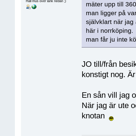
Håll mus över länk nedan ;)
mäter upp till 36
man ligger på va
självklart när jag
här i norrköping.
man får ju inte k
JO till/från be
konstigt nog. Ä
En sån vill jag
När jag är ute o
knotan