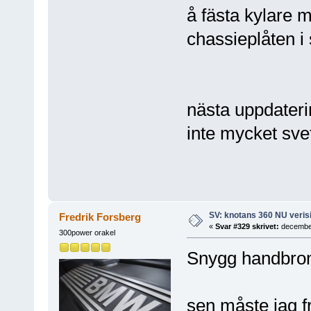
å fästa kylare m
chassieplåten i 
nästa uppdateri
inte mycket sve
SV: knotans 360 NU verisi
Fredrik Forsberg
«
Svar #329 skrivet:
december
300power orakel
Snygg handbroms
sen måste jag f