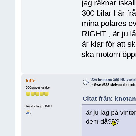
jag räknar iskal
300 bilar här fr
mina polares ev
RIGHT , är ju lå
är klar för att 
ska motorn öp
SV: knotans 360 NU verisi
loffe
«
Svar #338 skrivet:
december
300power orakel
Citat från: knota
Antal inlägg: 1583
är ju lag på vint
dem då?
?