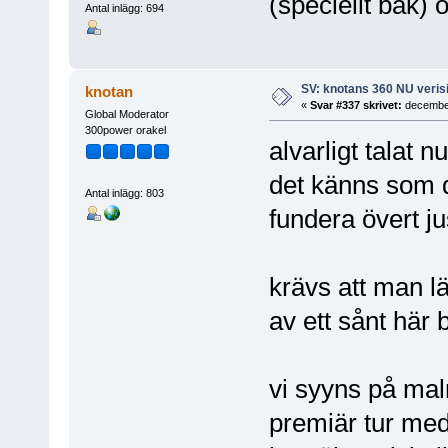
(speciellt bak)
Antal inlägg: 694
SV: knotans 360 NU verisi
knotan
«
Svar #337 skrivet:
december
Global Moderator
300power orakel
alvarligt talat n
det känns som de
Antal inlägg: 803
fundera övert ju
krävs att man lä
av ett sånt här
vi syyns på mal
premiär tur med