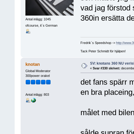
vad jag förstod 
360in ersätta de
Antal inlägg: 1045
ofcourse, it´s German
Fredrik´s Speedshop ->
http://www.
Tack Peter Schmidt för hjälpen!
SV: knotans 360 NU verisi
knotan
«
Svar #330 skrivet:
december
Global Moderator
300power orakel
det fans spärr m
en bra placeing,
Antal inlägg: 803
målet med bilen 
sålde supran för 