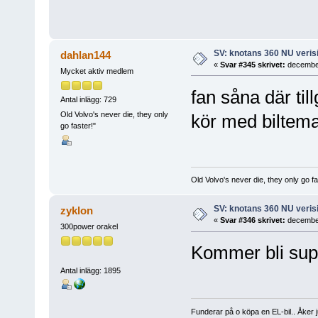
SV: knotans 360 NU verisi
dahlan144
«
Svar #345 skrivet:
december
Mycket aktiv medlem
fan såna där til
Antal inlägg: 729
Old Volvo's never die, they only
kör med biltema
go faster!"
Old Volvo's never die, they only go fa
SV: knotans 360 NU verisi
zyklon
«
Svar #346 skrivet:
december
300power orakel
Kommer bli supe
Antal inlägg: 1895
Funderar på o köpa en EL-bil.. Åker 