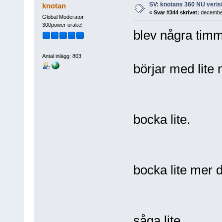
SV: knotans 360 NU verisi
knotan
«
Svar #344 skrivet:
december
Global Moderator
300power orakel
blev några timm
Antal inlägg: 803
börjar med lite 
bocka lite.
bocka lite mer d
såga lite