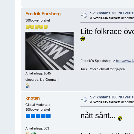
SV: knotans 360 NU verisi
Fredrik Forsberg
«
Svar #334 skrivet:
december
300power orakel
Lite folkrace ö
Fredrik´s Speedshop ->
http://www.
Tack Peter Schmidt för hjälpen!
Antal inlägg: 1045
ofcourse, it´s German
SV: knotans 360 NU verisi
knotan
«
Svar #335 skrivet:
december
Global Moderator
300power orakel
nått sånt...
Antal inlägg: 803