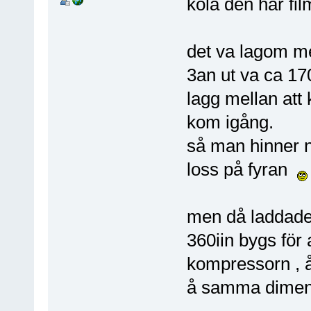
kola den här fi
det va lagom m
3an ut va ca 170
lagg mellan att 
kom igång.
så man hinner n
loss på fyran
men då laddade
360iin bygs för a
kompressorn , å
å samma dimens