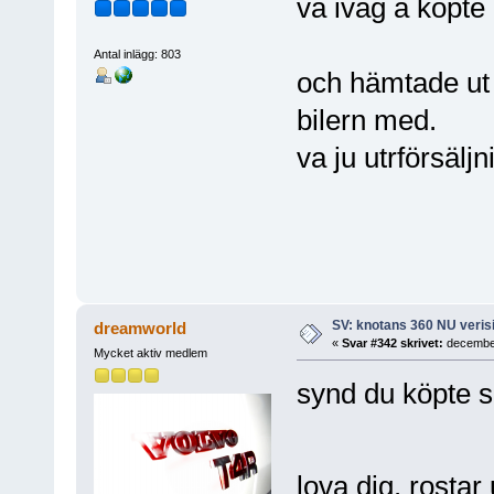
va iväg å köpte
Antal inlägg: 803
och hämtade ut l
bilern med.
va ju utrförsälj
SV: knotans 360 NU verisi
dreamworld
«
Svar #342 skrivet:
december
Mycket aktiv medlem
synd du köpte s
lova dig. rosta