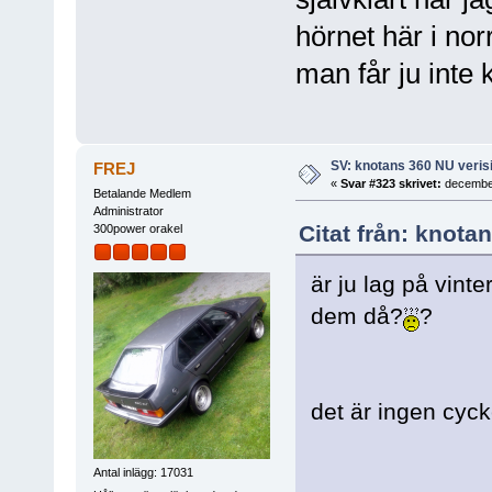
hörnet här i nor
man får ju inte 
SV: knotans 360 NU verisi
FREJ
«
Svar #323 skrivet:
december
Betalande Medlem
Administrator
Citat från: knota
300power orakel
är ju lag på vint
dem då?
?
det är ingen cyc
Antal inlägg: 17031