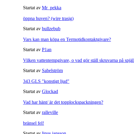
Startat av
Mr_pekka
öppna huven? (wire trasig)
Startat av
bullzebub
Vars kan man köpa en Termotidkontaktgivare?
Startat av
P1an
Vilken vattentempgivare, o vad gör ställ skruvarna på spjäl
Startat av
Sabelström
343 GLS "konstigt ljud"
Startat av
Glockad
Vad har hänt/ är det topplockspackningen?
Startat av
ralleville
bränsel fel!
Startat av
linus jansson