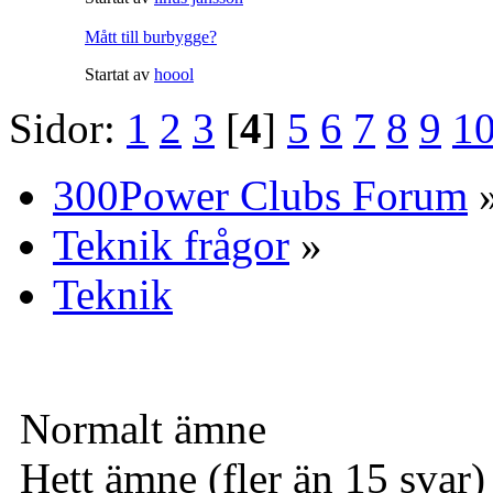
Mått till burbygge?
Startat av
hoool
Sidor:
1
2
3
[
4
]
5
6
7
8
9
1
300Power Clubs Forum
Teknik frågor
»
Teknik
Normalt ämne
Hett ämne (fler än 15 svar)