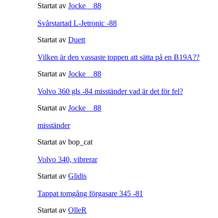
Startat av
Jocke__88
Svårstartad L-Jetronic -88
Startat av
Duett
Vilken är den vassaste toppen att sätta på en B19A??
Startat av
Jocke__88
Volvo 360 gls -84 misständer vad är det för fel?
Startat av
Jocke__88
misständer
Startat av bop_cat
Volvo 340, vibrerar
Startat av
Glidis
Tappat tomgång förgasare 345 -81
Startat av
OlleR