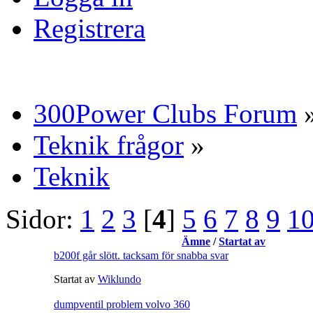
Registrera
300Power Clubs Forum
Teknik frågor
»
Teknik
Sidor:
1
2
3
[
4
]
5
6
7
8
9
1
Ämne
/
Startat av
b200f går slött. tacksam för snabba svar
Startat av
Wiklundo
dumpventil problem volvo 360