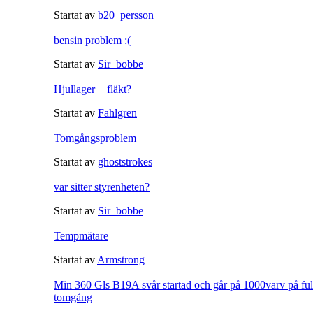
Startat av
b20_persson
bensin problem :(
Startat av
Sir_bobbe
Hjullager + fläkt?
Startat av
Fahlgren
Tomgångsproblem
Startat av
ghoststrokes
var sitter styrenheten?
Startat av
Sir_bobbe
Tempmätare
Startat av
Armstrong
Min 360 Gls B19A svår startad och går på 1000varv på ful
tomgång