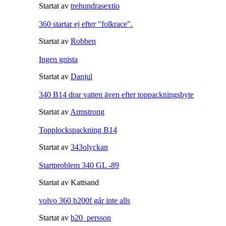
Startat av
trehundrasextio
360 startar ej efter "folkrace".
Startat av
Robben
Ingen gnista
Startat av
Danjul
340 B14 drar vatten även efter toppackningsbyte
Startat av
Armstrong
Topplockspackning B14
Startat av
343olyckan
Startproblem 340 GL -89
Startat av Kattsand
volvo 360 b200f går inte alls
Startat av
b20_persson