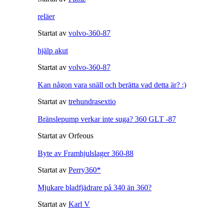
reläer
Startat av
volvo-360-87
hjälp akut
Startat av
volvo-360-87
Kan någon vara snäll och berätta vad detta är? :)
Startat av
trehundrasextio
Bränslepump verkar inte suga? 360 GLT -87
Startat av Orfeous
Byte av Framhjulslager 360-88
Startat av
Perry360*
Mjukare bladfjädrare på 340 än 360?
Startat av
Karl V