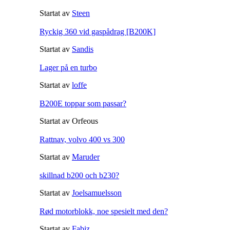
Startat av
Steen
Ryckig 360 vid gaspådrag [B200K]
Startat av
Sandis
Lager på en turbo
Startat av
loffe
B200E toppar som passar?
Startat av Orfeous
Rattnav, volvo 400 vs 300
Startat av
Maruder
skillnad b200 och b230?
Startat av
Joelsamuelsson
Rød motorblokk, noe spesielt med den?
Startat av
Fabiz