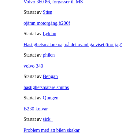
Volvo 360 86, forgasser til MS
Startat av
Stisn
ojämn motorgång b200f
Startat av
Lyktan
Hastighetsmätare paj på det ovanliga viset (tror jag)
Startat av
philen
volvo 340
Startat av
Bengan
hastighetsmätare smiths
Startat av
Qungen
B230 kolvar
Startat av
sick_
Problem med att bilen skakar