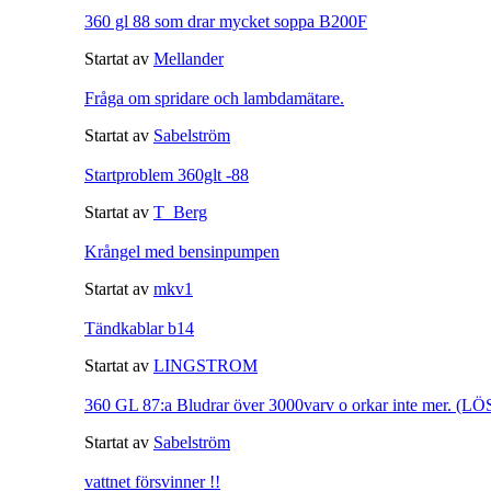
360 gl 88 som drar mycket soppa B200F
Startat av
Mellander
Fråga om spridare och lambdamätare.
Startat av
Sabelström
Startproblem 360glt -88
Startat av
T_Berg
Krångel med bensinpumpen
Startat av
mkv1
Tändkablar b14
Startat av
LINGSTROM
360 GL 87:a Bludrar över 3000varv o orkar inte mer. (LÖ
Startat av
Sabelström
vattnet försvinner !!