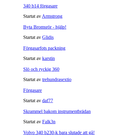
340 b14 förgasare
Startat av
Armstrong
Byta Bromsrör - hjälp!
Startat av
Glidis
Förgasarfots packning
Startat av
karstin
Slö och ryckig 360
Startat av
trehundrasextio
Förgasare
Startat av
daf77
Skrammel bakom instrumentbrädan
Startat av
Falk3n
Volvo 340 b230-k bara slutade att gå!