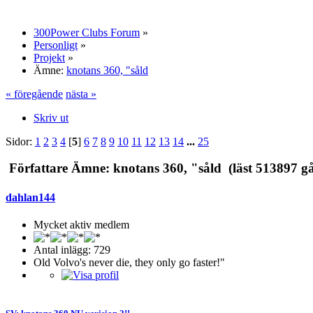
300Power Clubs Forum
»
Personligt
»
Projekt
»
Ämne:
knotans 360, "såld
« föregående
nästa »
Skriv ut
Sidor:
1
2
3
4
[
5
]
6
7
8
9
10
11
12
13
14
...
25
Författare
Ämne: knotans 360, "såld (läst 513897 g
dahlan144
Mycket aktiv medlem
Antal inlägg: 729
Old Volvo's never die, they only go faster!"