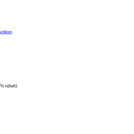
medlem
.
% rabatt)