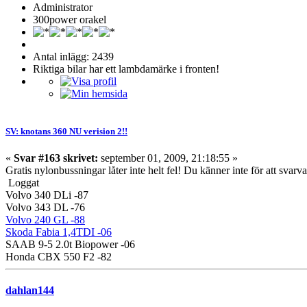
Administrator
300power orakel
Antal inlägg: 2439
Riktiga bilar har ett lambdamärke i fronten!
SV: knotans 360 NU verision 2!!
«
Svar #163 skrivet:
september 01, 2009, 21:18:55 »
Gratis nylonbussningar låter inte helt fel! Du känner inte för att svarva 
Loggat
Volvo 340 DLi -87
Volvo 343 DL -76
Volvo 240 GL -88
Skoda Fabia 1,4TDI -06
SAAB 9-5 2.0t Biopower -06
Honda CBX 550 F2 -82
dahlan144