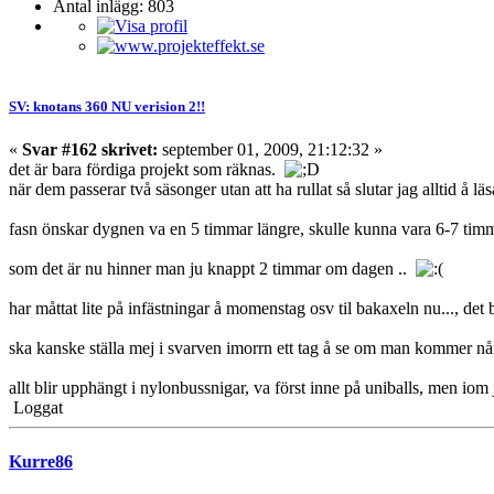
Antal inlägg: 803
SV: knotans 360 NU verision 2!!
«
Svar #162 skrivet:
september 01, 2009, 21:12:32 »
det är bara fördiga projekt som räknas.
när dem passerar två säsonger utan att ha rullat så slutar jag alltid å l
fasn önskar dygnen va en 5 timmar längre, skulle kunna vara 6-7 timma
som det är nu hinner man ju knappt 2 timmar om dagen ..
har måttat lite på infästningar å momenstag osv til bakaxeln nu..., det bl
ska kanske ställa mej i svarven imorrn ett tag å se om man kommer nå
allt blir upphängt i nylonbussnigar, va först inne på uniballs, men iom 
Loggat
Kurre86