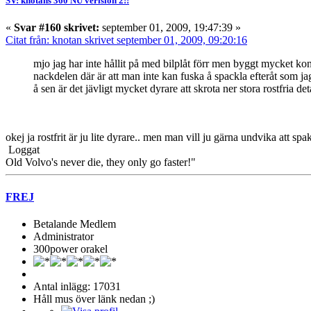
SV: knotans 360 NU verision 2!!
«
Svar #160 skrivet:
september 01, 2009, 19:47:39 »
Citat från: knotan skrivet september 01, 2009, 09:20:16
mjo jag har inte hållit på med bilplåt förr men byggt mycket konst
nackdelen där är att man inte kan fuska å spackla efteråt som ja
å sen är det jävligt mycket dyrare att skrota ner stora rostfria d
okej ja rostfrit är ju lite dyrare.. men man vill ju gärna undvika att spa
Loggat
Old Volvo's never die, they only go faster!"
FREJ
Betalande Medlem
Administrator
300power orakel
Antal inlägg: 17031
Håll mus över länk nedan ;)