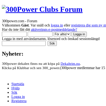
300power.com - Forum
Välkommen
Gäst
. Var snäll och
logga in
eller
registrera dig som ny 
Har du inte fått ditt
aktiverings-e-postmeddelande?
Logga in med användarnamn, lösenord och önskad sessionslängd
Nyheter:
300power dekalen finns nu att köpa på
Dekaltrim.nu
.
(300power medlemmar har 15 
Klicka på Klubbar och sen 300_power.
Startsida
Hjälp
Sök
Logga in
Registrera