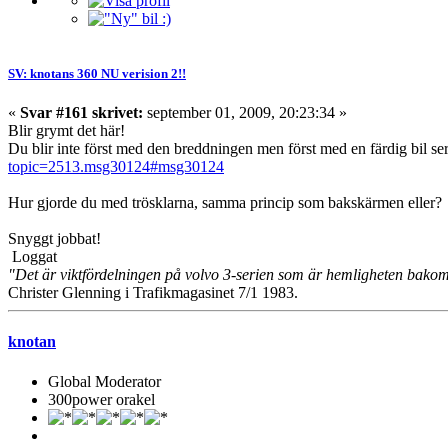
SV: knotans 360 NU verision 2!!
«
Svar #161 skrivet:
september 01, 2009, 20:23:34 »
Blir grymt det här!
Du blir inte först med den breddningen men först med en färdig bil ser 
topic=2513.msg30124#msg30124
Hur gjorde du med trösklarna, samma princip som bakskärmen eller?
Snyggt jobbat!
Loggat
"Det är viktfördelningen på volvo 3-serien som är hemligheten bako
Christer Glenning i Trafikmagasinet 7/1 1983.
knotan
Global Moderator
300power orakel