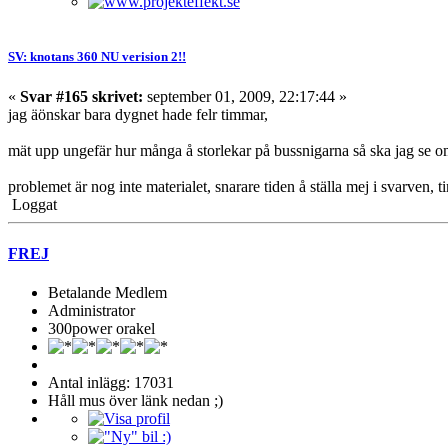
SV: knotans 360 NU verision 2!!
«
Svar #165 skrivet:
september 01, 2009, 22:17:44 »
jag äönskar bara dygnet hade felr timmar,
mät upp ungefär hur många å storlekar på bussnigarna så ska jag se om 
problemet är nog inte materialet, snarare tiden å ställa mej i svarven
Loggat
FREJ
Betalande Medlem
Administrator
300power orakel
Antal inlägg: 17031
Håll mus över länk nedan ;)