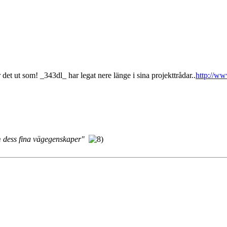
det ut som! _343dl_ har legat nere länge i sina projekttrådar..
http://w
m dess fina vägegenskaper"